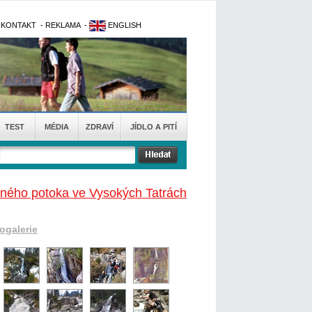
-
KONTAKT
-
REKLAMA
-
ENGLISH
TEST
MÉDIA
ZDRAVÍ
JÍDLO A PITÍ
ného potoka ve Vysokých Tatrách
togalerie