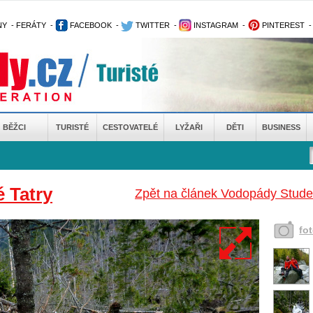
NY
-
FERÁTY
-
FACEBOOK
-
TWITTER
-
INSTAGRAM
-
PINTEREST
BĚŽCI
TURISTÉ
CESTOVATELÉ
LYŽAŘI
DĚTI
BUSINESS
 Tatry
Zpět na článek Vodopády Stude
fo