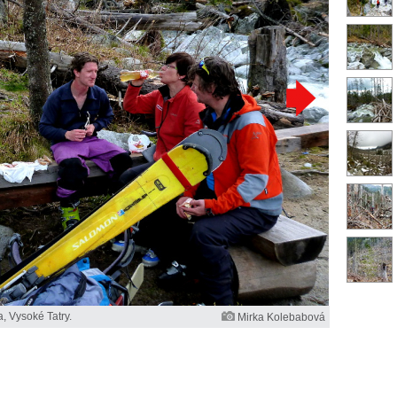
 Vysoké Tatry.
Mirka Kolebabová