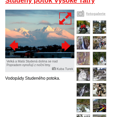
Studený potok Vysoké Tatry
fotogalerie
Velká a Malá Studená dolina se nad
Popradem vynořují z noční tmy.
Kuba Turek
Vodopády Studeného potoka.