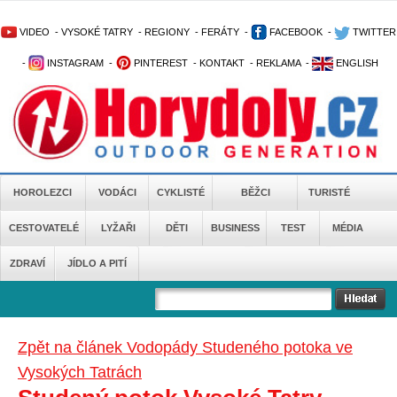
VIDEO
-
VYSOKÉ TATRY
-
REGIONY
-
FERÁTY
-
FACEBOOK
-
TWITTER
-
INSTAGRAM
-
PINTEREST
-
KONTAKT
-
REKLAMA
-
ENGLISH
HOROLEZCI
VODÁCI
CYKLISTÉ
BĚŽCI
TURISTÉ
CESTOVATELÉ
LYŽAŘI
DĚTI
BUSINESS
TEST
MÉDIA
ZDRAVÍ
JÍDLO A PITÍ
Zpět na článek Vodopády Studeného potoka ve
Vysokých Tatrách