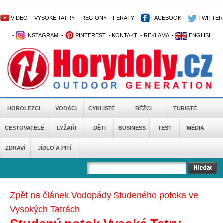
VIDEO
-
VYSOKÉ TATRY
-
REGIONY
-
FERÁTY
-
FACEBOOK
-
TWITTER
-
INSTAGRAM
-
PINTEREST
-
KONTAKT
-
REKLAMA
-
ENGLISH
HOROLEZCI
VODÁCI
CYKLISTÉ
BĚŽCI
TURISTÉ
CESTOVATELÉ
LYŽAŘI
DĚTI
BUSINESS
TEST
MÉDIA
ZDRAVÍ
JÍDLO A PITÍ
Zpět na článek Vodopády Studeného potoka ve
Vysokých Tatrách