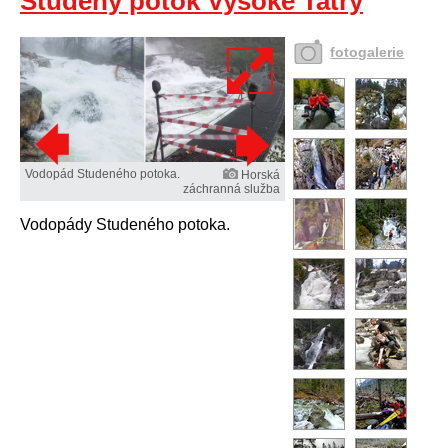
Studený potok Vysoké Tatry
fotogalerie
Vodopád Studeného potoka.
Horská
záchranná služba
Vodopády Studeného potoka.