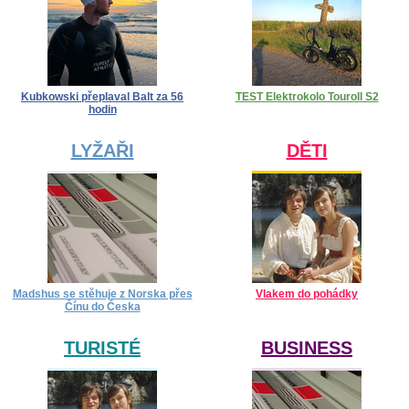
Kubkowski přeplaval Balt za 56
TEST Elektrokolo Touroll S2
hodin
LYŽAŘI
DĚTI
Madshus se stěhuje z Norska přes
Vlakem do pohádky
Čínu do Česka
TURISTÉ
BUSINESS