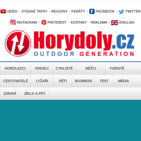
VIDEO
-
VYSOKÉ TATRY
-
REGIONY
-
FERÁTY
-
FACEBOOK
-
TWITTER
-
INSTAGRAM
-
PINTEREST
-
KONTAKT
-
REKLAMA
-
ENGLISH
HOROLEZCI
VODÁCI
CYKLISTÉ
BĚŽCI
TURISTÉ
CESTOVATELÉ
LYŽAŘI
DĚTI
BUSINESS
TEST
MÉDIA
ZDRAVÍ
JÍDLO A PITÍ