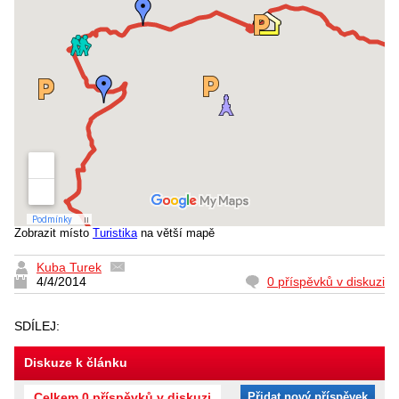
Zobrazit místo
Turistika
na větší mapě
Kuba Turek
4/4/2014
0 příspěvků v diskuzi
SDÍLEJ:
Diskuze k článku
Celkem 0 příspěvků v diskuzi
Přidat nový příspěvek