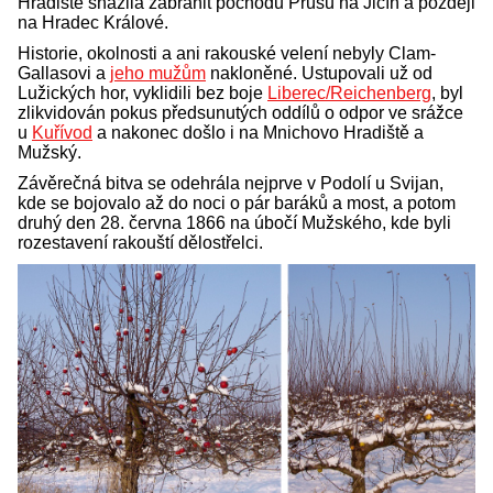
Hradiště snažila zabránit pochodu Prusů na Jičín a později
na Hradec Králové.
Historie, okolnosti a ani rakouské velení nebyly Clam-
Gallasovi a
jeho mužům
nakloněné. Ustupovali už od
Lužických hor, vyklidili bez boje
Liberec/Reichenberg
, byl
zlikvidován pokus předsunutých oddílů o odpor ve srážce
u
Kuřívod
a nakonec došlo i na Mnichovo Hradiště a
Mužský.
Závěrečná bitva se odehrála nejprve v Podolí u Svijan,
kde se bojovalo až do noci o pár baráků a most, a potom
druhý den 28. června 1866 na úbočí Mužského, kde byli
rozestavení rakouští dělostřelci.