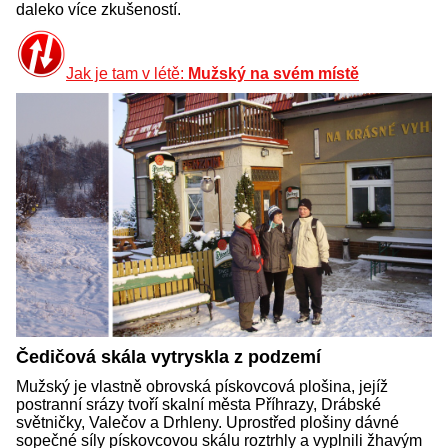
daleko více zkušeností.
Jak je tam v létě:
Mužský na svém místě
Čedičová skála vytryskla z podzemí
Mužský je vlastně obrovská pískovcová plošina, jejíž
postranní srázy tvoří skalní města Příhrazy, Drábské
světničky, Valečov a Drhleny. Uprostřed plošiny dávné
sopečné síly pískovcovou skálu roztrhly a vyplnili žhavým