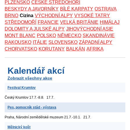
PLZEŇSKO
ČESKÉ STŘEDOHOŘÍ
BESKYDY A JAVORNÍKY
BÍLÉ KARPATY
OSTRAVA
BRNO
Cizina
VÝCHODNÍ ALPY
VYSOKÉ TATRY
STŘEDOMOŘÍ
FRANCIE
VELKÁ BRITÁNIE
HIMÁLAJ
DOLOMITY A JULSKÉ ALPY
JIHOVÝCHODNÍ ASIE
MONT BLANC
POLSKO
NĚMECKO
SKANDINÁVIE
RAKOUSKO
ITÁLIE
SLOVENSKO
ZÁPADNÍ ALPY
CHORVATSKO
KORUTANY
BALKÁN
AFRIKA
Kalendář akcí
Zobrazit všechny akce
Festival Krumlov
Český Krumlov
17.7.-8.8.
17.7.
Pes, pomocník stád - výstava
Praha, Národní zemědělské muzeum
21.7.-10.1.
21.7.
Mělnický košt