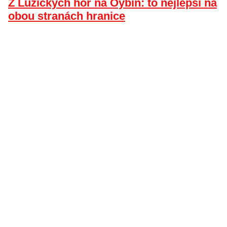
Z Lužických hor na Oybin: to nejlepší na
obou stranách hranice