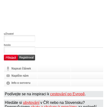
uživatel
heslo
Napsat článek
Napište nám
Info o serveru
Podívejte se na inspiraci k
cestování po Evropě
.
Hledáte si
ubytování
v ČR nebo na Slovensku?
Doporučujeme
chaty a chalupy k pronájmu
za nejlepší