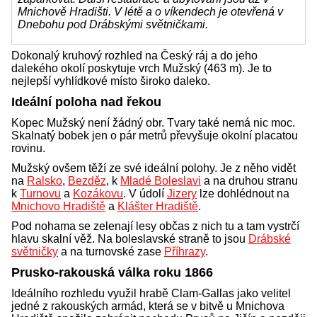
Mnichově Hradišti. V létě a o víkendech je otevřená v
Dnebohu pod Drábskými světničkami.
Dokonalý kruhový rozhled na Český ráj a do jeho
dalekého okolí poskytuje vrch Mužský (463 m). Je to
nejlepší vyhlídkové místo široko daleko.
Ideální poloha nad řekou
Kopec Mužský není žádný obr. Tvary také nemá nic moc.
Skalnatý bobek jen o pár metrů převyšuje okolní placatou
rovinu.
Mužský ovšem těží ze své ideální polohy. Je z něho vidět
na
Ralsko
,
Bezděz
, k
Mladé Boleslavi
a na druhou stranu
k
Turnovu
a
Kozákovu
. V údolí
Jizery
lze dohlédnout na
Mnichovo Hradiště
a
Klášter Hradiště
.
Pod nohama se zelenají lesy občas z nich tu a tam vystrčí
hlavu skalní věž. Na boleslavské straně to jsou
Drábské
světničky
a na turnovské zase
Příhrazy
.
Prusko-rakouská válka roku 1866
Ideálního rozhledu využil hrabě Clam-Gallas jako velitel
jedné z rakouských armád, která se v bitvě u Mnichova