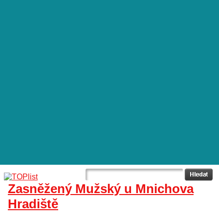
Zasněžený Mužský u Mnichova
Hradiště