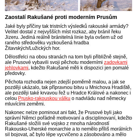
Zaostalí Rakušané proti moderním Prusům
Jaké byly příčiny tak tristních výsledků rakouské armády?
Velitel dostal z nejvyšších míst rozkaz, aby bránil řeku
Jizeru. Jediná reálně bránitelná linie byla ovšem už od
raného středověku vyzkoušená hradba
Žitavských/Lužických hor.
Dělostřelci na obou stranách na tom byli přibližně stejně,
ale Prusové vybavili svoji pěchotu moderními
zadovkami
jehlovkami
, kdežto Rakušané měli k dispozici jen pomalé
předovky.
Pěchota rozhodla nejen zdejší poměrně malou, a jak se
později ukázalo, tak přípravnou bitvu u Mnichova Hradiště,
ale později také krvavou řež u Hradce Králové a nakonec i
celou
Prusko-rakouskou válku
o nadvládu nad německy
mluvícími zeměmi.
Nakonec nelze pominout ani fakt, že Prusové byli jako
správní Němci pořádně motivovaní a disciplinovaní, kdežto
Rakušané složili své vojsko z mnoha národností
Rakousko-Uherské monarchie a to nemělo příliš morálních
sil bojovat, ač bylo lépe vycvičeno a zásobováno a mělo