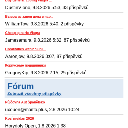
Buy generic 100mg Viagra ...
DustinViono, 9.8.2026 5:53, 33 příspěvků
Вывод из запоя цена в нар...
WilliamTow, 9.8.2026 5:40, 2 příspěvky
Cheap generic Viagra
Jamesamura, 9.8.2026 5:32, 87 příspěvků
Creativities within Sunli...
Aaronjow, 9.8.2026 3:07, 87 příspěvků
Корпусные подшипники
GregoryKip, 9.8.2026 2:15, 25 příspěvků
Fórum
Zobrazit všechny příspěvky
Půjčovna Aut Španělsko
uxeuen@mailto.plus, 2.8.2026 10:24
Kozí mejdan 2026
Horydoly Open, 1.8.2026 1:38