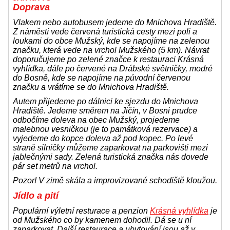
Doprava
Vlakem nebo autobusem jedeme do Mnichova Hradiště.
Z náměstí vede červená turistická cesty mezi poli a
loukami do obce Mužský, kde se napojíme na zelenou
značku, která vede na vrchol Mužského (5 km). Návrat
doporučujeme po zelené značce k restauraci Krásná
vyhlídka, dále po červené na Drábské světničky, modré
do Bosně, kde se napojíme na púvodní červenou
značku a vrátíme se do Mnichova Hradiště.
Autem přijedeme po dálnici ke sjezdu do Mnichova
Hradiště. Jedeme směrem na Jičín, v Bosni prudce
odbočíme doleva na obec Mužský, projedeme
malebnou vesničkou (je to památková rezervace) a
vyjedeme do kopce doleva až pod kopec. Po levé
straně silničky můžeme zaparkovat na parkovišti mezi
jablečnými sady. Zelená turistická značka nás dovede
pár set metrů na vrchol.
Pozor! V zimě skála a improvizované schodiště kloužou.
Jídlo a pití
Populární výletní resturace a penzion
Krásná vyhlídka
je
od Mužského co by kamenem dohodil. Dá se u ní
zaparkovat. Další restaurace a ubytování jsou až v