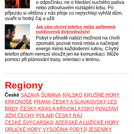
o odpočinku, ne o hledání suchého paliva
nebo zdlouhavém roztápění krbu. Po
příjezdu si většina z nás přeje co nejrychleji vyhřát dům,
uvařit si horký čaj a užít
Jak vám chytrý telefon může zpříjemnit
outdoorová dobrodružství
Pobyt v přírodě nabízí možnost na chvíli
zpomalit, poznat nová místa a načerpat
energii mimo každodenní rutinu. Chytrý
telefon přitom nemusí sloužit jen ke komunikaci. Může
pomoci při plánování trasy, orientaci v terénu,
Regiony
České
SÁZAVA
ŠUMAVA
RALSKO
KRUŠNÉ HORY
KRKONOŠE
PRAHA
ČESKÝ A SLAVKOVSKÝ LES
BRDY
ČESKÝ KRAS A KŘIVOKLÁTSKO
POVLTAVÍ
JIŽNÍ ČECHY
POLABÍ
ČESKÝ RÁJ
ČESKÉ ŠVÝCARSKO
JIZERSKÉ A LUŽICKÉ HORY
ORLICKÉ HORY
VYSOČINA
PODYJÍ
JESENÍKY