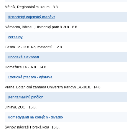
Mělník, Regionální muzeum
8.8.
Historický vojenský manévr
Německo, Bärnau, Historický park
8.-9.8.
8.8.
Perseidy
Česko
12.-13.8. Roj meteoritů
12.8.
Chodské slavnosti
Domažlice
14.-16.8.
14.8.
Exotické ptactvo - výstava
Praha, Botanická zahrada Univerzity Karlovy
14.-30.8.
14.8.
Den tamarínů pinčích
Jihlava, ZOO
15.8.
Komedyjanti na kolejích - divadlo
Švihov, nádraží
Horská kola
16.8.