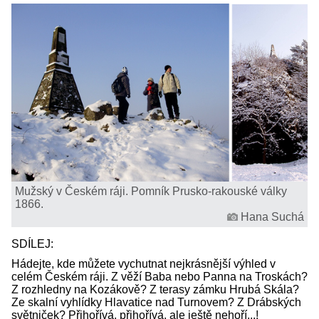
Mužský v Českém ráji. Pomník Prusko-rakouské války
1866.
Hana Suchá
SDÍLEJ:
Hádejte, kde můžete vychutnat nejkrásnější výhled v
celém Českém ráji. Z věží Baba nebo Panna na Troskách?
Z rozhledny na Kozákově? Z terasy zámku Hrubá Skála?
Ze skalní vyhlídky Hlavatice nad Turnovem? Z Drábských
světniček? Přihořívá, přihořívá, ale ještě nehoří...!