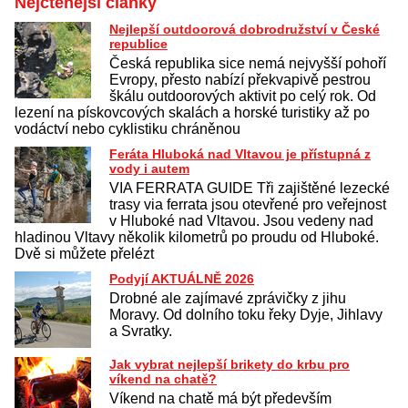
Nejčtenější články
Nejlepší outdoorová dobrodružství v České
republice
Česká republika sice nemá nejvyšší pohoří
Evropy, přesto nabízí překvapivě pestrou
škálu outdoorových aktivit po celý rok. Od
lezení na pískovcových skalách a horské turistiky až po
vodáctví nebo cyklistiku chráněnou
Feráta Hluboká nad Vltavou je přístupná z
vody i autem
VIA FERRATA GUIDE Tři zajištěné lezecké
trasy via ferrata jsou otevřené pro veřejnost
v Hluboké nad Vltavou. Jsou vedeny nad
hladinou Vltavy několik kilometrů po proudu od Hluboké.
Dvě si můžete přelézt
Podyjí AKTUÁLNĚ 2026
Drobné ale zajímavé zprávičky z jihu
Moravy. Od dolního toku řeky Dyje, Jihlavy
a Svratky.
Jak vybrat nejlepší brikety do krbu pro
víkend na chatě?
Víkend na chatě má být především