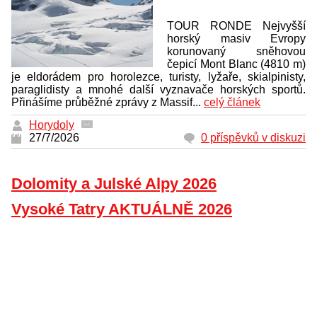
TOUR RONDE Nejvyšší
horský masiv Evropy
korunovaný sněhovou
čepicí Mont Blanc (4810 m)
je eldorádem pro horolezce, turisty, lyžaře, skialpinisty,
paraglidisty a mnohé další vyznavače horských sportů.
Přinášíme průběžné zprávy z Massif...
celý článek
Horydoly
27/7/2026
0 příspěvků v diskuzi
Dolomity a Julské Alpy 2026
Vysoké Tatry AKTUÁLNĚ 2026