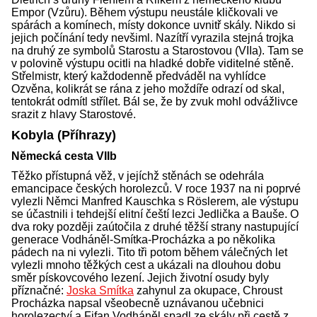
Empor (Vzůru). Během výstupu neustále kličkovali ve
spárách a komínech, místy dokonce uvnitř skály. Nikdo si
jejich počínání tedy nevšiml. Nazítří vyrazila stejná trojka
na druhý ze symbolů Starostu a Starostovou (VIIa). Tam se
v polovině výstupu ocitli na hladké dobře viditelné stěně.
Střelmistr, který každodenně předváděl na vyhlídce
Ozvěna, kolikrát se rána z jeho moždíře odrazí od skal,
tentokrát odmítl střílet. Bál se, že by zvuk mohl odvážlivce
srazit z hlavy Starostové.
Kobyla (Příhrazy)
Německá cesta VIIb
Těžko přístupná věž, v jejíchž stěnách se odehrála
emancipace českých horolezců. V roce 1937 na ni poprvé
vylezli Němci Manfred Kauschka s Röslerem, ale výstupu
se účastnili i tehdejší elitní čeští lezci Jedlička a Bauše. O
dva roky později zaútočila z druhé těžší strany nastupující
generace Vodháněl-Smítka-Procházka a po několika
pádech na ni vylezli. Tito tři potom během válečných let
vylezli mnoho těžkých cest a ukázali na dlouhou dobu
směr pískovcového lezení. Jejich životní osudy byly
příznačné:
Joska Smítka
zahynul za okupace, Chroust
Procházka napsal všeobecně uznávanou učebnici
horolezectví a Fifan Vodháněl spadl ze skály při cestě z