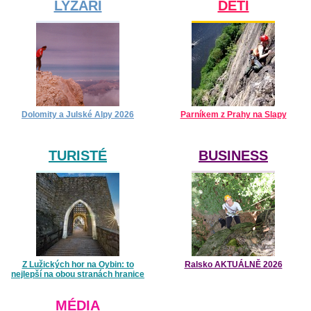
LYŽAŘI
DĚTI
Dolomity a Julské Alpy 2026
Parníkem z Prahy na Slapy
TURISTÉ
BUSINESS
Z Lužických hor na Oybin: to
Ralsko AKTUÁLNĚ 2026
nejlepší na obou stranách hranice
MÉDIA