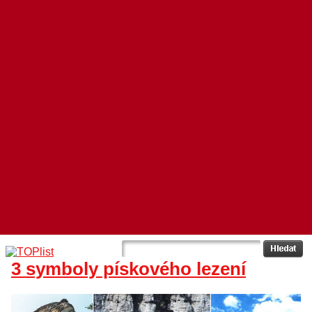
3 symboly pískového lezení