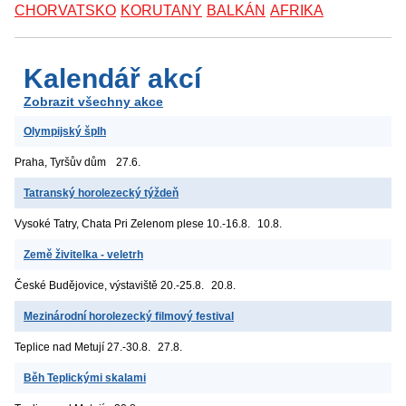
CHORVATSKO
KORUTANY
BALKÁN
AFRIKA
Kalendář akcí
Zobrazit všechny akce
Olympijský šplh
Praha, Tyršův dům
27.6.
Tatranský horolezecký týždeň
Vysoké Tatry, Chata Pri Zelenom plese
10.-16.8.
10.8.
Země živitelka - veletrh
České Budějovice, výstaviště
20.-25.8.
20.8.
Mezinárodní horolezecký filmový festival
Teplice nad Metují
27.-30.8.
27.8.
Běh Teplickými skalami