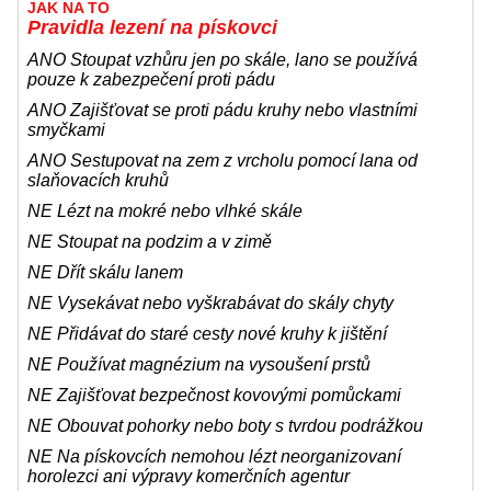
JAK NA TO
Pravidla lezení na pískovci
ANO Stoupat vzhůru jen po skále, lano se používá
pouze k zabezpečení proti pádu
ANO Zajišťovat se proti pádu kruhy nebo vlastními
smyčkami
ANO Sestupovat na zem z vrcholu pomocí lana od
slaňovacích kruhů
NE Lézt na mokré nebo vlhké skále
NE Stoupat na podzim a v zimě
NE Dřít skálu lanem
NE Vysekávat nebo vyškrabávat do skály chyty
NE Přidávat do staré cesty nové kruhy k jištění
NE Používat magnézium na vysoušení prstů
NE Zajišťovat bezpečnost kovovými pomůckami
NE Obouvat pohorky nebo boty s tvrdou podrážkou
NE Na pískovcích nemohou lézt neorganizovaní
horolezci ani výpravy komerčních agentur