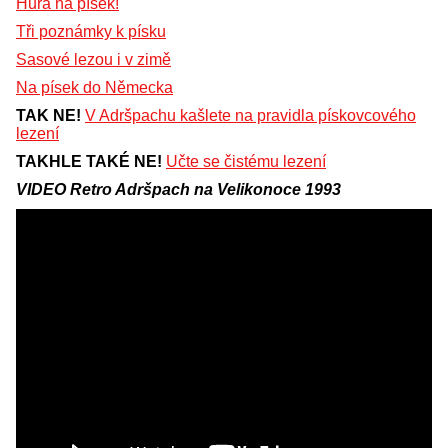
Hurá na písek!
Tři poznámky k písku
Sasové lezou i v zimě
Na písek do Německa
TAK NE!
V Adršpachu kašlete na pravidla pískovcového
lezení
TAKHLE TAKÉ NE!
Učte se čistému lezení
VIDEO Retro Adršpach na Velikonoce 1993