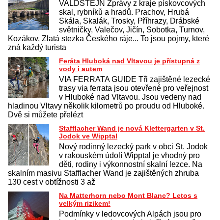
VALDŠTEJN Zprávy z kraje pískovcových
skal, rybníků a hradů. Prachov, Hrubá
Skála, Skalák, Trosky, Příhrazy, Drábské
světničky, Valečov, Jičín, Sobotka, Turnov,
Kozákov, Zlatá stezka Českého ráje... To jsou pojmy, které
zná každý turista
Feráta Hluboká nad Vltavou je přístupná z
vody i autem
VIA FERRATA GUIDE Tři zajištěné lezecké
trasy via ferrata jsou otevřené pro veřejnost
v Hluboké nad Vltavou. Jsou vedeny nad
hladinou Vltavy několik kilometrů po proudu od Hluboké.
Dvě si můžete přelézt
Stafflacher Wand je nová Klettergarten v St.
Jodok ve Wipptal
Nový rodinný lezecký park v obci St. Jodok
v rakouském údolí Wipptal je vhodný pro
děti, rodiny i výkonnostní skalní lezce. Na
skalním masivu Stafflacher Wand je zajištěných zhruba
130 cest v obtížnosti 3 až
Na Matterhorn nebo Mont Blanc? Letos s
velkým rizikem!
Podmínky v ledovcových Alpách jsou pro