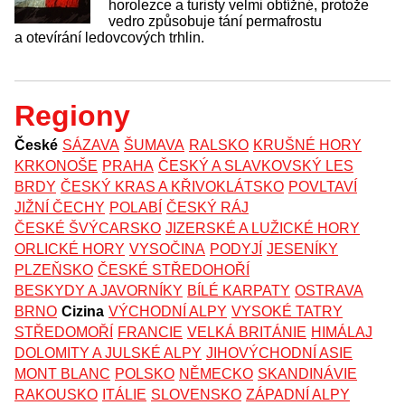
horolezce a turisty velmi obtížné, protože
vedro způsobuje tání permafrostu
a otevírání ledovcových trhlin.
Regiony
České
SÁZAVA
ŠUMAVA
RALSKO
KRUŠNÉ HORY
KRKONOŠE
PRAHA
ČESKÝ A SLAVKOVSKÝ LES
BRDY
ČESKÝ KRAS A KŘIVOKLÁTSKO
POVLTAVÍ
JIŽNÍ ČECHY
POLABÍ
ČESKÝ RÁJ
ČESKÉ ŠVÝCARSKO
JIZERSKÉ A LUŽICKÉ HORY
ORLICKÉ HORY
VYSOČINA
PODYJÍ
JESENÍKY
PLZEŇSKO
ČESKÉ STŘEDOHOŘÍ
BESKYDY A JAVORNÍKY
BÍLÉ KARPATY
OSTRAVA
BRNO
Cizina
VÝCHODNÍ ALPY
VYSOKÉ TATRY
STŘEDOMOŘÍ
FRANCIE
VELKÁ BRITÁNIE
HIMÁLAJ
DOLOMITY A JULSKÉ ALPY
JIHOVÝCHODNÍ ASIE
MONT BLANC
POLSKO
NĚMECKO
SKANDINÁVIE
RAKOUSKO
ITÁLIE
SLOVENSKO
ZÁPADNÍ ALPY