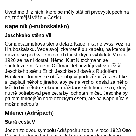
Uvádíme tři z nich, které se měly stát při prvovýstupech na
nejznámější věže v Česku.
Kapelník (Hruboskalsko)
Jeschkeho stěna VII
Osmdesátimetrová stěna dělá z Kapelníka nejvyšší věž na
Hruboskalsku. Vede svoji zkamenělou kapelu, na kterou je
možné se podívat z okolních turistických vyhlídek. V roce
1920 se na ni dostali Němci Kurt Nitzchmann se
spolulezcem Rauem. O čtrnáct let později vylezli těžší
Jeschkeho stěnu Erich Jeschke střídavě s Rudolfem
Hankem. Dodnes se občas objeví podezření, že Jeschke
si zaplatil někoho jiného, aby se na vrchol dostal za něho.
Měl to být někdo z okruhu drážďanských horolezců, který
nutně potřeboval peníze, a byl ochoten mlčet. Jeschke byl
při tom tehdejším horolezeckým esem, ale na Kapelníka si
možná netroufal.
Milenci (Adršpach)
Stará cesta VI
Jeden ze dvou symbolů Adršpachu zdolal v roce 1923 Otto
Dietrich s druhy Fiehlem a Rilkem z německého klubu