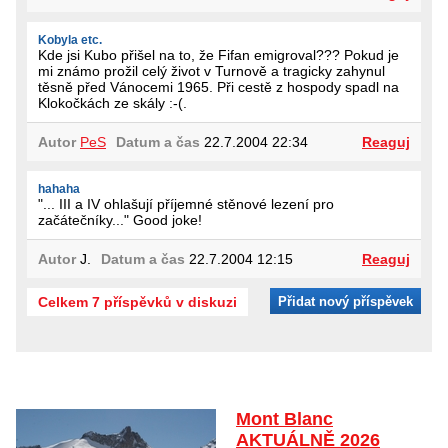
Kobyla etc.
Kde jsi Kubo přišel na to, že Fifan emigroval??? Pokud je
mi známo prožil celý život v Turnově a tragicky zahynul
těsně před Vánocemi 1965. Při cestě z hospody spadl na
Klokočkách ze skály :-(.
Autor
PeS
Datum a čas
22.7.2004 22:34
Reaguj
hahaha
"... III a IV ohlašují příjemné stěnové lezení pro
začátečníky..." Good joke!
Autor
J.
Datum a čas
22.7.2004 12:15
Reaguj
Celkem 7 příspěvků v diskuzi
Přidat nový příspěvek
Mont Blanc
AKTUÁLNĚ 2026