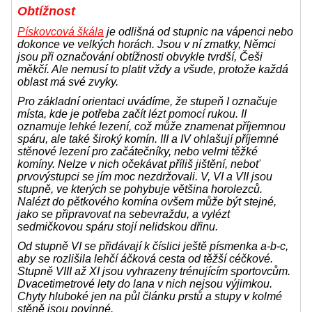
Obtížnost
Pískovcová škála
je odlišná od stupnic na vápenci nebo
dokonce ve velkých horách. Jsou v ní zmatky, Němci
jsou při označování obtížnosti obvykle tvrdší, Češi
měkčí. Ale nemusí to platit vždy a všude, protože každá
oblast má své zvyky.
Pro základní orientaci uvádíme, že stupeň I označuje
místa, kde je potřeba začít lézt pomocí rukou. II
oznamuje lehké lezení, což může znamenat příjemnou
spáru, ale také široký komín. III a IV ohlašují příjemné
stěnové lezení pro začátečníky, nebo velmi těžké
komíny. Nelze v nich očekávat příliš jištění, neboť
prvovýstupci se jím moc nezdržovali. V, VI a VII jsou
stupně, ve kterých se pohybuje většina horolezců.
Nalézt do pětkového komína ovšem může být stejné,
jako se připravovat na sebevraždu, a vylézt
sedmičkovou spáru stojí nelidskou dřinu.
Od stupně VI se přidávají k číslici ještě písmenka a-b-c,
aby se rozlišila lehčí áčková cesta od těžší céčkové.
Stupně VIII až XI jsou vyhrazeny trénujícím sportovcům.
Dvacetimetrové lety do lana v nich nejsou výjimkou.
Chyty hluboké jen na půl článku prstů a stupy v kolmé
stěně jsou povinné.