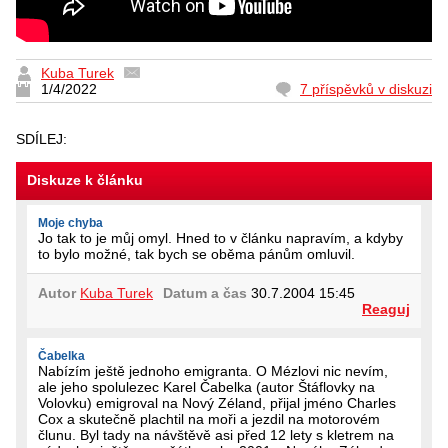
Kuba Turek
1/4/2022
7 příspěvků v diskuzi
SDÍLEJ:
Diskuze k článku
Moje chyba
Jo tak to je můj omyl. Hned to v článku napravím, a kdyby
to bylo možné, tak bych se oběma pánům omluvil.
Autor
Kuba Turek
Datum a čas
30.7.2004 15:45
Reaguj
Čabelka
Nabízím ještě jednoho emigranta. O Mézlovi nic nevím,
ale jeho spolulezec Karel Čabelka (autor Štáflovky na
Volovku) emigroval na Nový Zéland, přijal jméno Charles
Cox a skutečně plachtil na moři a jezdil na motorovém
člunu. Byl tady na návštěvě asi před 12 lety s kletrem na