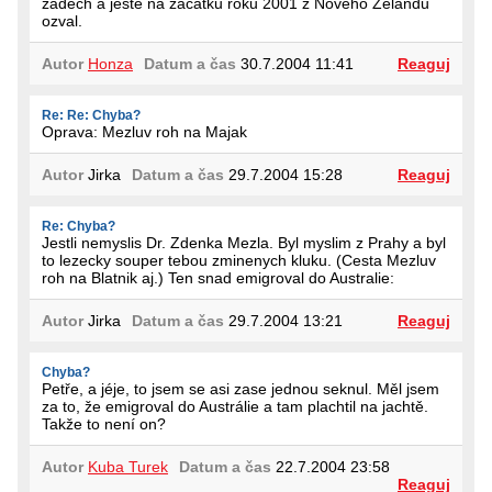
zádech a ještě na začátku roku 2001 z Nového Zélandu
ozval.
Autor
Honza
Datum a čas
30.7.2004 11:41
Reaguj
Re: Re: Chyba?
Oprava: Mezluv roh na Majak
Autor
Jirka
Datum a čas
29.7.2004 15:28
Reaguj
Re: Chyba?
Jestli nemyslis Dr. Zdenka Mezla. Byl myslim z Prahy a byl
to lezecky souper tebou zminenych kluku. (Cesta Mezluv
roh na Blatnik aj.) Ten snad emigroval do Australie:
Autor
Jirka
Datum a čas
29.7.2004 13:21
Reaguj
Chyba?
Petře, a jéje, to jsem se asi zase jednou seknul. Měl jsem
za to, že emigroval do Austrálie a tam plachtil na jachtě.
Takže to není on?
Autor
Kuba Turek
Datum a čas
22.7.2004 23:58
Reaguj