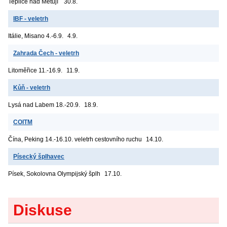
Teplice nad Metují
30.8.
IBF - veletrh
Itálie, Misano
4.-6.9.
4.9.
Zahrada Čech - veletrh
Litoměřice
11.-16.9.
11.9.
Kůň - veletrh
Lysá nad Labem
18.-20.9.
18.9.
COITM
Čína, Peking
14.-16.10. veletrh cestovního ruchu
14.10.
Písecký šplhavec
Písek, Sokolovna
Olympijský šplh
17.10.
Diskuse