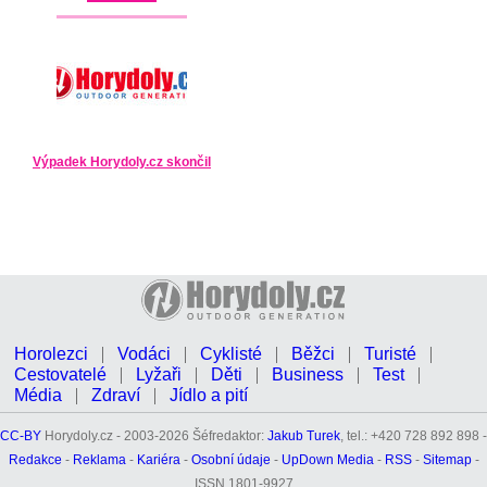
Výpadek Horydoly.cz skončil
Horolezci
Vodáci
Cyklisté
Běžci
Turisté
Cestovatelé
Lyžaři
Děti
Business
Test
Média
Zdraví
Jídlo a pití
CC-BY
Horydoly.cz - 2003-2026 Šéfredaktor:
Jakub Turek
, tel.: +420 728 892 898 -
Redakce
-
Reklama
-
Kariéra
-
Osobní údaje
-
UpDown Media
-
RSS
-
Sitemap
-
ISSN 1801-9927