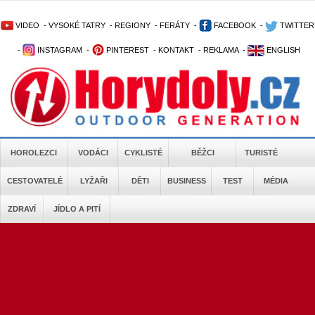
VIDEO
-
VYSOKÉ TATRY
-
REGIONY
-
FERÁTY
-
FACEBOOK
-
TWITTER
-
INSTAGRAM
-
PINTEREST
-
KONTAKT
-
REKLAMA
-
ENGLISH
HOROLEZCI
VODÁCI
CYKLISTÉ
BĚŽCI
TURISTÉ
CESTOVATELÉ
LYŽAŘI
DĚTI
BUSINESS
TEST
MÉDIA
ZDRAVÍ
JÍDLO A PITÍ