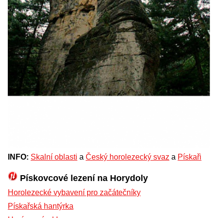
INFO:
Skalní oblasti
a
Český horolezecký svaz
a
Pískaři
Pískovcové lezení na Horydoly
Horolezecké vybavení pro začátečníky
Pískařská hantýrka