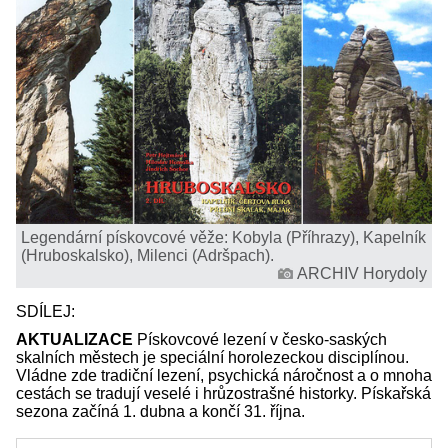
Legendární pískovcové věže: Kobyla (Příhrazy), Kapelník
(Hruboskalsko), Milenci (Adršpach).
ARCHIV Horydoly
SDÍLEJ:
AKTUALIZACE
Pískovcové lezení v česko-saských
skalních městech je speciální horolezeckou disciplínou.
Vládne zde tradiční lezení, psychická náročnost a o mnoha
cestách se tradují veselé i hrůzostrašné historky. Pískařská
sezona začíná 1. dubna a končí 31. října.