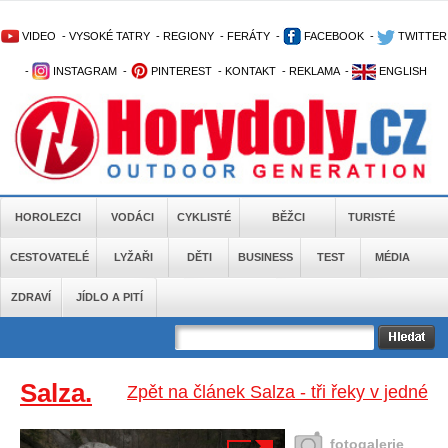
VIDEO
-
VYSOKÉ TATRY
-
REGIONY
-
FERÁTY
-
FACEBOOK
-
TWITTER
-
INSTAGRAM
-
PINTEREST
-
KONTAKT
-
REKLAMA
-
ENGLISH
HOROLEZCI
VODÁCI
CYKLISTÉ
BĚŽCI
TURISTÉ
CESTOVATELÉ
LYŽAŘI
DĚTI
BUSINESS
TEST
MÉDIA
ZDRAVÍ
JÍDLO A PITÍ
Salza.
Zpět na článek Salza - tři řeky v jedné
fotogalerie