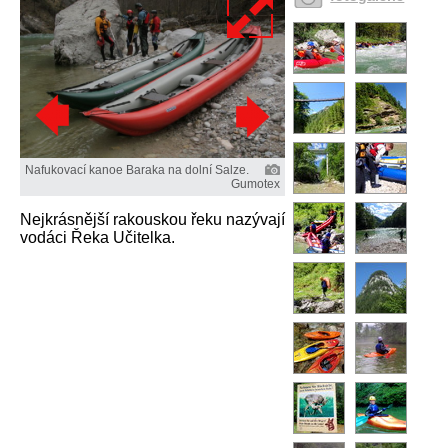
Nafukovací kanoe Baraka na dolní Salze.
Gumotex
Nejkrásnější rakouskou řeku nazývají
vodáci Řeka Učitelka.