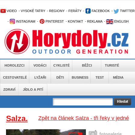
VIDEO
-
VYSOKÉ TATRY
-
REGIONY
-
FERÁTY
-
FACEBOOK
-
TWITTER
-
INSTAGRAM
-
PINTEREST
-
KONTAKT
-
REKLAMA
-
ENGLISH
HOROLEZCI
VODÁCI
CYKLISTÉ
BĚŽCI
TURISTÉ
CESTOVATELÉ
LYŽAŘI
DĚTI
BUSINESS
TEST
MÉDIA
ZDRAVÍ
JÍDLO A PITÍ
Salza.
Zpět na článek Salza - tři řeky v jedné
fotogalerie