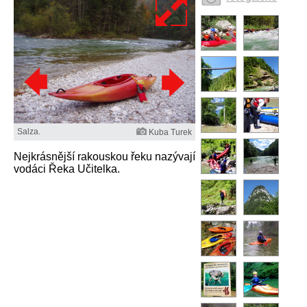
Salza.
Kuba Turek
Nejkrásnější rakouskou řeku nazývají
vodáci Řeka Učitelka.