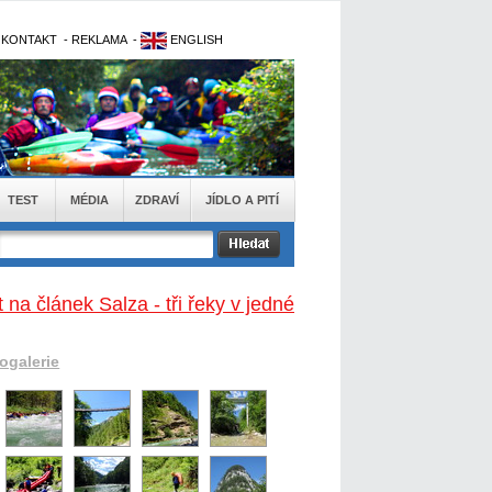
-
KONTAKT
-
REKLAMA
-
ENGLISH
TEST
MÉDIA
ZDRAVÍ
JÍDLO A PITÍ
 na článek Salza - tři řeky v jedné
togalerie