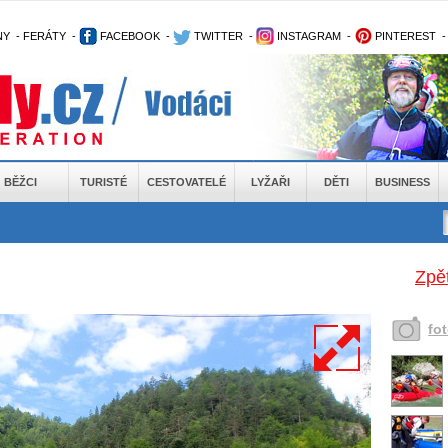
NY
-
FERÁTY
-
FACEBOOK
-
TWITTER
-
INSTAGRAM
-
PINTEREST
BĚŽCI
TURISTÉ
CESTOVATELÉ
LYŽAŘI
DĚTI
BUSINESS
Zpět
fo