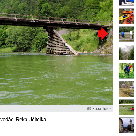
Kuba Turek
 vodáci Řeka Učitelka.