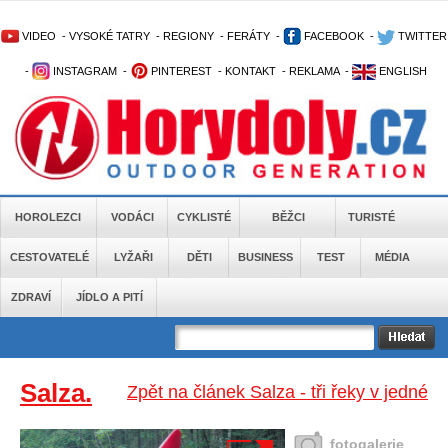
VIDEO
-
VYSOKÉ TATRY
-
REGIONY
-
FERÁTY
-
FACEBOOK
-
TWITTER
-
INSTAGRAM
-
PINTEREST
-
KONTAKT
-
REKLAMA
-
ENGLISH
HOROLEZCI
VODÁCI
CYKLISTÉ
BĚŽCI
TURISTÉ
CESTOVATELÉ
LYŽAŘI
DĚTI
BUSINESS
TEST
MÉDIA
ZDRAVÍ
JÍDLO A PITÍ
Salza.
Zpět na článek Salza - tři řeky v jedné
fotogalerie