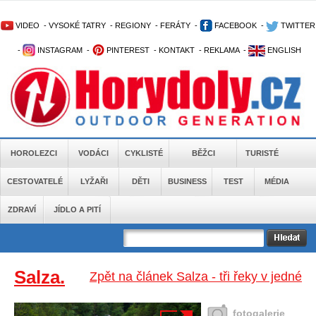
VIDEO
-
VYSOKÉ TATRY
-
REGIONY
-
FERÁTY
-
FACEBOOK
-
TWITTER
-
INSTAGRAM
-
PINTEREST
-
KONTAKT
-
REKLAMA
-
ENGLISH
HOROLEZCI
VODÁCI
CYKLISTÉ
BĚŽCI
TURISTÉ
CESTOVATELÉ
LYŽAŘI
DĚTI
BUSINESS
TEST
MÉDIA
ZDRAVÍ
JÍDLO A PITÍ
Salza.
Zpět na článek Salza - tři řeky v jedné
fotogalerie