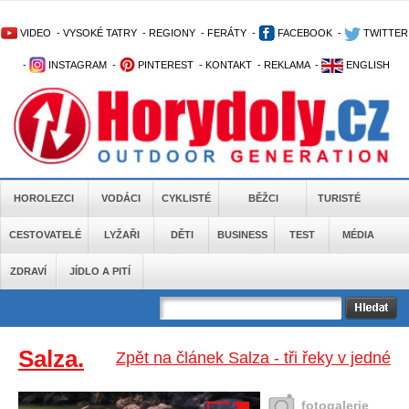
VIDEO
-
VYSOKÉ TATRY
-
REGIONY
-
FERÁTY
-
FACEBOOK
-
TWITTER
-
INSTAGRAM
-
PINTEREST
-
KONTAKT
-
REKLAMA
-
ENGLISH
HOROLEZCI
VODÁCI
CYKLISTÉ
BĚŽCI
TURISTÉ
CESTOVATELÉ
LYŽAŘI
DĚTI
BUSINESS
TEST
MÉDIA
ZDRAVÍ
JÍDLO A PITÍ
Salza.
Zpět na článek Salza - tři řeky v jedné
fotogalerie