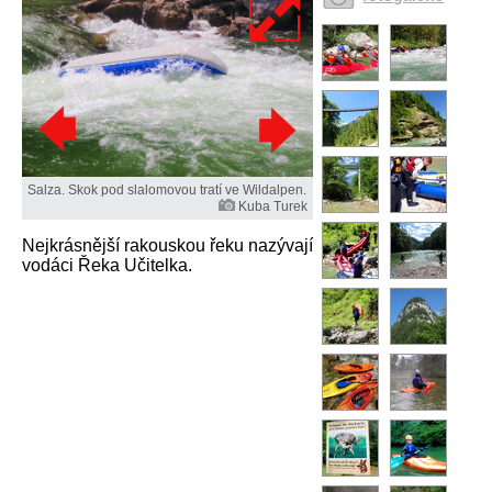
Salza. Skok pod slalomovou tratí ve Wildalpen.
Kuba Turek
Nejkrásnější rakouskou řeku nazývají
vodáci Řeka Učitelka.