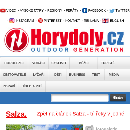
VIDEO
-
VYSOKÉ TATRY
-
REGIONY
-
FERÁTY
-
FACEBOOK
-
TWITTER
-
INSTAGRAM
-
PINTEREST
-
KONTAKT
-
REKLAMA
-
ENGLISH
HOROLEZCI
VODÁCI
CYKLISTÉ
BĚŽCI
TURISTÉ
CESTOVATELÉ
LYŽAŘI
DĚTI
BUSINESS
TEST
MÉDIA
ZDRAVÍ
JÍDLO A PITÍ
Salza.
Zpět na článek Salza - tři řeky v jedné
fotogalerie