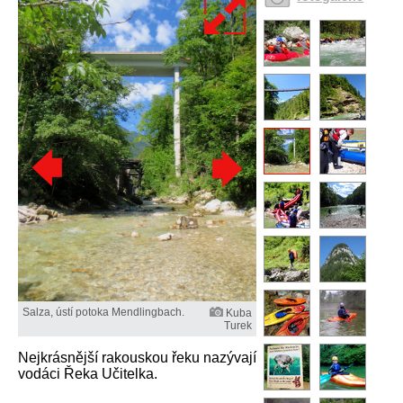
Salza, ústí potoka Mendlingbach.
Kuba
Turek
Nejkrásnější rakouskou řeku nazývají
vodáci Řeka Učitelka.