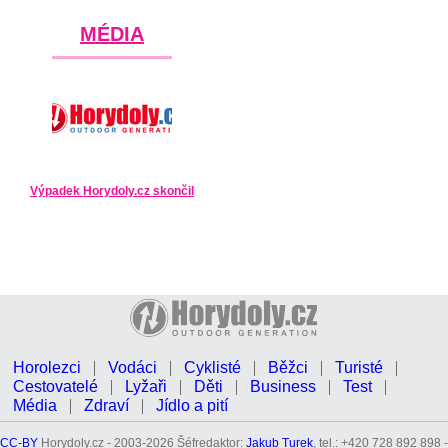
MÉDIA
Výpadek Horydoly.cz skončil
Horolezci
Vodáci
Cyklisté
Běžci
Turisté
Cestovatelé
Lyžaři
Děti
Business
Test
Média
Zdraví
Jídlo a pití
CC-BY
Horydoly.cz - 2003-2026 Šéfredaktor:
Jakub Turek
, tel.: +420 728 892 898 -