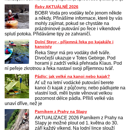
Řeky AKTUÁLNĚ 2026
BOBR Voda pro vodáky teče jenom někde
a někdy. Přinášíme informace, které by vás
mohly zajímat, pokud se chystáte na
prázdninové putování po řece i víkendové
splutí potoka. Přidáváme tipy ze zahraničí.
Dolní Steyr - příjemná řeka po kajakáře i
kanoisty
Řeka Steyr má pro vodáky dvě tváře.
Divočejší ukazuje v Totes Gebirge. Pod
horami ji zadrží velká přehrada Klaus. Pod
ní peřeje zkrotnou a řeka nastaví svoji příjemnou tvář.
Pádlo: jak velké na kanoi nebo kajak?
Ať už na letní vodácké putování berete
kanoi či kajak z půjčovny, nebo pádlujete na
vlastní lodi, měli byste věnovat velkou
pozornost délce pádla. Příliš velké vás
unaví dříve, než je
Parníkem z Prahy na Slapy
AKTUALIZACE 2026 Parníkem z Prahy na
Slapy je možné plout od 1. května do 30.
září každý víkend. Na lodní lince slouží