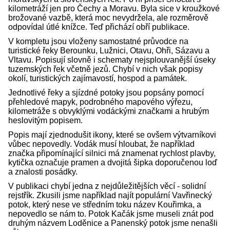
kilometráží jen pro Čechy a Moravu. Byla sice v kroužkové
brožované vazbě, která moc nevydržela, ale rozměrově
odpovídal útlé knížce. Teď přichází obří publikace.
V kompletu jsou vloženy samostatné průvodce na
turistické řeky Berounku, Lužnici, Otavu, Ohři, Sázavu a
Vltavu. Popisují slovně i schematy nejsplouvanější úseky
tuzemských řek včetně jezů. Chybí v nich však popisy
okolí, turistických zajímavostí, hospod a památek.
Jednotlivé řeky a sjízdné potoky jsou popsány pomocí
přehledové mapyk, podrobného mapového výřezu,
kilometráže s obvyklými vodáckými značkami a hrubým
heslovitým popisem.
Popis mají zjednodušit ikony, které se ovšem výtvarníkovi
vůbec nepovedly. Vodák musí hloubat, že například
značka připomínající silnici má znamenat rychlost plavby,
kytička označuje pramen a dvojitá šipka doporučenou loď
a znalosti posádky.
V publikaci chybí jedna z nejdůležitějších věcí - solidní
rejstřík. Zkusili jsme například najít populární Vavřinecký
potok, který nese ve středním toku název Kouřimka, a
nepovedlo se nám to. Potok Kačák jsme museli znát pod
druhým názvem Loděnice a Panenský potok jsme nenašli