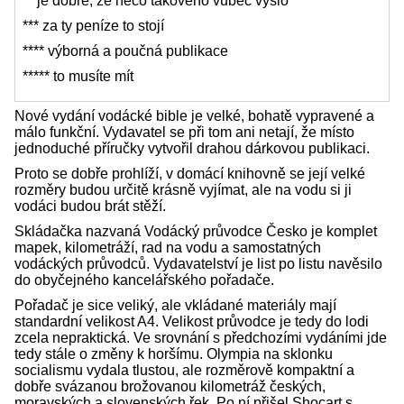
** je dobře, že něco takového vůbec vyšlo
*** za ty peníze to stojí
**** výborná a poučná publikace
***** to musíte mít
Nové vydání vodácké bible je velké, bohatě vypravené a
málo funkční. Vydavatel se při tom ani netají, že místo
jednoduché příručky vytvořil drahou dárkovou publikaci.
Proto se dobře prohlíží, v domácí knihovně se její velké
rozměry budou určitě krásně vyjímat, ale na vodu si ji
vodáci budou brát stěží.
Skládačka nazvaná Vodácký průvodce Česko je komplet
mapek, kilometráží, rad na vodu a samostatných
vodáckých průvodců. Vydavatelství je list po listu navěsilo
do obyčejného kancelářského pořadače.
Pořadač je sice veliký, ale vkládané materiály mají
standardní velikost A4. Velikost průvodce je tedy do lodi
zcela nepraktická. Ve srovnání s předchozími vydáními jde
tedy stále o změny k horšímu. Olympia na sklonku
socialismu vydala tlustou, ale rozměrově kompaktní a
dobře svázanou brožovanou kilometráž českých,
moravských a slovenských řek. Po ní přišel Shocart s