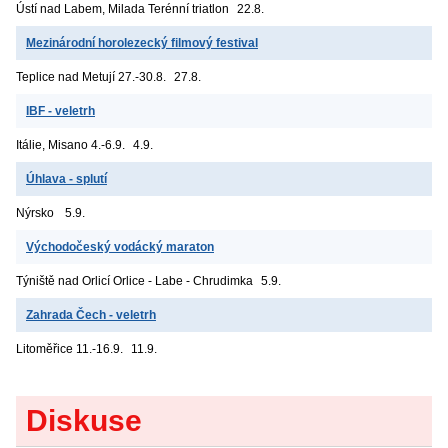
Ústí nad Labem, Milada
Terénní triatlon
22.8.
Mezinárodní horolezecký filmový festival
Teplice nad Metují
27.-30.8.
27.8.
IBF - veletrh
Itálie, Misano
4.-6.9.
4.9.
Úhlava - splutí
Nýrsko
5.9.
Východočeský vodácký maraton
Týniště nad Orlicí
Orlice - Labe - Chrudimka
5.9.
Zahrada Čech - veletrh
Litoměřice
11.-16.9.
11.9.
Diskuse