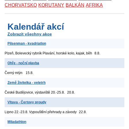
CHORVATSKO
KORUTANY
BALKÁN
AFRIKA
Kalendář akcí
Zobrazit všechny akce
Pilsenman - kvadriatlon
Plzeň, Bolevecký rybník
Plavání, horské kolo, kajak, běh
8.8.
Ohře - noční plavba
Černý mlýn
15.8.
Země živitelka - veletrh
České Budějovice, výstaviště
20.-25.8.
20.8.
Vltava - Čertovy proudy
Lipno
22.-23.8. Vypouštění přehrady a závody
22.8.
Miladathlon