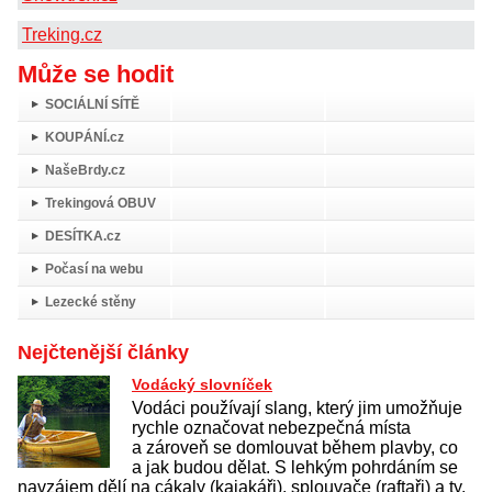
Treking.cz
Může se hodit
SOCIÁLNÍ SÍTĚ
KOUPÁNÍ.cz
NašeBrdy.cz
Trekingová OBUV
DESÍTKA.cz
Počasí na webu
Lezecké stěny
Nejčtenější články
Vodácký slovníček
Vodáci používají slang, který jim umožňuje
rychle označovat nebezpečná místa
a zároveň se domlouvat během plavby, co
a jak budou dělat. S lehkým pohrdáním se
navzájem dělí na cákaly (kajakáři), splouvače (raftaři) a ty,