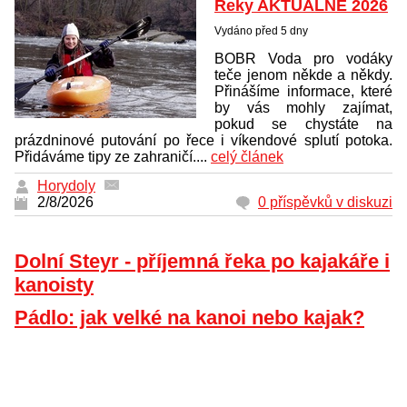
Řeky AKTUÁLNĚ 2026
Vydáno před 5 dny
BOBR Voda pro vodáky
teče jenom někde a někdy.
Přinášíme informace, které
by vás mohly zajímat,
pokud se chystáte na
prázdninové putování po řece i víkendové splutí potoka.
Přidáváme tipy ze zahraničí....
celý článek
Horydoly
2/8/2026
0 příspěvků v diskuzi
Dolní Steyr - příjemná řeka po kajakáře i
kanoisty
Pádlo: jak velké na kanoi nebo kajak?