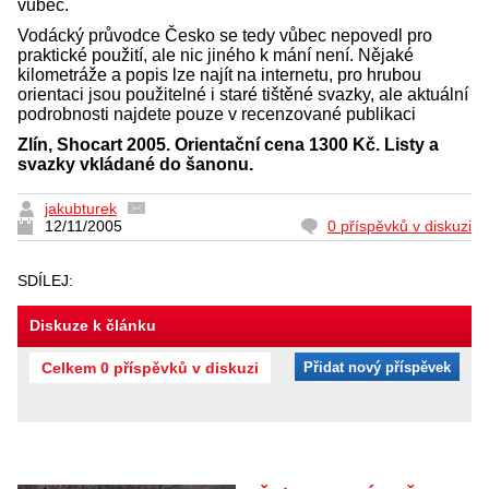
vůbec.
Vodácký průvodce Česko se tedy vůbec nepovedl pro
praktické použití, ale nic jiného k mání není. Nějaké
kilometráže a popis lze najít na internetu, pro hrubou
orientaci jsou použitelné i staré tištěné svazky, ale aktuální
podrobnosti najdete pouze v recenzované publikaci
Zlín, Shocart 2005. Orientační cena 1300 Kč. Listy a
svazky vkládané do šanonu.
jakubturek
12/11/2005
0 příspěvků v diskuzi
SDÍLEJ:
Diskuze k článku
Celkem 0 příspěvků v diskuzi
Přidat nový příspěvek