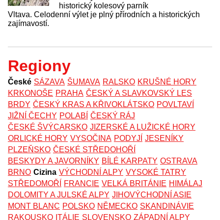
historický kolesový parník
Vltava. Celodenní výlet je plný přírodních a historických
zajímavostí.
Regiony
České
SÁZAVA
ŠUMAVA
RALSKO
KRUŠNÉ HORY
KRKONOŠE
PRAHA
ČESKÝ A SLAVKOVSKÝ LES
BRDY
ČESKÝ KRAS A KŘIVOKLÁTSKO
POVLTAVÍ
JIŽNÍ ČECHY
POLABÍ
ČESKÝ RÁJ
ČESKÉ ŠVÝCARSKO
JIZERSKÉ A LUŽICKÉ HORY
ORLICKÉ HORY
VYSOČINA
PODYJÍ
JESENÍKY
PLZEŇSKO
ČESKÉ STŘEDOHOŘÍ
BESKYDY A JAVORNÍKY
BÍLÉ KARPATY
OSTRAVA
BRNO
Cizina
VÝCHODNÍ ALPY
VYSOKÉ TATRY
STŘEDOMOŘÍ
FRANCIE
VELKÁ BRITÁNIE
HIMÁLAJ
DOLOMITY A JULSKÉ ALPY
JIHOVÝCHODNÍ ASIE
MONT BLANC
POLSKO
NĚMECKO
SKANDINÁVIE
RAKOUSKO
ITÁLIE
SLOVENSKO
ZÁPADNÍ ALPY