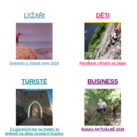
LYŽAŘI
DĚTI
Dolomity a Julské Alpy 2026
Parníkem z Prahy na Slapy
TURISTÉ
BUSINESS
Z Lužických hor na Oybin: to
Ralsko AKTUÁLNĚ 2026
nejlepší na obou stranách hranice