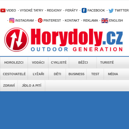
VIDEO
-
VYSOKÉ TATRY
-
REGIONY
-
FERÁTY
-
FACEBOOK
-
TWITTER
-
INSTAGRAM
-
PINTEREST
-
KONTAKT
-
REKLAMA
-
ENGLISH
HOROLEZCI
VODÁCI
CYKLISTÉ
BĚŽCI
TURISTÉ
CESTOVATELÉ
LYŽAŘI
DĚTI
BUSINESS
TEST
MÉDIA
ZDRAVÍ
JÍDLO A PITÍ