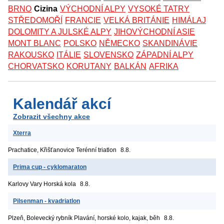
BRNO
Cizina
VÝCHODNÍ ALPY
VYSOKÉ TATRY
STŘEDOMOŘÍ
FRANCIE
VELKÁ BRITÁNIE
HIMÁLAJ
DOLOMITY A JULSKÉ ALPY
JIHOVÝCHODNÍ ASIE
MONT BLANC
POLSKO
NĚMECKO
SKANDINÁVIE
RAKOUSKO
ITÁLIE
SLOVENSKO
ZÁPADNÍ ALPY
CHORVATSKO
KORUTANY
BALKÁN
AFRIKA
Kalendář akcí
Zobrazit všechny akce
Xterra
Prachatice, Křišťanovice
Terénní triatlon
8.8.
Prima cup - cyklomaraton
Karlovy Vary
Horská kola
8.8.
Pilsenman - kvadriatlon
Plzeň, Bolevecký rybník
Plavání, horské kolo, kajak, běh
8.8.