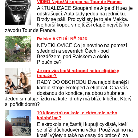
VIDEO Nejtěžší kopec na Tour de France
AKTUALIZACE Stoupání na Alpe d´Huez je
odstrašující. Auta tady jedou na jedničku.
Brzdy se pálí. Pro cyklisty je to ale Mekka.
Nejhorší kopec v nejtěžší etapě největšího
závodu Tour de France.
Ralsko AKTUÁLNĚ 2026
NEVEKLOVICE Co je nového na pomezí
středních a severních Čech - pod
Bezdězem, pod Ralskem a okolo
Ploučnice?
Je pro vás lepší rotoped nebo eliptický
trenažér?
RADY DO OBCHODU Dva nejoblíbenější
kardio stroje. Rotoped a eliptical. Oba vás
dostanou do kondice, na obou zhubnete.
Jeden simuluje jízdu na kole, druhý má blíže k běhu. Který
si pořídit domů?
10 kilometrů na kole, elektrokole nebo
koloběžce?
Elektrokola nejčastěji kupují cyklisté, kteří
se blíží důchodovému věku. Používají ho na
kratší výlety a také na cesty do práce či za