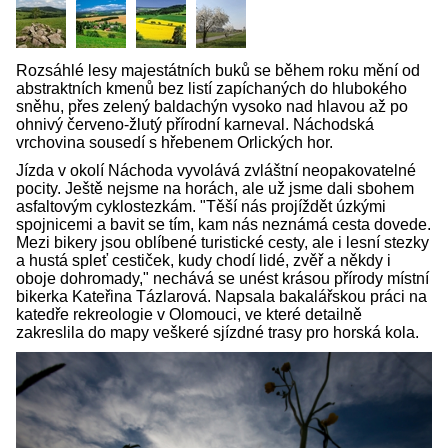
Rozsáhlé lesy majestátních buků se během roku mění od
abstraktních kmenů bez listí zapíchaných do hlubokého
sněhu, přes zelený baldachýn vysoko nad hlavou až po
ohnivý červeno-žlutý přírodní karneval. Náchodská
vrchovina sousedí s hřebenem Orlických hor.
Jízda v okolí Náchoda vyvolává zvláštní neopakovatelné
pocity. Ještě nejsme na horách, ale už jsme dali sbohem
asfaltovým cyklostezkám. "Těší nás projíždět úzkými
spojnicemi a bavit se tím, kam nás neznámá cesta dovede.
Mezi bikery jsou oblíbené turistické cesty, ale i lesní stezky
a hustá spleť cestiček, kudy chodí lidé, zvěř a někdy i
oboje dohromady," nechává se unést krásou přírody místní
bikerka Kateřina Tázlarová. Napsala bakalářskou práci na
katedře rekreologie v Olomouci, ve které detailně
zakreslila do mapy veškeré sjízdné trasy pro horská kola.