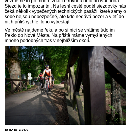
vezmeme to po modré značce rovnou dolů do Náchoda.
Sjezd je to impozantní. Na lesní cestě podél sjezdovky nás
čeká několik vypečených technických pasáží, které samy o
sobě nejsou nebezpečné, ale kdo nedává pozor a vletí do
nich příliš rychle, toho vytrestají.
Ve městě najdeme řeku a po silnici se vrátíme údolím
Peklo do Nové Města. Na příště máme vymyšlených
mnoho podobných tras v nejbližším okolí.
BIKE info