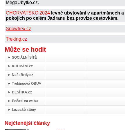
MegaUbytko.cz.
CHORVATSKO 2024
levné ubytování v apartmánech a
pokojích po celém Jadranu bez provize cestovkám.
Snowtrex.cz
Treking.cz
Může se hodit
SOCIÁLNÍ SÍTĚ
KOUPÁNÍ.cz
NašeBrdy.cz
Trekingová OBUV
DESÍTKA.cz
Počasí na webu
Lezecké stěny
Nejčtenější články