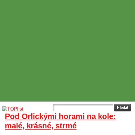
Pod Orlickými horami na kole:
malé, krásné, strmé