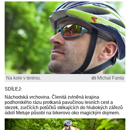
Na kole v terénu.
Michal Fanta
SDÍLEJ:
Náchodská vrchovina. Členitá zvlněná krajina
podhorského rázu protkaná pavučinou lesních cest a
stezek, zurčících potůčků stékajících do hlubokých zářezů
údolí Metuje působí na bikerovo oko magickým dojmem.