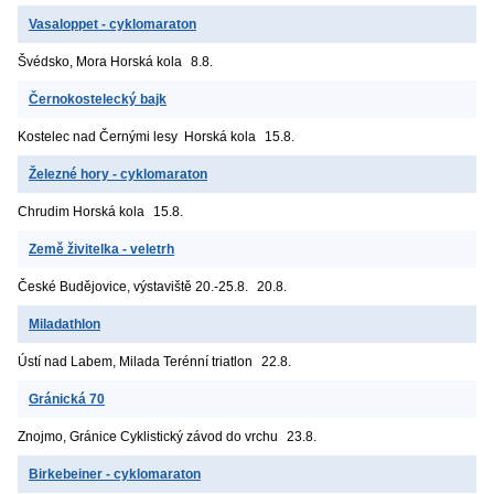
Vasaloppet - cyklomaraton
Švédsko, Mora
Horská kola
8.8.
Černokostelecký bajk
Kostelec nad Černými lesy
Horská kola
15.8.
Železné hory - cyklomaraton
Chrudim
Horská kola
15.8.
Země živitelka - veletrh
České Budějovice, výstaviště
20.-25.8.
20.8.
Miladathlon
Ústí nad Labem, Milada
Terénní triatlon
22.8.
Gránická 70
Znojmo, Gránice
Cyklistický závod do vrchu
23.8.
Birkebeiner - cyklomaraton