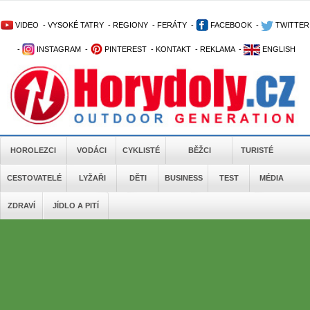
VIDEO
-
VYSOKÉ TATRY
-
REGIONY
-
FERÁTY
-
FACEBOOK
-
TWITTER
-
INSTAGRAM
-
PINTEREST
-
KONTAKT
-
REKLAMA
-
ENGLISH
HOROLEZCI
VODÁCI
CYKLISTÉ
BĚŽCI
TURISTÉ
CESTOVATELÉ
LYŽAŘI
DĚTI
BUSINESS
TEST
MÉDIA
ZDRAVÍ
JÍDLO A PITÍ