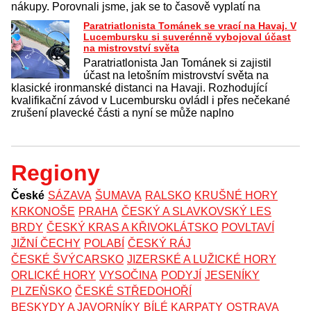
nákupy. Porovnali jsme, jak se to časově vyplatí na
Paratriatlonista Tománek se vrací na Havaj. V
Lucembursku si suverénně vybojoval účast
na mistrovství světa
Paratriatlonista Jan Tománek si zajistil
účast na letošním mistrovství světa na
klasické ironmanské distanci na Havaji. Rozhodující
kvalifikační závod v Lucembursku ovládl i přes nečekané
zrušení plavecké části a nyní se může naplno
Regiony
České
SÁZAVA
ŠUMAVA
RALSKO
KRUŠNÉ HORY
KRKONOŠE
PRAHA
ČESKÝ A SLAVKOVSKÝ LES
BRDY
ČESKÝ KRAS A KŘIVOKLÁTSKO
POVLTAVÍ
JIŽNÍ ČECHY
POLABÍ
ČESKÝ RÁJ
ČESKÉ ŠVÝCARSKO
JIZERSKÉ A LUŽICKÉ HORY
ORLICKÉ HORY
VYSOČINA
PODYJÍ
JESENÍKY
PLZEŇSKO
ČESKÉ STŘEDOHOŘÍ
BESKYDY A JAVORNÍKY
BÍLÉ KARPATY
OSTRAVA