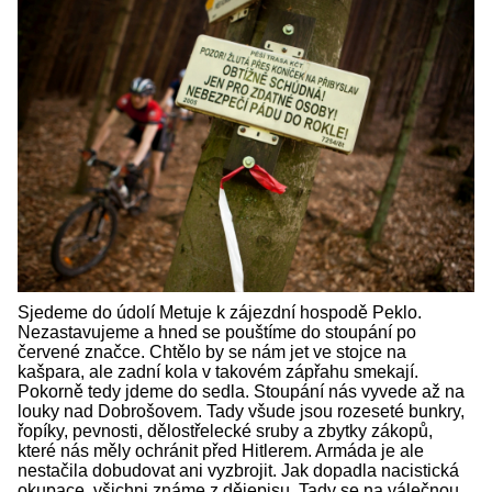
Sjedeme do údolí Metuje k zájezdní hospodě Peklo.
Nezastavujeme a hned se pouštíme do stoupání po
červené značce. Chtělo by se nám jet ve stojce na
kašpara, ale zadní kola v takovém zápřahu smekají.
Pokorně tedy jdeme do sedla. Stoupání nás vyvede až na
louky nad Dobrošovem. Tady všude jsou rozeseté bunkry,
řopíky, pevnosti, dělostřelecké sruby a zbytky zákopů,
které nás měly ochránit před Hitlerem. Armáda je ale
nestačila dobudovat ani vyzbrojit. Jak dopadla nacistická
okupace, všichni známe z dějepisu. Tady se na válečnou