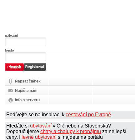
uživatel
heslo
Napsat článek
Napište nám
Info o serveru
Podívejte se na inspiraci k
cestování po Evropě
.
Hledáte si
ubytování
v ČR nebo na Slovensku?
Doporučujeme
chaty a chalupy k pronájmu
za nejlepší
ceny. I
levné ubytování
si najdete na portálu