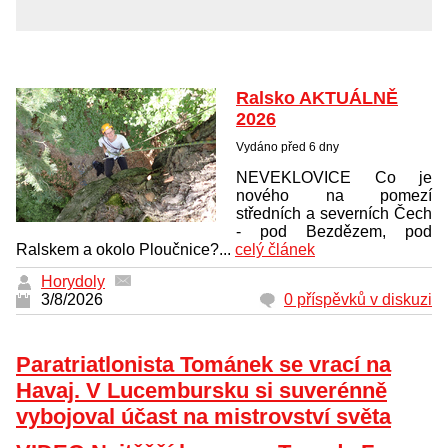
Ralsko AKTUÁLNĚ
2026
Vydáno před 6 dny
NEVEKLOVICE Co je
nového na pomezí
středních a severních Čech
- pod Bezdězem, pod
Ralskem a okolo Ploučnice?...
celý článek
Horydoly
3/8/2026
0 příspěvků v diskuzi
Paratriatlonista Tománek se vrací na
Havaj. V Lucembursku si suverénně
vybojoval účast na mistrovství světa