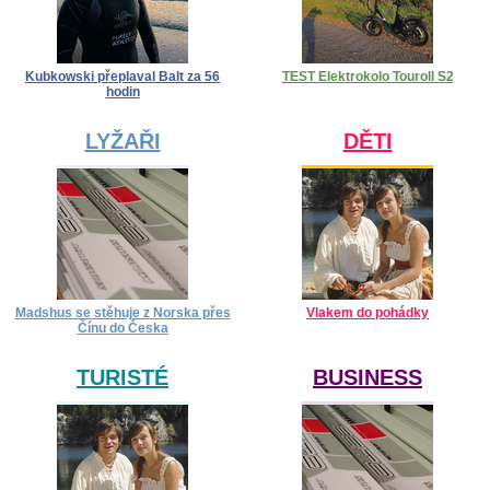
Kubkowski přeplaval Balt za 56
TEST Elektrokolo Touroll S2
hodin
LYŽAŘI
DĚTI
Madshus se stěhuje z Norska přes
Vlakem do pohádky
Čínu do Česka
TURISTÉ
BUSINESS