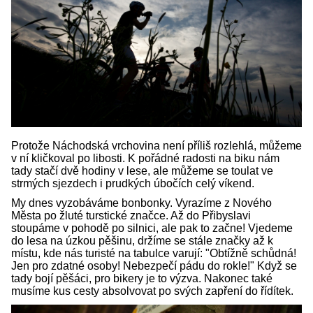
Protože Náchodská vrchovina není příliš rozlehlá, můžeme
v ní kličkoval po libosti. K pořádné radosti na biku nám
tady stačí dvě hodiny v lese, ale můžeme se toulat ve
strmých sjezdech i prudkých úbočích celý víkend.
My dnes vyzobáváme bonbonky. Vyrazíme z Nového
Města po žluté turstické značce. Až do Přibyslavi
stoupáme v pohodě po silnici, ale pak to začne! Vjedeme
do lesa na úzkou pěšinu, držíme se stále značky až k
místu, kde nás turisté na tabulce varují: "Obtížně schůdná!
Jen pro zdatné osoby! Nebezpečí pádu do rokle!" Když se
tady bojí pěšáci, pro bikery je to výzva. Nakonec také
musíme kus cesty absolvovat po svých zapření do řídítek.