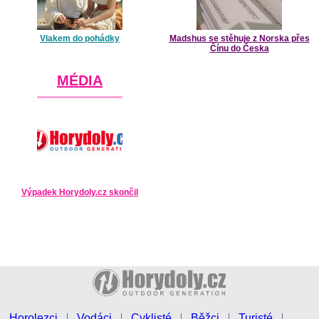
Vlakem do pohádky
Madshus se stěhuje z Norska přes
Čínu do Česka
MÉDIA
Výpadek Horydoly.cz skončil
Horolezci
Vodáci
Cyklisté
Běžci
Turisté