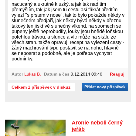
nacucaný a ukrutně kluzký. a jak tak nad tím
přemýšlím, tak jak jsem tu cestu asi třikrát předtím
vylezl "s prstem v nose", tak to bylo pokaždé někdy v
slunečném předjaří, jak někdy bývá někdy v březnu
takový ten jiskřivě slunečný víkend, na stromech se
pupeny ještě neprobudily, louky jsou hnědé loňskou
polehlou trávou, a slunce a vítr může na skálu ze
všech stran. takže opravuji recept na vylezení cesty -
žáný machrování typu postavit se na nohu, hlavně
se neposrat a podobně, ale je potřeba vychytat
podmínky.
Autor
Lukas B.
Datum a čas
9.12.2014 09:40
Reaguj
Celkem 1 příspěvek v diskuzi
Přidat nový příspěvek
Aronie neboli černý
jeřáb