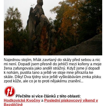
Najednou stojím, frňák zavrtaný do skály před sebou a nic
mi není. Dopadl jsem přesně do jehličí mezi kořeny a moje
žena zafungovala jako anděl strážný. Když jsme jí dopadl
k nohám, pustila lano a ještě ve stoje mne přirazila ke
skále. Díky! Dva týdny sice ještě vyškrábávám zrnka písku
zpod kůže, ale co je to proti nějakému zranění...
Přečtěte si více článků z této oblasti:
Hodkovické Kvočny
a
Poslední pískovcový víkend v
Bezděčíně