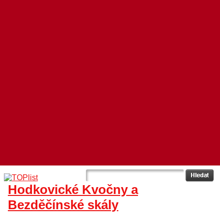
Hodkovické Kvočny a
Bezděčínské skály