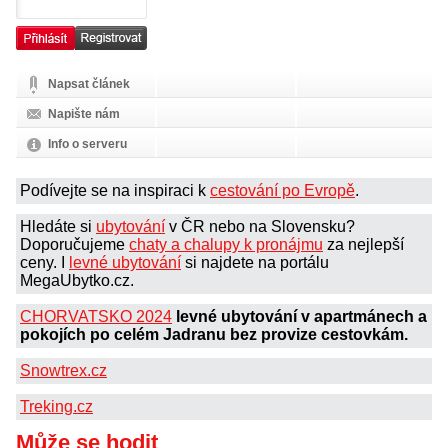
Napsat článek
Napište nám
Info o serveru
Podívejte se na inspiraci k
cestování po Evropě
.
Hledáte si
ubytování
v ČR nebo na Slovensku?
Doporučujeme
chaty a chalupy k pronájmu
za nejlepší
ceny. I
levné ubytování
si najdete na portálu
MegaUbytko.cz.
CHORVATSKO 2024
levné ubytování v apartmánech a
pokojích po celém Jadranu bez provize cestovkám.
Snowtrex.cz
Treking.cz
Může se hodit