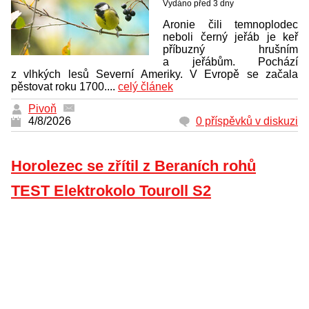
Vydáno před 3 dny
Aronie čili temnoplodec
neboli černý jeřáb je keř
příbuzný hrušním
a jeřábům. Pochází
z vlhkých lesů Severní Ameriky. V Evropě se začala
pěstovat roku 1700....
celý článek
Pivoň
4/8/2026
0 příspěvků v diskuzi
Horolezec se zřítil z Beraních rohů
TEST Elektrokolo Touroll S2