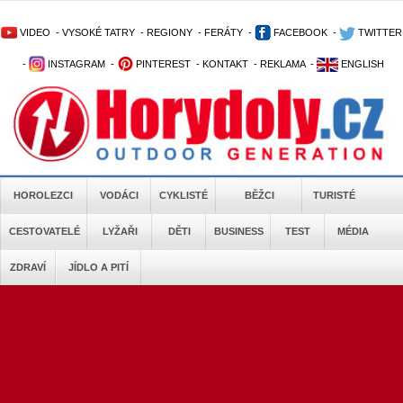
VIDEO
-
VYSOKÉ TATRY
-
REGIONY
-
FERÁTY
-
FACEBOOK
-
TWITTER
-
INSTAGRAM
-
PINTEREST
-
KONTAKT
-
REKLAMA
-
ENGLISH
HOROLEZCI
VODÁCI
CYKLISTÉ
BĚŽCI
TURISTÉ
CESTOVATELÉ
LYŽAŘI
DĚTI
BUSINESS
TEST
MÉDIA
ZDRAVÍ
JÍDLO A PITÍ