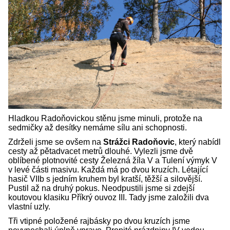
Hladkou Radoňovickou stěnu jsme minuli, protože na
sedmičky až desítky nemáme sílu ani schopnosti.
Zdrželi jsme se ovšem na
Strážci Radoňovic
, který nabídl
cesty až pětadvacet metrů dlouhé. Vylezli jsme dvě
oblíbené plotnovité cesty Železná žíla V a Tulení výmyk V
v levé části masivu. Každá má po dvou kruzích. Létající
hasič VIIb s jedním kruhem byl kratší, těžší a silovější.
Pustil až na druhý pokus. Neodpustili jsme si zdejší
koutovou klasiku Příkrý ouvoz III. Tady jsme založili dva
vlastní uzly.
Tři vtipné položené rajbásky po dvou kruzích jsme