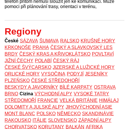
telefon přitom nemusí sloužit jen ke komunikaci. Může
pomoci při plánování trasy, orientaci v terénu,
Regiony
České
SÁZAVA
ŠUMAVA
RALSKO
KRUŠNÉ HORY
KRKONOŠE
PRAHA
ČESKÝ A SLAVKOVSKÝ LES
BRDY
ČESKÝ KRAS A KŘIVOKLÁTSKO
POVLTAVÍ
JIŽNÍ ČECHY
POLABÍ
ČESKÝ RÁJ
ČESKÉ ŠVÝCARSKO
JIZERSKÉ A LUŽICKÉ HORY
ORLICKÉ HORY
VYSOČINA
PODYJÍ
JESENÍKY
PLZEŇSKO
ČESKÉ STŘEDOHOŘÍ
BESKYDY A JAVORNÍKY
BÍLÉ KARPATY
OSTRAVA
BRNO
Cizina
VÝCHODNÍ ALPY
VYSOKÉ TATRY
STŘEDOMOŘÍ
FRANCIE
VELKÁ BRITÁNIE
HIMÁLAJ
DOLOMITY A JULSKÉ ALPY
JIHOVÝCHODNÍ ASIE
MONT BLANC
POLSKO
NĚMECKO
SKANDINÁVIE
RAKOUSKO
ITÁLIE
SLOVENSKO
ZÁPADNÍ ALPY
CHORVATSKO
KORUTANY
BALKÁN
AFRIKA