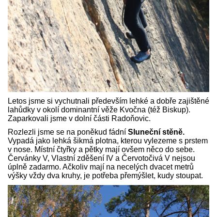
Letos jsme si vychutnali především lehké a dobře zajištěné
lahůdky v okolí dominantní věže Kvočna (též Biskup).
Zaparkovali jsme v dolní části Radoňovic.
Rozlezli jsme se na poněkud fádní
Sluneční stěně.
Vypadá jako lehká šikmá plotna, kterou vylezeme s prstem
v nose. Místní čtyřky a pětky mají ovšem něco do sebe.
Červánky V, Vlastní zděšení IV a Červotočivá V nejsou
úplně zadarmo. Ačkoliv mají na necelých dvacet metrů
výšky vždy dva kruhy, je potřeba přemýšlet, kudy stoupat.