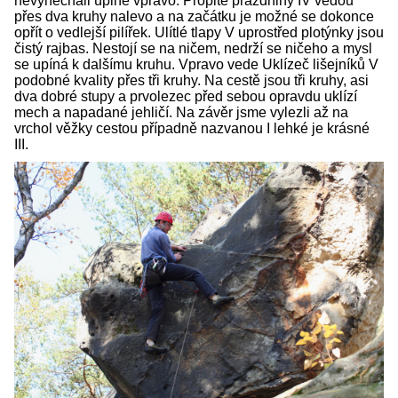
nevynechali úplně vpravo. Propité prázdniny IV vedou
přes dva kruhy nalevo a na začátku je možné se dokonce
opřít o vedlejší pilířek. Ulítlé tlapy V uprostřed plotýnky jsou
čistý rajbas. Nestojí se na ničem, nedrží se ničeho a mysl
se upíná k dalšímu kruhu. Vpravo vede Uklízeč lišejníků V
podobné kvality přes tři kruhy. Na cestě jsou tři kruhy, asi
dva dobré stupy a prvolezec před sebou opravdu uklízí
mech a napadané jehličí. Na závěr jsme vylezli až na
vrchol věžky cestou případně nazvanou I lehké je krásné
III.