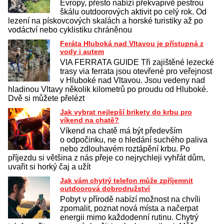
Evropy, přesto nabízí překvapivě pestrou
škálu outdoorových aktivit po celý rok. Od
lezení na pískovcových skalách a horské turistiky až po
vodáctví nebo cyklistiku chráněnou
Feráta Hluboká nad Vltavou je přístupná z
vody i autem
VIA FERRATA GUIDE Tři zajištěné lezecké
trasy via ferrata jsou otevřené pro veřejnost
v Hluboké nad Vltavou. Jsou vedeny nad
hladinou Vltavy několik kilometrů po proudu od Hluboké.
Dvě si můžete přelézt
Jak vybrat nejlepší brikety do krbu pro
víkend na chatě?
Víkend na chatě má být především
o odpočinku, ne o hledání suchého paliva
nebo zdlouhavém roztápění krbu. Po
příjezdu si většina z nás přeje co nejrychleji vyhřát dům,
uvařit si horký čaj a užít
Jak vám chytrý telefon může zpříjemnit
outdoorová dobrodružství
Pobyt v přírodě nabízí možnost na chvíli
zpomalit, poznat nová místa a načerpat
energii mimo každodenní rutinu. Chytrý