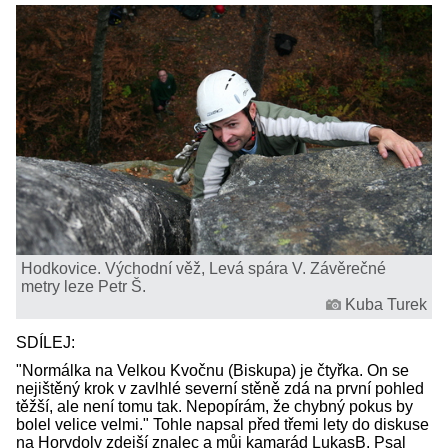
Hodkovice. Východní věž, Levá spára V. Závěrečné
metry leze Petr Š.
Kuba Turek
SDÍLEJ:
"Normálka na Velkou Kvočnu (Biskupa) je čtyřka. On se
nejištěný krok v zavlhlé severní stěně zdá na první pohled
těžší, ale není tomu tak. Nepopírám, že chybný pokus by
bolel velice velmi." Tohle napsal před třemi lety do diskuse
na Horydoly zdejší znalec a můj kamarád LukasB. Psal