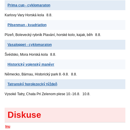
Prima cup - cyklomaraton
Karlovy Vary
Horská kola
8.8.
Pilsenman - kvadriatlon
Plzeň, Bolevecký rybník
Plavání, horské kolo, kajak, běh
8.8.
Vasaloppet - cyklomaraton
Švédsko, Mora
Horská kola
8.8.
Historický vojenský manévr
Německo, Bärnau, Historický park
8.-9.8.
8.8.
Tatranský horolezecký týždeň
Vysoké Tatry, Chata Pri Zelenom plese
10.-16.8.
10.8.
Diskuse
Inu