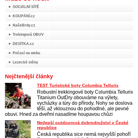
SOCIÁLNÍ SÍTĚ
KOUPÁNÍ.cz
NašeBrdy.cz
Trekingová OBUV
DESÍTKA.cz
Počasí na webu
Lezecké stěny
Nejčtenější články
TEST Turistické boty Columbia Tellurix
Robustní trekkingové boty Columbia Tellurix
Titanium OutDry obouváme na výlety,
vycházky a túry do přírody. Nohy se doslova
těší, až vklouznou do pohodlné, ale pevné
obuvi. Hned za dveřmí nasadíme houpavou chůzi
Nejlepší outdoorová dobrodružství v České
republice
Česká republika sice nemá nejvyšší pohoří