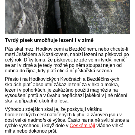
Tvrdý písek umožňuje lezení i v zimě
Pás skal mezi Hodkovicemi a Bezděčínem, nebo chcete-li
mezi Ještědem a Kozákovem, nabízí lezení na pískovci po
celý rok. Díky tomu, že pískovec je zde velmi tvrdý, neničí
se ani v zimě a je tedy možné po něm stoupat nejen od
dubna do října, kdy platí oficiální pískařská sezona.
Přesto i na Hodkovických Kvočnách a Bezděčínských
skalách platí absolutní zákaz lezení za vlhka a mokra,
lezení v pohorkách, je zakázáno použití magnézia na
vysoušení prstů a v úvahu nepřichází jakékoliv jiné ničení
skal a případně okolního lesa.
Výhodou zdejších skal je, že poskytují většinu
horolezeckých cest natočených k jihu, a zároveň jsou v
dost velké nadmořské výšce. Často na na ně svítí slunce a
rychle vyschnou, i když dole v
Českém ráji
vládne vlhká
mlha nebo dokonce prší.