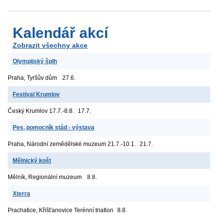
Kalendář akcí
Zobrazit všechny akce
Olympijský šplh
Praha, Tyršův dům
27.6.
Festival Krumlov
Český Krumlov
17.7.-8.8.
17.7.
Pes, pomocník stád - výstava
Praha, Národní zemědělské muzeum
21.7.-10.1.
21.7.
Mělnický košt
Mělník, Regionální muzeum
8.8.
Xterra
Prachatice, Křišťanovice
Terénní triatlon
8.8.