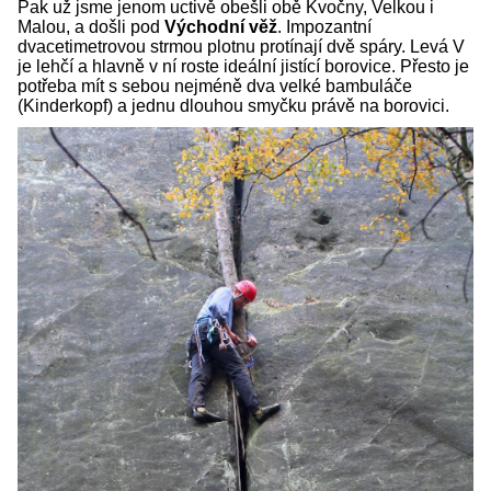
Pak už jsme jenom uctivě obešli obě Kvočny, Velkou i
Malou, a došli pod
Východní věž
. Impozantní
dvacetimetrovou strmou plotnu protínají dvě spáry. Levá V
je lehčí a hlavně v ní roste ideální jistící borovice. Přesto je
potřeba mít s sebou nejméně dva velké bambuláče
(Kinderkopf) a jednu dlouhou smyčku právě na borovici.