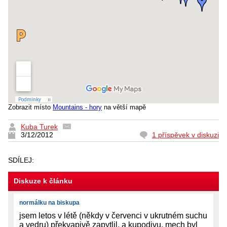
Zobrazit místo
Mountains - hory
na větší mapě
Kuba Turek
3/12/2012
1 příspěvek v diskuzi
SDÍLEJ:
Diskuze k článku
normálku na biskupa
jsem letos v létě (někdy v červenci v ukrutném suchu
a vedru) překvapivě zapytlil, a kupodivu, mech byl