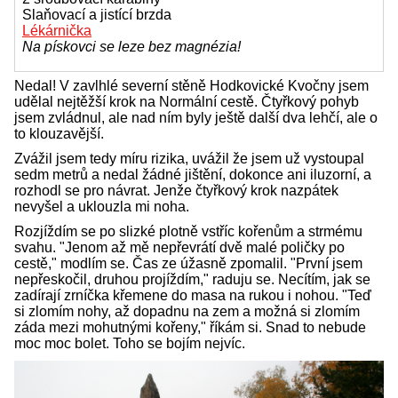
Slaňovací a jistící brzda
Lékárnička
Na pískovci se leze bez magnézia!
Nedal! V zavlhlé severní stěně Hodkovické Kvočny jsem
udělal nejtěžší krok na Normální cestě. Čtyřkový pohyb
jsem zvládnul, ale nad ním byly ještě další dva lehčí, ale o
to klouzavější.
Zvážil jsem tedy míru rizika, uvážil že jsem už vystoupal
sedm metrů a nedal žádné jištění, dokonce ani iluzorní, a
rozhodl se pro návrat. Jenže čtyřkový krok nazpátek
nevyšel a uklouzla mi noha.
Rozjíždím se po slizké plotně vstříc kořenům a strmému
svahu. "Jenom až mě nepřevrátí dvě malé poličky po
cestě," modlím se. Čas ze úžasně zpomalil. "První jsem
nepřeskočil, druhou projíždím," raduju se. Necítím, jak se
zadírají zrníčka křemene do masa na rukou i nohou. "Teď
si zlomím nohy, až dopadnu na zem a možná si zlomím
záda mezi mohutnými kořeny," říkám si. Snad to nebude
moc moc bolet. Toho se bojím nejvíc.