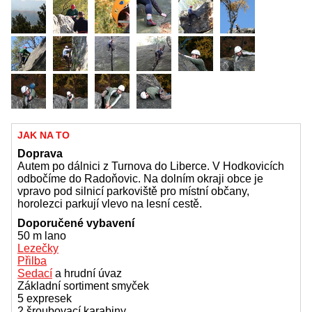
JAK NA TO
Doprava
Autem po dálnici z Turnova do Liberce. V Hodkovicích
odbočíme do Radoňovic. Na dolním okraji obce je
vpravo pod silnicí parkoviště pro místní občany,
horolezci parkují vlevo na lesní cestě.
Doporučené vybavení
50 m lano
Lezečky
Přilba
Sedací
a hrudní úvaz
Základní sortiment smyček
5 expresek
2 šroubovací karabiny