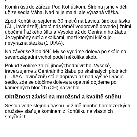
Komín ústí do zářezu Pod Kohútikom. Štrbinu jsme viděli
už ze sedla Váha. Nad ní je malá, ale výrazná věžka.
Zpod Kohútiku sejdeme 30 metrů na Lavicu, širokou lávku
(CH, lavinézní!), která nás téměř vodorovně dovede jižními
úbočími Ťažkého štítu a Vysoké až do Centrálního žlabu.
Je vyplněný sutí a skalkami, mezi kterými kličkuje
nevýrazná stezka (1 UIAA).
Na závěr se žlab dělí. My se vydáme doleva po skále na
severozápadní vrchol podél několika skob.
Pokud zvolíme za cíl jihovýchodní vrchol Vysoké,
traverzujeme z Centrálního žlabu po skalnatých plotnách
(1 UIAA, lavinézní!) stále doprava až nad Vyšné Dračie
sedlo, zde se otočíme doleva a opatrně dojdeme po
kamenných blocích (CH) na vrchol.
Obtížnost závisí na množství a kvalitě sněhu
Sestup vede stejnou trasou. V zimě mnoho horolezeckých
družstev slaňuje komínem z Kohútiku na vlastních
smyčkách.