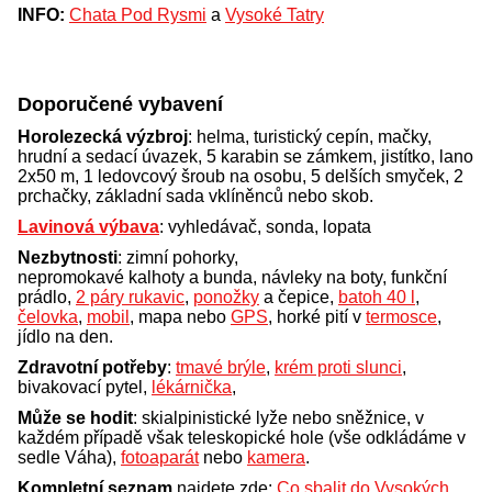
INFO:
Chata Pod Rysmi
a
Vysoké Tatry
Doporučené vybavení
Horolezecká výzbroj
: helma, turistický cepín, mačky,
hrudní a sedací úvazek, 5 karabin se zámkem, jistítko, lano
2x50 m, 1 ledovcový šroub na osobu, 5 delších smyček, 2
prchačky, základní sada vklíněnců nebo skob.
Lavinová výbava
: vyhledávač, sonda, lopata
Nezbytnosti
: zimní pohorky,
nepromokavé kalhoty a bunda, návleky na boty, funkční
prádlo,
2 páry rukavic
,
ponožky
a čepice,
batoh 40 l
,
čelovka
,
mobil
, mapa nebo
GPS
, horké pití v
termosce
,
jídlo na den.
Zdravotní potřeby
:
tmavé brýle
,
krém proti slunci
,
bivakovací pytel,
lékárnička
,
Může se hodit
: skialpinistické lyže nebo sněžnice, v
každém případě však teleskopické hole (vše odkládáme v
sedle Váha),
fotoaparát
nebo
kamera
.
Kompletní seznam
najdete zde:
Co sbalit do Vysokých