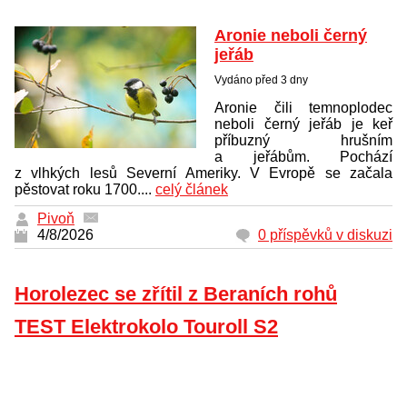
Aronie neboli černý
jeřáb
Vydáno před 3 dny
Aronie čili temnoplodec
neboli černý jeřáb je keř
příbuzný hrušním
a jeřábům. Pochází
z vlhkých lesů Severní Ameriky. V Evropě se začala
pěstovat roku 1700....
celý článek
Pivoň
4/8/2026
0 příspěvků v diskuzi
Horolezec se zřítil z Beraních rohů
TEST Elektrokolo Touroll S2