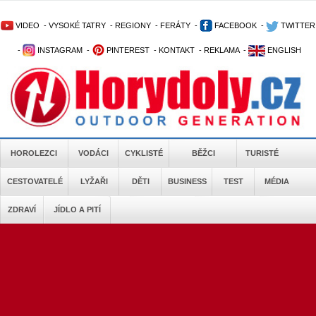
VIDEO
-
VYSOKÉ TATRY
-
REGIONY
-
FERÁTY
-
FACEBOOK
-
TWITTER
-
INSTAGRAM
-
PINTEREST
-
KONTAKT
-
REKLAMA
-
ENGLISH
HOROLEZCI
VODÁCI
CYKLISTÉ
BĚŽCI
TURISTÉ
CESTOVATELÉ
LYŽAŘI
DĚTI
BUSINESS
TEST
MÉDIA
ZDRAVÍ
JÍDLO A PITÍ