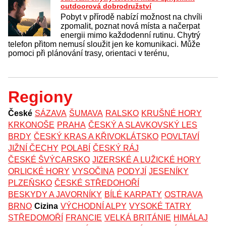
outdoorová dobrodružství
Pobyt v přírodě nabízí možnost na chvíli
zpomalit, poznat nová místa a načerpat
energii mimo každodenní rutinu. Chytrý
telefon přitom nemusí sloužit jen ke komunikaci. Může
pomoci při plánování trasy, orientaci v terénu,
Regiony
České
SÁZAVA
ŠUMAVA
RALSKO
KRUŠNÉ HORY
KRKONOŠE
PRAHA
ČESKÝ A SLAVKOVSKÝ LES
BRDY
ČESKÝ KRAS A KŘIVOKLÁTSKO
POVLTAVÍ
JIŽNÍ ČECHY
POLABÍ
ČESKÝ RÁJ
ČESKÉ ŠVÝCARSKO
JIZERSKÉ A LUŽICKÉ HORY
ORLICKÉ HORY
VYSOČINA
PODYJÍ
JESENÍKY
PLZEŇSKO
ČESKÉ STŘEDOHOŘÍ
BESKYDY A JAVORNÍKY
BÍLÉ KARPATY
OSTRAVA
BRNO
Cizina
VÝCHODNÍ ALPY
VYSOKÉ TATRY
STŘEDOMOŘÍ
FRANCIE
VELKÁ BRITÁNIE
HIMÁLAJ