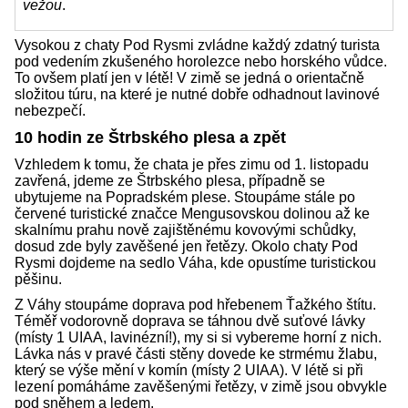
vežou
.
Vysokou z chaty Pod Rysmi zvládne každý zdatný turista
pod vedením zkušeného horolezce nebo horského vůdce.
To ovšem platí jen v létě! V zimě se jedná o orientačně
složitou túru, na které je nutné dobře odhadnout lavinové
nebezpečí.
10 hodin ze Štrbského plesa a zpět
Vzhledem k tomu, že chata je přes zimu od 1. listopadu
zavřená, jdeme ze Štrbského plesa, případně se
ubytujeme na Popradském plese. Stoupáme stále po
červené turistické značce Mengusovskou dolinou až ke
skalnímu prahu nově zajištěnému kovovými schůdky,
dosud zde byly zavěšené jen řetězy. Okolo chaty Pod
Rysmi dojdeme na sedlo Váha, kde opustíme turistickou
pěšinu.
Z Váhy stoupáme doprava pod hřebenem Ťažkého štítu.
Téměř vodorovně doprava se táhnou dvě suťové lávky
(místy 1 UIAA, lavinézní!), my si si vybereme horní z nich.
Lávka nás v pravé části stěny dovede ke strmému žlabu,
který se výše mění v komín (místy 2 UIAA). V létě si při
lezení pomáháme zavěšenými řetězy, v zimě jsou obvykle
pod sněhem a ledem.