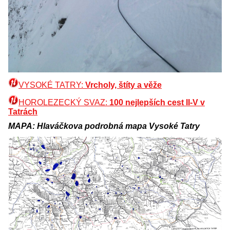
VYSOKÉ TATRY:
Vrcholy, štíty a věže
HOROLEZECKÝ SVAZ:
100 nejlepších cest II-V v
Tatrách
MAPA: Hlaváčkova podrobná mapa Vysoké Tatry