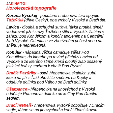
JAK NA TO
Horolezecká topografie
Koruna Vysokej
- populární hřebenová túra spojuje
Ťažký štít
(dříve Český), oba vrcholy Vysoké a Dračí štít.
Lavica
- dlouhá a schůdná suťová lávka protíná téměř
vodorovně jižní srázy Ťažkého štítu a Vysoké. Začíná v
zářezu pod Kohútikom a končí napojením na Centrální
žlab Vysoké. Orientace ve zhoršeném počasí nebo na
sněhu je nepřehledná.
Kohútik
- nápadná věžka označuje zářez Pod
Kohútikom, do kterého po rovině přichází Lavica od
Vysoké a ze kterého strmě klesá dlouhý žlab osazený
jistícími řetězy směrem k chatě Pod Rysmi
Dračie Pazúriky
- ostrá hřebenovka skalních zubů
klesá na jih z Ťažkého štítu směrem na Kopky a
odděluje dolinku pod Váhou od Dračí dolinky.
Ošarpance
- hřebenovka na jihovýchod z Vysoké
odděluje Rumanovu dolinku od kotliny Pod Dračím
sedlem.
Dračí hrebeň
- hřebenovka Vysoké odbočuje v Dračím
sedle, táhne se na jihovýchod a končí Zlomiskovou