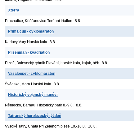
Xterra
Prachatice, Křišťanovice
Terénní triatlon
8.8.
Prima cup - cyklomaraton
Karlovy Vary
Horská kola
8.8.
Pilsenman - kvadriatlon
Plzeň, Bolevecký rybník
Plavání, horské kolo, kajak, běh
8.8.
Vasaloppet - cyklomaraton
Švédsko, Mora
Horská kola
8.8.
Historický vojenský manévr
Německo, Bärnau, Historický park
8.-9.8.
8.8.
Tatranský horolezecký týždeň
Vysoké Tatry, Chata Pri Zelenom plese
10.-16.8.
10.8.