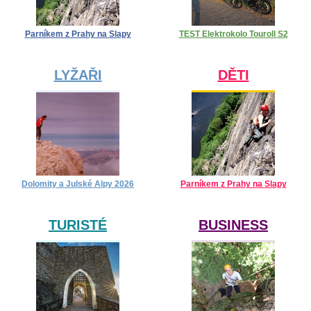
Parníkem z Prahy na Slapy
TEST Elektrokolo Touroll S2
LYŽAŘI
DĚTI
Dolomity a Julské Alpy 2026
Parníkem z Prahy na Slapy
TURISTÉ
BUSINESS