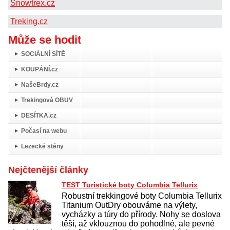
Snowtrex.cz
Treking.cz
Může se hodit
SOCIÁLNÍ SÍTĚ
KOUPÁNÍ.cz
NašeBrdy.cz
Trekingová OBUV
DESÍTKA.cz
Počasí na webu
Lezecké stěny
Nejčtenější články
TEST Turistické boty Columbia Tellurix
Robustní trekkingové boty Columbia Tellurix
Titanium OutDry obouváme na výlety,
vycházky a túry do přírody. Nohy se doslova
těší, až vklouznou do pohodlné, ale pevné