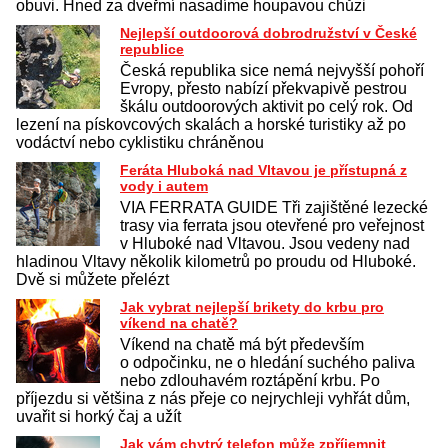
obuvi. Hned za dveřmí nasadíme houpavou chůzi
Nejlepší outdoorová dobrodružství v České
republice
Česká republika sice nemá nejvyšší pohoří
Evropy, přesto nabízí překvapivě pestrou
škálu outdoorových aktivit po celý rok. Od
lezení na pískovcových skalách a horské turistiky až po
vodáctví nebo cyklistiku chráněnou
Feráta Hluboká nad Vltavou je přístupná z
vody i autem
VIA FERRATA GUIDE Tři zajištěné lezecké
trasy via ferrata jsou otevřené pro veřejnost
v Hluboké nad Vltavou. Jsou vedeny nad
hladinou Vltavy několik kilometrů po proudu od Hluboké.
Dvě si můžete přelézt
Jak vybrat nejlepší brikety do krbu pro
víkend na chatě?
Víkend na chatě má být především
o odpočinku, ne o hledání suchého paliva
nebo zdlouhavém roztápění krbu. Po
příjezdu si většina z nás přeje co nejrychleji vyhřát dům,
uvařit si horký čaj a užít
Jak vám chytrý telefon může zpříjemnit