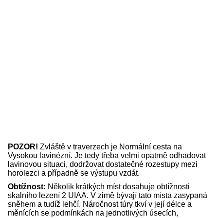
POZOR!
Zvláště v traverzech je Normální cesta na
Vysokou lavinézní. Je tedy třeba velmi opatrně odhadovat
lavinovou situaci, dodržovat dostatečné rozestupy mezi
horolezci a případně se výstupu vzdát.
Obtížnost:
Několik krátkých míst dosahuje obtížnosti
skalního lezení 2 UIAA. V zimě bývají tato místa zasypaná
sněhem a tudíž lehčí. Náročnost túry tkví v její délce a
měnících se podmínkách na jednotlivých úsecích,