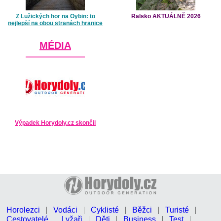
Z Lužických hor na Oybin: to
Ralsko AKTUÁLNĚ 2026
nejlepší na obou stranách hranice
MÉDIA
Výpadek Horydoly.cz skončil
Horolezci
Vodáci
Cyklisté
Běžci
Turisté
Cestovatelé
Lyžaři
Děti
Business
Test