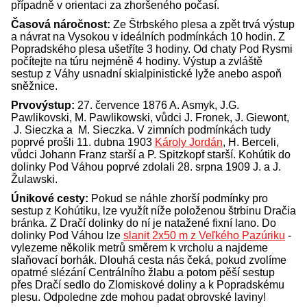
případně v orientaci za zhoršeného počasí.
Časová náročnost:
Ze Štrbského plesa a zpět trvá výstup
a návrat na Vysokou v ideálních podmínkách 10 hodin. Z
Popradského plesa ušetříte 3 hodiny. Od chaty Pod Rysmi
počítejte na túru nejméně 4 hodiny. Výstup a zvláště
sestup z Váhy usnadní skialpinistické lyže anebo aspoň
sněžnice.
Prvovýstup:
27. července 1876 A. Asmyk, J.G.
Pawlikovski, M. Pawlikowski, vůdci J. Fronek, J. Giewont,
J. Sieczka a M. Sieczka. V zimních podmínkách tudy
poprvé prošli 11. dubna 1903
Károly Jordán
, H. Berceli,
vůdci Johann Franz starší a P. Spitzkopf starší. Kohútik do
dolinky Pod Váhou poprvé zdolali 28. srpna 1909 J. a J.
Žulawski.
Únikové cesty:
Pokud se náhle zhorší podmínky pro
sestup z Kohútiku, lze využít níže položenou štrbinu Dračia
bránka. Z Dračí dolinky do ní je natažené fixní lano. Do
dolinky Pod Váhou lze
slanit 2x50 m z Veľkého Pazúriku
-
vylezeme několik metrů směrem k vrcholu a najdeme
slaňovací borhák. Dlouhá cesta nás čeká, pokud zvolíme
opatrné slézání Centrálního žlabu a potom pěší sestup
přes Dračí sedlo do Zlomiskové doliny a k Popradskému
plesu. Odpoledne zde mohou padat obrovské laviny!