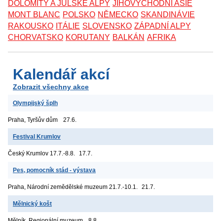
DOLOMITY A JULSKÉ ALPY
JIHOVÝCHODNÍ ASIE
MONT BLANC
POLSKO
NĚMECKO
SKANDINÁVIE
RAKOUSKO
ITÁLIE
SLOVENSKO
ZÁPADNÍ ALPY
CHORVATSKO
KORUTANY
BALKÁN
AFRIKA
Kalendář akcí
Zobrazit všechny akce
Olympijský šplh
Praha, Tyršův dům
27.6.
Festival Krumlov
Český Krumlov
17.7.-8.8.
17.7.
Pes, pomocník stád - výstava
Praha, Národní zemědělské muzeum
21.7.-10.1.
21.7.
Mělnický košt
Mělník, Regionální muzeum
8.8.