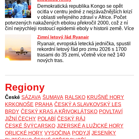
Demokratická republika Kongo se opět
ocitla v centru jedné z nejzávažnějších krizí
v oblasti veřejného zdraví v Africe. Počet
potvrzených nakažených ebolou překročil 2000, což z ní
činí nejrychleji rostoucí epidemii eboly v historii země. Více
Zimní letový řád Ryanair
Ryanair, evropská letecká jednička, spustil
rekordní letový řád pro zimu 2026 s 1700
trasami do 35 zemí, včetně více než 140
nových tras.
Regiony
České
SÁZAVA
ŠUMAVA
RALSKO
KRUŠNÉ HORY
KRKONOŠE
PRAHA
ČESKÝ A SLAVKOVSKÝ LES
BRDY
ČESKÝ KRAS A KŘIVOKLÁTSKO
POVLTAVÍ
JIŽNÍ ČECHY
POLABÍ
ČESKÝ RÁJ
ČESKÉ ŠVÝCARSKO
JIZERSKÉ A LUŽICKÉ HORY
ORLICKÉ HORY
VYSOČINA
PODYJÍ
JESENÍKY