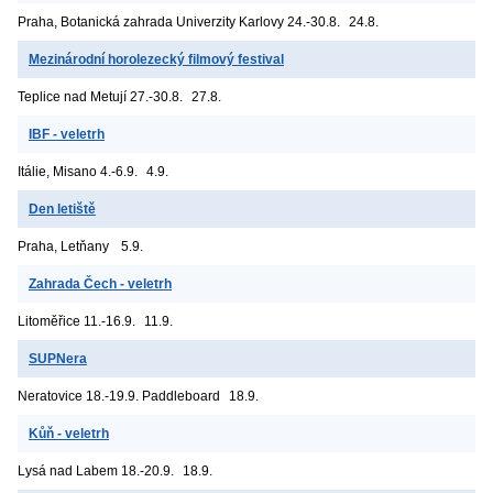
Praha, Botanická zahrada Univerzity Karlovy
24.-30.8.
24.8.
Mezinárodní horolezecký filmový festival
Teplice nad Metují
27.-30.8.
27.8.
IBF - veletrh
Itálie, Misano
4.-6.9.
4.9.
Den letiště
Praha, Letňany
5.9.
Zahrada Čech - veletrh
Litoměřice
11.-16.9.
11.9.
SUPNera
Neratovice
18.-19.9. Paddleboard
18.9.
Kůň - veletrh
Lysá nad Labem
18.-20.9.
18.9.