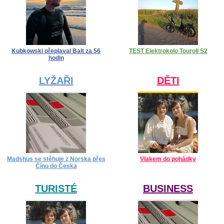
Kubkowski přeplaval Balt za 56
TEST Elektrokolo Touroll S2
hodin
LYŽAŘI
DĚTI
Madshus se stěhuje z Norska přes
Vlakem do pohádky
Čínu do Česka
TURISTÉ
BUSINESS