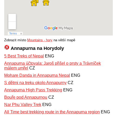
Zobrazit místo
Mountains - hory
na větší mapě
Annapurna na Horydoly
5 Best Treks of Nepal
ENG
Annapurna účtovala: Jaroš přišel o prsty a Trávníček
málem umřel
CZ
Mohare Danda in Annapurna Nepal
ENG
S dětmi na treku okolo Annapurny
CZ
Annapurna High Pass Trekking
ENG
Bouře pod Annapurnou
CZ
Nar Phu Valley Trek
ENG
All Time best trekking route in the Annapurna region
ENG