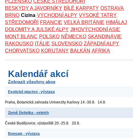
PLZEŇSKO
ČESKÉ STŘEDOHOŘÍ
BESKYDY A JAVORNÍKY
BÍLÉ KARPATY
OSTRAVA
BRNO
Cizina
VÝCHODNÍ ALPY
VYSOKÉ TATRY
STŘEDOMOŘÍ
FRANCIE
VELKÁ BRITÁNIE
HIMÁLAJ
DOLOMITY A JULSKÉ ALPY
JIHOVÝCHODNÍ ASIE
MONT BLANC
POLSKO
NĚMECKO
SKANDINÁVIE
RAKOUSKO
ITÁLIE
SLOVENSKO
ZÁPADNÍ ALPY
CHORVATSKO
KORUTANY
BALKÁN
AFRIKA
Kalendář akcí
Zobrazit všechny akce
Exotické ptactvo - výstava
Praha, Botanická zahrada Univerzity Karlovy
14.-30.8.
14.8.
Země živitelka - veletrh
České Budějovice, výstaviště
20.-25.8.
20.8.
Bonsaje - výstava