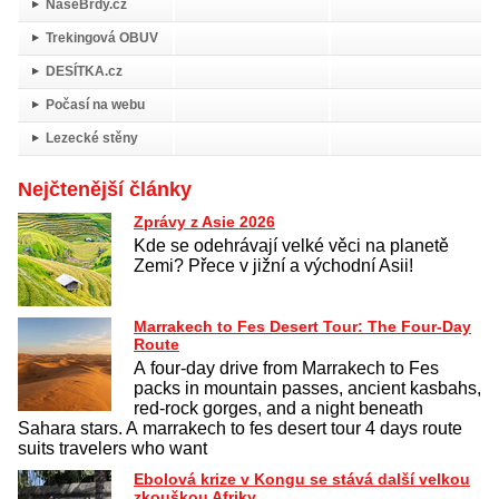
NašeBrdy.cz
Trekingová OBUV
DESÍTKA.cz
Počasí na webu
Lezecké stěny
Nejčtenější články
Zprávy z Asie 2026
Kde se odehrávají velké věci na planetě
Zemi? Přece v jižní a východní Asii!
Marrakech to Fes Desert Tour: The Four-Day
Route
A four-day drive from Marrakech to Fes
packs in mountain passes, ancient kasbahs,
red-rock gorges, and a night beneath
Sahara stars. A marrakech to fes desert tour 4 days route
suits travelers who want
Ebolová krize v Kongu se stává další velkou
zkouškou Afriky