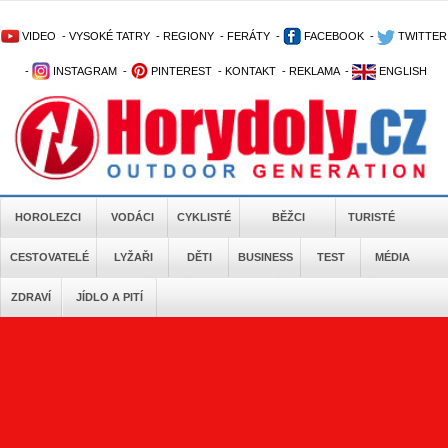
VIDEO
-
VYSOKÉ TATRY
-
REGIONY
-
FERÁTY
-
FACEBOOK
-
TWITTER
-
INSTAGRAM
-
PINTEREST
-
KONTAKT
-
REKLAMA
-
ENGLISH
HOROLEZCI
VODÁCI
CYKLISTÉ
BĚŽCI
TURISTÉ
CESTOVATELÉ
LYŽAŘI
DĚTI
BUSINESS
TEST
MÉDIA
ZDRAVÍ
JÍDLO A PITÍ