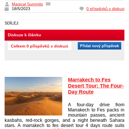
Magical Summits
18/5/2023
0 příspěvků v diskuzi
SDÍLEJ:
Diskuze k článku
Celkem 0 příspěvků v diskuzi
Přidat nový příspěvek
Marrakech to Fes
Desert Tour: The Four-
Day Route
A four-day drive from
Marrakech to Fes packs in
mountain passes, ancient
kasbahs, red-rock gorges, and a night beneath Sahara
stars. A marrakech to fes desert tour 4 days route suits