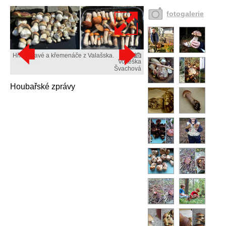
fotogalerie
Hřiby pravé a křemenáče z Valašska.
Vojtěška
Švachová
Houbařské zprávy