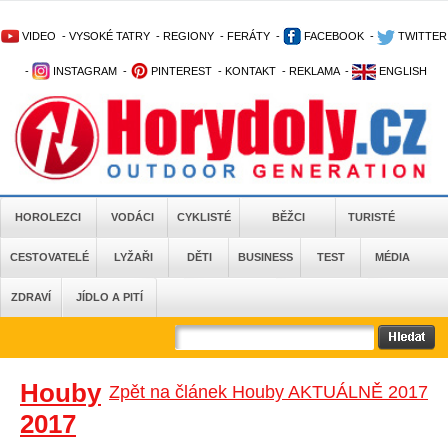
VIDEO
-
VYSOKÉ TATRY
-
REGIONY
-
FERÁTY
-
FACEBOOK
-
TWITTER
-
INSTAGRAM
-
PINTEREST
-
KONTAKT
-
REKLAMA
-
ENGLISH
HOROLEZCI
VODÁCI
CYKLISTÉ
BĚŽCI
TURISTÉ
CESTOVATELÉ
LYŽAŘI
DĚTI
BUSINESS
TEST
MÉDIA
ZDRAVÍ
JÍDLO A PITÍ
Houby
Zpět na článek Houby AKTUÁLNĚ 2017
2017