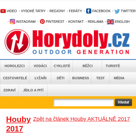
VIDEO
-
VYSOKÉ TATRY
-
REGIONY
-
FERÁTY
-
FACEBOOK
-
TWITTER
-
INSTAGRAM
-
PINTEREST
-
KONTAKT
-
REKLAMA
-
ENGLISH
HOROLEZCI
VODÁCI
CYKLISTÉ
BĚŽCI
TURISTÉ
CESTOVATELÉ
LYŽAŘI
DĚTI
BUSINESS
TEST
MÉDIA
ZDRAVÍ
JÍDLO A PITÍ
Houby
Zpět na článek Houby AKTUÁLNĚ 2017
2017