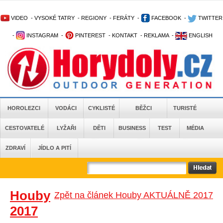
VIDEO
-
VYSOKÉ TATRY
-
REGIONY
-
FERÁTY
-
FACEBOOK
-
TWITTER
-
INSTAGRAM
-
PINTEREST
-
KONTAKT
-
REKLAMA
-
ENGLISH
HOROLEZCI
VODÁCI
CYKLISTÉ
BĚŽCI
TURISTÉ
CESTOVATELÉ
LYŽAŘI
DĚTI
BUSINESS
TEST
MÉDIA
ZDRAVÍ
JÍDLO A PITÍ
Houby
Zpět na článek Houby AKTUÁLNĚ 2017
2017