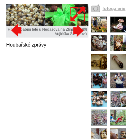
fotogalerie
Hřiby v babím létě u Nedašova na Zlínsku.
Vojtěška Švachová
Houbařské zprávy