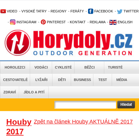
VIDEO
-
VYSOKÉ TATRY
-
REGIONY
-
FERÁTY
-
FACEBOOK
-
TWITTER
-
INSTAGRAM
-
PINTEREST
-
KONTAKT
-
REKLAMA
-
ENGLISH
HOROLEZCI
VODÁCI
CYKLISTÉ
BĚŽCI
TURISTÉ
CESTOVATELÉ
LYŽAŘI
DĚTI
BUSINESS
TEST
MÉDIA
ZDRAVÍ
JÍDLO A PITÍ
Houby
Zpět na článek Houby AKTUÁLNĚ 2017
2017