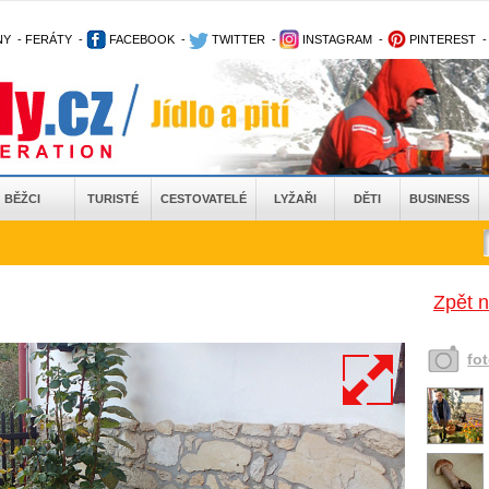
NY
-
FERÁTY
-
FACEBOOK
-
TWITTER
-
INSTAGRAM
-
PINTEREST
BĚŽCI
TURISTÉ
CESTOVATELÉ
LYŽAŘI
DĚTI
BUSINESS
Zpět 
fo