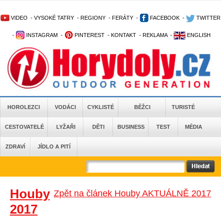
VIDEO
-
VYSOKÉ TATRY
-
REGIONY
-
FERÁTY
-
FACEBOOK
-
TWITTER
-
INSTAGRAM
-
PINTEREST
-
KONTAKT
-
REKLAMA
-
ENGLISH
HOROLEZCI
VODÁCI
CYKLISTÉ
BĚŽCI
TURISTÉ
CESTOVATELÉ
LYŽAŘI
DĚTI
BUSINESS
TEST
MÉDIA
ZDRAVÍ
JÍDLO A PITÍ
Houby
Zpět na článek Houby AKTUÁLNĚ 2017
2017