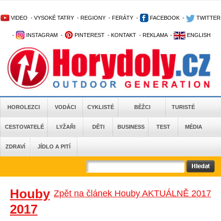
VIDEO
-
VYSOKÉ TATRY
-
REGIONY
-
FERÁTY
-
FACEBOOK
-
TWITTER
-
INSTAGRAM
-
PINTEREST
-
KONTAKT
-
REKLAMA
-
ENGLISH
HOROLEZCI
VODÁCI
CYKLISTÉ
BĚŽCI
TURISTÉ
CESTOVATELÉ
LYŽAŘI
DĚTI
BUSINESS
TEST
MÉDIA
ZDRAVÍ
JÍDLO A PITÍ
Houby
Zpět na článek Houby AKTUÁLNĚ 2017
2017