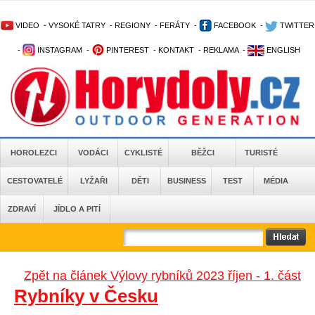
VIDEO
-
VYSOKÉ TATRY
-
REGIONY
-
FERÁTY
-
FACEBOOK
-
TWITTER
-
INSTAGRAM
-
PINTEREST
-
KONTAKT
-
REKLAMA
-
ENGLISH
HOROLEZCI
VODÁCI
CYKLISTÉ
BĚŽCI
TURISTÉ
CESTOVATELÉ
LYŽAŘI
DĚTI
BUSINESS
TEST
MÉDIA
ZDRAVÍ
JÍDLO A PITÍ
Zpět na článek Výlovy rybníků 2023 říjen - 1. část
Rybníky v Česku