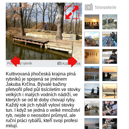
fotogalerie
Podleský rybník
Kuba Turek
Kultivovaná jihočeská krajina plná
rybníků je spojená se jménem
Jakuba Krčína. Bývalé bažiny
přetvořil před půl tisíciletím ve stovky
velkých i malých vodních nádrží, ve
kterých se od té doby chovají ryby.
Každý rok jich rybáři vyloví stovky
tun. I když se jedná o velké množství
ryb, nejde o neosobní průmysl, ale
ruční práci rybářů, kteří svoji profesi
milují.