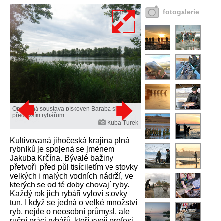
fotogalerie
Opuštěná soustava pískoven Baraba slouží
především rybářům.
Kuba Turek
Kultivovaná jihočeská krajina plná
rybníků je spojená se jménem
Jakuba Krčína. Bývalé bažiny
přetvořil před půl tisíciletím ve stovky
velkých i malých vodních nádrží, ve
kterých se od té doby chovají ryby.
Každý rok jich rybáři vyloví stovky
tun. I když se jedná o velké množství
ryb, nejde o neosobní průmysl, ale
ruční práci rybářů, kteří svoji profesi