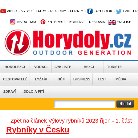
VIDEO
-
VYSOKÉ TATRY
-
REGIONY
-
FERÁTY
-
FACEBOOK
-
TWITTER
-
INSTAGRAM
-
PINTEREST
-
KONTAKT
-
REKLAMA
-
ENGLISH
HOROLEZCI
VODÁCI
CYKLISTÉ
BĚŽCI
TURISTÉ
CESTOVATELÉ
LYŽAŘI
DĚTI
BUSINESS
TEST
MÉDIA
ZDRAVÍ
JÍDLO A PITÍ
Zpět na článek Výlovy rybníků 2023 říjen - 1. část
Rybníky v Česku