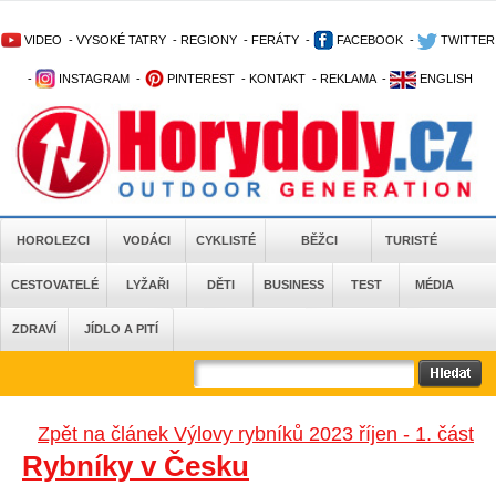
VIDEO
-
VYSOKÉ TATRY
-
REGIONY
-
FERÁTY
-
FACEBOOK
-
TWITTER
-
INSTAGRAM
-
PINTEREST
-
KONTAKT
-
REKLAMA
-
ENGLISH
HOROLEZCI
VODÁCI
CYKLISTÉ
BĚŽCI
TURISTÉ
CESTOVATELÉ
LYŽAŘI
DĚTI
BUSINESS
TEST
MÉDIA
ZDRAVÍ
JÍDLO A PITÍ
Zpět na článek Výlovy rybníků 2023 říjen - 1. část
Rybníky v Česku