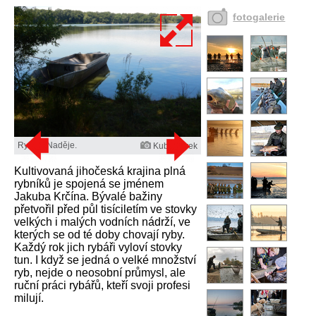
fotogalerie
Rybník Naděje.
Kuba Turek
Kultivovaná jihočeská krajina plná
rybníků je spojená se jménem
Jakuba Krčína. Bývalé bažiny
přetvořil před půl tisíciletím ve stovky
velkých i malých vodních nádrží, ve
kterých se od té doby chovají ryby.
Každý rok jich rybáři vyloví stovky
tun. I když se jedná o velké množství
ryb, nejde o neosobní průmysl, ale
ruční práci rybářů, kteří svoji profesi
milují.