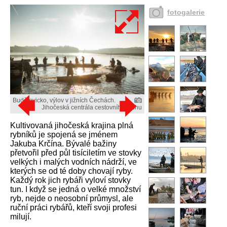
fotogalerie
Budějovicko, výlov v jižních Čechách.
Jihočeská centrála cestovního ruchu
Kultivovaná jihočeská krajina plná
rybníků je spojená se jménem
Jakuba Krčína. Bývalé bažiny
přetvořil před půl tisíciletím ve stovky
velkých i malých vodních nádrží, ve
kterých se od té doby chovají ryby.
Každý rok jich rybáři vyloví stovky
tun. I když se jedná o velké množství
ryb, nejde o neosobní průmysl, ale
ruční práci rybářů, kteří svoji profesi
milují.