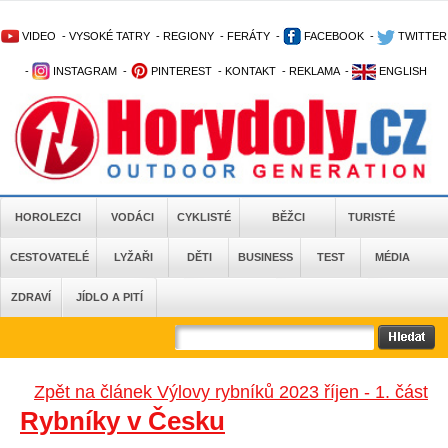
VIDEO
-
VYSOKÉ TATRY
-
REGIONY
-
FERÁTY
-
FACEBOOK
-
TWITTER
-
INSTAGRAM
-
PINTEREST
-
KONTAKT
-
REKLAMA
-
ENGLISH
HOROLEZCI
VODÁCI
CYKLISTÉ
BĚŽCI
TURISTÉ
CESTOVATELÉ
LYŽAŘI
DĚTI
BUSINESS
TEST
MÉDIA
ZDRAVÍ
JÍDLO A PITÍ
Zpět na článek Výlovy rybníků 2023 říjen - 1. část
Rybníky v Česku