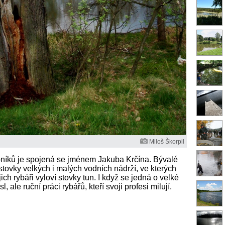
Miloš Škorpil
ybníků je spojená se jménem Jakuba Krčína. Bývalé
e stovky velkých i malých vodních nádrží, ve kterých
ich rybáři vyloví stovky tun. I když se jedná o velké
 ale ruční práci rybářů, kteří svoji profesi milují.