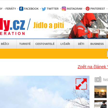
NY
-
FERÁTY
-
FACEBOOK
-
TWITTER
-
INSTAGRAM
-
PINTEREST
BĚŽCI
TURISTÉ
CESTOVATELÉ
LYŽAŘI
DĚTI
BUSINESS
Zpět na článek 
fo