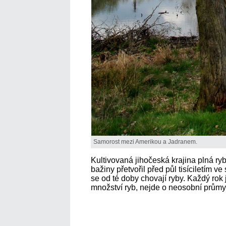
Samorost mezi Amerikou a Jadranem.
Kultivovaná jihočeská krajina plná r
bažiny přetvořil před půl tisíciletím v
se od té doby chovají ryby. Každý rok j
množství ryb, nejde o neosobní průmysl,