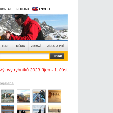
-
KONTAKT
-
REKLAMA
-
ENGLISH
TEST
MÉDIA
ZDRAVÍ
JÍDLO A PITÍ
Výlovy rybníků 2023 říjen - 1. část
togalerie