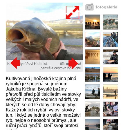
fotogalerie
Kapr z Rybářství Hluboká.
Jihočeská
centrála cestovního ruchu
Kultivovaná jihočeská krajina plná
rybníků je spojená se jménem
Jakuba Krčína. Bývalé bažiny
přetvořil před půl tisíciletím ve stovky
velkých i malých vodních nádrží, ve
kterých se od té doby chovají ryby.
Každý rok jich rybáři vyloví stovky
tun. I když se jedná o velké množství
ryb, nejde o neosobní průmysl, ale
ruční práci rybářů, kteří svoji profesi