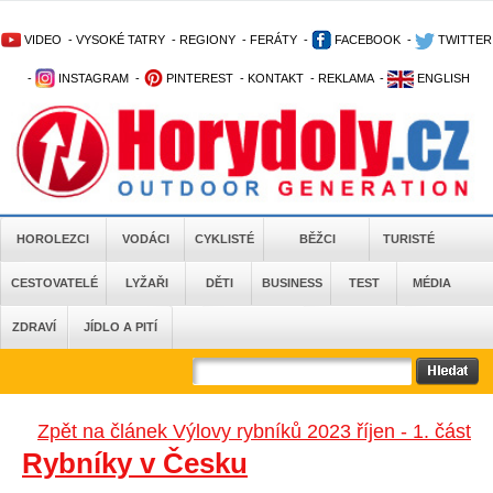
VIDEO
-
VYSOKÉ TATRY
-
REGIONY
-
FERÁTY
-
FACEBOOK
-
TWITTER
-
INSTAGRAM
-
PINTEREST
-
KONTAKT
-
REKLAMA
-
ENGLISH
HOROLEZCI
VODÁCI
CYKLISTÉ
BĚŽCI
TURISTÉ
CESTOVATELÉ
LYŽAŘI
DĚTI
BUSINESS
TEST
MÉDIA
ZDRAVÍ
JÍDLO A PITÍ
Zpět na článek Výlovy rybníků 2023 říjen - 1. část
Rybníky v Česku