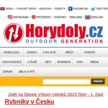
VIDEO
-
VYSOKÉ TATRY
-
REGIONY
-
FERÁTY
-
FACEBOOK
-
TWITTER
-
INSTAGRAM
-
PINTEREST
-
KONTAKT
-
REKLAMA
-
ENGLISH
HOROLEZCI
VODÁCI
CYKLISTÉ
BĚŽCI
TURISTÉ
CESTOVATELÉ
LYŽAŘI
DĚTI
BUSINESS
TEST
MÉDIA
ZDRAVÍ
JÍDLO A PITÍ
Zpět na článek Výlovy rybníků 2023 říjen - 1. část
Rybníky v Česku