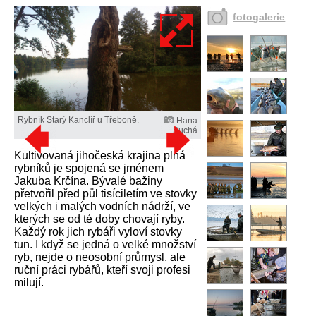
fotogalerie
Rybník Starý Kanclíř u Třeboně.
Hana
Suchá
Kultivovaná jihočeská krajina plná
rybníků je spojená se jménem
Jakuba Krčína. Bývalé bažiny
přetvořil před půl tisíciletím ve stovky
velkých i malých vodních nádrží, ve
kterých se od té doby chovají ryby.
Každý rok jich rybáři vyloví stovky
tun. I když se jedná o velké množství
ryb, nejde o neosobní průmysl, ale
ruční práci rybářů, kteří svoji profesi
milují.