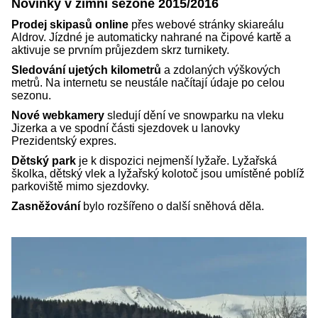
Novinky v zimní sezoně 2015/2016
Prodej skipasů online
přes webové stránky skiareálu
Aldrov. Jízdné je automaticky nahrané na čipové kartě a
aktivuje se prvním průjezdem skrz turnikety.
Sledování ujetých kilometrů
a zdolaných výškových
metrů. Na internetu se neustále načítají údaje po celou
sezonu.
Nové webkamery
sledují dění ve snowparku na vleku
Jizerka a ve spodní části sjezdovek u lanovky
Prezidentský expres.
Dětský park
je k dispozici nejmenší lyžaře. Lyžařská
školka, dětský vlek a lyžařský kolotoč jsou umístěné poblíž
parkoviště mimo sjezdovky.
Zasněžování
bylo rozšířeno o další sněhová děla.