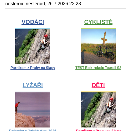
nesteroid nesteroid, 26.7.2026 23:28
VODÁCI
CYKLISTÉ
Parníkem z Prahy na Slapy
TEST Elektrokolo Touroll S2
LYŽAŘI
DĚTI
Dolomity a Julské Alpy 2026
Parníkem z Prahy na Slapy