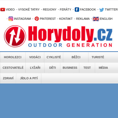
VIDEO
-
VYSOKÉ TATRY
-
REGIONY
-
FERÁTY
-
FACEBOOK
-
TWITTER
-
INSTAGRAM
-
PINTEREST
-
KONTAKT
-
REKLAMA
-
ENGLISH
HOROLEZCI
VODÁCI
CYKLISTÉ
BĚŽCI
TURISTÉ
CESTOVATELÉ
LYŽAŘI
DĚTI
BUSINESS
TEST
MÉDIA
ZDRAVÍ
JÍDLO A PITÍ