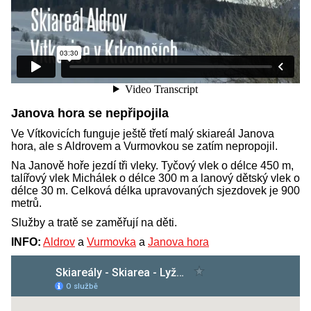
Janova hora se nepřipojila
Ve Vítkovicích funguje ještě třetí malý skiareál Janova
hora, ale s Aldrovem a Vurmovkou se zatím nepropojil.
Na Janově hoře jezdí tři vleky. Tyčový vlek o délce 450 m,
talířový vlek Michálek o délce 300 m a lanový dětský vlek o
délce 30 m. Celková délka upravovaných sjezdovek je 900
metrů.
Služby a tratě se zaměřují na děti.
INFO:
Aldrov
a
Vurmovka
a
Janova hora