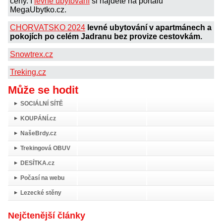
ceny. I
levné ubytování
si najdete na portálu
MegaUbytko.cz.
CHORVATSKO 2024
levné ubytování v apartmánech a
pokojích po celém Jadranu bez provize cestovkám.
Snowtrex.cz
Treking.cz
Může se hodit
SOCIÁLNÍ SÍTĚ
KOUPÁNÍ.cz
NašeBrdy.cz
Trekingová OBUV
DESÍTKA.cz
Počasí na webu
Lezecké stěny
Nejčtenější články