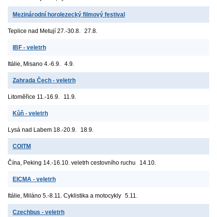
Mezinárodní horolezecký filmový festival
Teplice nad Metují
27.-30.8.
27.8.
IBF - veletrh
Itálie, Misano
4.-6.9.
4.9.
Zahrada Čech - veletrh
Litoměřice
11.-16.9.
11.9.
Kůň - veletrh
Lysá nad Labem
18.-20.9.
18.9.
COITM
Čína, Peking
14.-16.10. veletrh cestovního ruchu
14.10.
EICMA - veletrh
Itálie, Miláno
5.-8.11. Cyklistika a motocykly
5.11.
Czechbus - veletrh