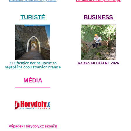
TURISTÉ
BUSINESS
Z Lužických hor na Oybin: to
Ralsko AKTUÁLNĚ 2026
nejlepší na obou stranách hranice
MÉDIA
Výpadek Horydoly.cz skončil