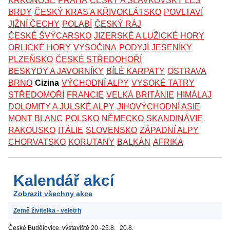
KRKONOŠE
PRAHA
ČESKÝ A SLAVKOVSKÝ LES
BRDY
ČESKÝ KRAS A KŘIVOKLÁTSKO
POVLTAVÍ
JIŽNÍ ČECHY
POLABÍ
ČESKÝ RÁJ
ČESKÉ ŠVÝCARSKO
JIZERSKÉ A LUŽICKÉ HORY
ORLICKÉ HORY
VYSOČINA
PODYJÍ
JESENÍKY
PLZEŇSKO
ČESKÉ STŘEDOHOŘÍ
BESKYDY A JAVORNÍKY
BÍLÉ KARPATY
OSTRAVA
BRNO
Cizina
VÝCHODNÍ ALPY
VYSOKÉ TATRY
STŘEDOMOŘÍ
FRANCIE
VELKÁ BRITÁNIE
HIMÁLAJ
DOLOMITY A JULSKÉ ALPY
JIHOVÝCHODNÍ ASIE
MONT BLANC
POLSKO
NĚMECKO
SKANDINÁVIE
RAKOUSKO
ITÁLIE
SLOVENSKO
ZÁPADNÍ ALPY
CHORVATSKO
KORUTANY
BALKÁN
AFRIKA
Kalendář akcí
Zobrazit všechny akce
Země živitelka - veletrh
České Budějovice, výstaviště
20.-25.8.
20.8.