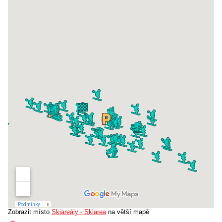
Zobrazit místo
Skiareály - Skiarea
na větší mapě