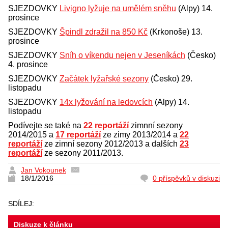
SJEZDOVKY
Livigno lyžuje na umělém sněhu
(Alpy) 14.
prosince
SJEZDOVKY
Špindl zdražil na 850 Kč
(Krkonoše) 13.
prosince
SJEZDOVKY
Sníh o víkendu nejen v Jeseníkách
(Česko)
4. prosince
SJEZDOVKY
Začátek lyžařské sezony
(Česko) 29.
listopadu
SJEZDOVKY
14x lyžování na ledovcích
(Alpy) 14.
listopadu
Podívejte se také na
22 reportáží
zimnní sezony
2014/2015 a
17 reportáží
ze zimy 2013/2014 a
22
reportáží
ze zimní sezony 2012/2013 a dalších
23
reportáží
ze sezony 2011/2013.
Jan Vokounek
18/1/2016
0 příspěvků v diskuzi
SDÍLEJ:
Diskuze k článku