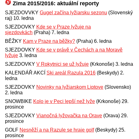
Zima 2015/2016: aktuální reporty
SJEZDOVVKY
Gugel začína lyžiarsku sezonu
(Slovenský
raj) 10. ledna
SJEZDOVKY
Kde se v Praze lyžuje na
sjezdovkách
(Praha) 7. ledna
BĚŽKY
Kam v Praze na běžky?
(Praha) 6. ledna
SJEZDOVKY
Kde se v právě v Čechách a na Moravě
lyžuje
3. ledna
SJEZDOVKY
V Rokytnici se už lyžuje
(Krkonoše) 3. ledna
KALENDÁŘ AKCÍ
Ski areál Razula 2016
(Beskydy) 2.
ledna
SJEZDOVKY
Novinky na lyžiarskom Liptove
(Slovensko)
2. ledna
SNOWBIKE
Kolo je v Peci lepší než lyže
(Krkonoše) 29.
prosince
SJEZDOVKY
Vianočná lyžovačka na Orave
(Orava) 29.
prosince
GOLF
Nesněží a na Razule se hraje golf
(Beskydy) 25.
prosince