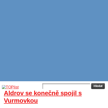
Aldrov se konečně spojil s
Vurmovkou