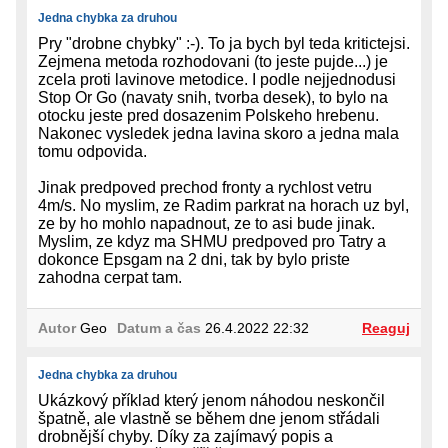
Jedna chybka za druhou
Pry "drobne chybky" :-). To ja bych byl teda kritictejsi.
Zejmena metoda rozhodovani (to jeste pujde...) je
zcela proti lavinove metodice. I podle nejjednodusi
Stop Or Go (navaty snih, tvorba desek), to bylo na
otocku jeste pred dosazenim Polskeho hrebenu.
Nakonec vysledek jedna lavina skoro a jedna mala
tomu odpovida.
Jinak predpoved prechod fronty a rychlost vetru
4m/s. No myslim, ze Radim parkrat na horach uz byl,
ze by ho mohlo napadnout, ze to asi bude jinak.
Myslim, ze kdyz ma SHMU predpoved pro Tatry a
dokonce Epsgam na 2 dni, tak by bylo priste
zahodna cerpat tam.
Autor
Geo
Datum a čas
26.4.2022 22:32
Reaguj
Jedna chybka za druhou
Ukázkový příklad který jenom náhodou neskončil
špatně, ale vlastně se během dne jenom střádali
drobnější chyby. Díky za zajímavý popis a