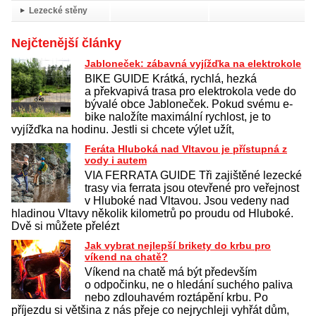
Lezecké stěny
Nejčtenější články
Jabloneček: zábavná vyjížďka na elektrokole
BIKE GUIDE Krátká, rychlá, hezká
a překvapivá trasa pro elektrokola vede do
bývalé obce Jabloneček. Pokud svému e-
bike naložíte maximální rychlost, je to
vyjížďka na hodinu. Jestli si chcete výlet užít,
Feráta Hluboká nad Vltavou je přístupná z
vody i autem
VIA FERRATA GUIDE Tři zajištěné lezecké
trasy via ferrata jsou otevřené pro veřejnost
v Hluboké nad Vltavou. Jsou vedeny nad
hladinou Vltavy několik kilometrů po proudu od Hluboké.
Dvě si můžete přelézt
Jak vybrat nejlepší brikety do krbu pro
víkend na chatě?
Víkend na chatě má být především
o odpočinku, ne o hledání suchého paliva
nebo zdlouhavém roztápění krbu. Po
příjezdu si většina z nás přeje co nejrychleji vyhřát dům,