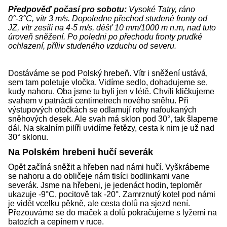
Předpověď počasí pro sobotu:
Vysoké Tatry, ráno
0°-3°C, vítr 3 m/s. Dopoledne přechod studené fronty od
JZ, vítr zesílí na 4-5 m/s, déšť 10 mm/1000 m n.m, nad tuto
úroveň sněžení. Po poledni po přechodu fronty prudké
ochlazení, příliv studeného vzduchu od severu.
Dostáváme se pod Polský hrebeň. Vítr i sněžení ustává,
sem tam poletuje vločka. Vidíme sedlo, dohadujeme se,
kudy nahoru. Oba jsme tu byli jen v létě. Chvíli kličkujeme
svahem v patnácti centimetrech nového sněhu. Při
výstupových otočkách se odlamují rohy nafoukaných
sněhových desek. Ale svah má sklon pod 30°, tak šlapeme
dál. Na skalním pilíři uvidíme řetězy, cesta k nim je už nad
30° sklonu.
Na Polském hrebeni hučí severák
Opět začíná sněžit a hřeben nad námi hučí. Vyškrábeme
se nahoru a do obličeje nám tisíci bodlinkami vane
severák. Jsme na hřebeni, je jedenáct hodin, teploměr
ukazuje -9°C, pocitově tak -20°. Zamrznutý kotel pod námi
je vidět vcelku pěkně, ale cesta dolů na sjezd není.
Přezouváme se do maček a dolů pokračujeme s lyžemi na
batozích a cepínem v ruce.