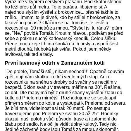
Vyrážíme v kyprém čerstvém prašanu. Pod skalní stěnou
ho leží přes půl metru. To je paráda, libujeme si. A
najednou slyším výstřel z brokovnice... přesně takhle to
znělo. Hmmm, to je divné, kdo by střílel z brokovnice, za
takového počasí? Otáčím se na Tomáše, je ještě u
rozcestníku, 10 metrů za mnou. "Slyšel jsi tu ránu?" ptám
se. "Ne," povídá Tomáš. Kroutím hlavou, podívám se před
sebe a polknu suchý karlovarský knedlík. Celou šišku.
Přede mnou zeje trhlina široká na tři prsty a aspoň šest
metrů dlouhá, hluboká jak sviňa. Pokud jsem někdy
levitoval, tak teď a tady.
První lavinový odtrh v Zamrznutém kotli
"Do prdele, Tomáši stůj, nikam nechoď!!" Opatrně couvám
zpět, objímám skalku, co trčí vedle mých stop. Ani u
rozcestníku na sněhu s drobky od svačiny se necítím v
bezpečí. Sklon svahu v traverzu měříme na 30°. Řešíme,
co dál. Dle mapy má být z druhé strany vyústění žlabu do
kotle od Prielomu mírnější. Rozhodujeme se sestoupit
přímým směrem do kotle a vystoupat k Prielomu od severu.
Je bílá tma, viditelnost asi tak 20 metrů. Po sestupu
traverzujeme pod Prielom ve svahu 20 až 25°. Hodinky
ukazují naši polohu vůči původní trase a i zalomení do
žlabu pod sedlo. Na oči je vidět úplný kulový. Tedy nic.
Jediné záchytné body jsou Tomáš za mnou, sklonoměr,