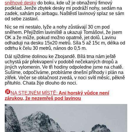
sněhové desky
do boku, kde už je obnažený firnový
podklad. Jenže zbytek desky mi podráží nohy, sedám na
zadek, sahám po airbagu. Naštěstí lavinový splaz se sám
od sebe zastaví.
Nic se mi nestalo, lyže a nohy zůstávají 30 cm pod
sněhem. Přejíždím laviniště a ukazuji Tomášovi, že jsem
OK a že může, pokud možno opatrně, jet dolů. Lavinu
odhaduji na desku 15x20 metrů. Síla 5 až 15c m, délka od
odtrhu k čelu 30 metrů, nános do 0,5 m.
Dál sjíždíme dolinou ke Zbojandě. Bílá tma nám ještě
uchystá pár překvapení v podobě nečekaných dropů a
jiných vylomenin. Ve tři hodiny odpoledne jsme na chatě.
Sušíme, odpočíváme, probíráme dnešní příhody i plán na
zítřek. Večer se oblačnost zvedá, v noci svítí měsíc, pěkně
přituhlo. Chata žije dlouho do noci.
NA STEJNÉM MÍSTĚ:
Ani horský vůdce není
zárukou, že nezemřeš pod lavinou