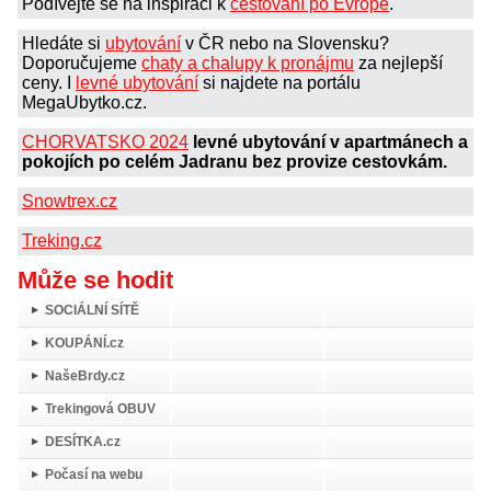
Podívejte se na inspiraci k
cestování po Evropě
.
Hledáte si
ubytování
v ČR nebo na Slovensku?
Doporučujeme
chaty a chalupy k pronájmu
za nejlepší
ceny. I
levné ubytování
si najdete na portálu
MegaUbytko.cz.
CHORVATSKO 2024
levné ubytování v apartmánech a
pokojích po celém Jadranu bez provize cestovkám.
Snowtrex.cz
Treking.cz
Může se hodit
SOCIÁLNÍ SÍTĚ
KOUPÁNÍ.cz
NašeBrdy.cz
Trekingová OBUV
DESÍTKA.cz
Počasí na webu