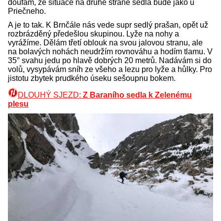
doufám, že situace na druhé straně sedla bude jako u
Priečneho.
A je to tak. K Brnčále nás vede supr sedlý prašan, opět už
rozbrázděný předešlou skupinou. Lyže na nohy a
vyrážíme. Dělám třetí oblouk na svou jalovou stranu, ale
na bolavých nohách neudržím rovnováhu a hodím tlamu. V
35° svahu jedu po hlavě dobrých 20 metrů. Nadávám si do
volů, vysypávám sníh ze všeho a lezu pro lyže a hůlky. Pro
jistotu zbytek prudkého úseku sešoupnu bokem.
DLOUHÝ SJEZD:
Z Baraního sedla k Zelenému
plesu