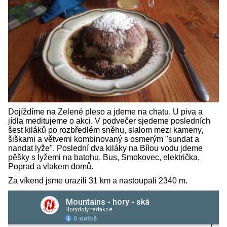
Dojíždíme na Zelené pleso a jdeme na chatu. U piva a
jídla meditujeme o akci. V podvečer sjedeme posledních
šest kiláků po rozbředlém sněhu, slalom mezi kameny,
šiškami a větvemi kombinovaný s osmerým "sundat a
nandat lyže". Poslední dva kiláky na Bílou vodu jdeme
pěšky s lyžemi na batohu. Bus, Smokovec, električka,
Poprad a vlakem domů.
Za víkend jsme urazili 31 km a nastoupali 2340 m.