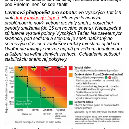
pod Prielom, není se kde ztratit.
Lavinová předpověď pro sobotu:
Vo Vysokých Tatrách
platí
druhý lavínový stupeň
. Hlavným lavínovým
problémom je nový, vetrom previaty sneh z poslednej
periódy sneženia (do 15 cm nového snehu). Nebezpečné
sú hlavne vysoké polohy Vysokých Tatier. Na záveterných
svahoch, pod sedlami a stenami je sneh nafúkaný do
snehových dosiek a vankúšov hrúbky miestami aj 50 cm.
Uvoľnenie lavíny je možné najmä pri veľkom dodatočnom
zaťažení na veľmi strmých svahoch. Ochladenie spôsobí
stabilizáciu snehovej pokrývky.