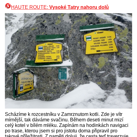
HAUTE ROUTE:
Vysoké Tatry nahoru dolů
Scházíme k rozcestníku v Zamrznutom kotli. Zde je vítr
mírnější, tak dáváme svačinu. Během deseti minut mizí
celý kotel v bílém mléku. Zapínám na hodinkách navigaci
po trase, kterou jsem si pro jistotu doma připravil pro
takové příležitosti. Z paměti doluji, že cesta teď traverzuje