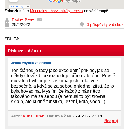
Zobrazit místo
Mountains - hory - skály - rocks
na větší mapě
Radim Brom
25/4/2022
3 příspěvky v diskuzi
SDÍLEJ:
Diskuze k článku
Jedna chybka za druhou
Ten článek je tady jako excelentní příklad, jak se
někdy člověk blbě rozhoduje přímo v terénu. Prostě
mu v tu chvíli přijde, že koná ještě relativně
bezpečně, a když se za sebou ohlédne, zjistí, že to
byla hovadina. Myslím, že každý z nás něco
takového má za sebou (a nemusí to být zrovna
skialp, ale klidně turistika, lezení, kola, voda...).
Autor
Kuba Turek
Datum a čas
26.4.2022 23:14
Reaguj