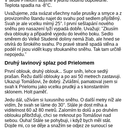
V sedle Prielom stojíme v jednu hodinu odpoledne.
Teplota spadla na -8°C.
Uvažujeme, zda svázat všechny naše prusíky a smyce a z
provizorního štandu najet do svahu pod sedlem přijištěný.
Svah je ale vcelku mírný 25°. I první sešlapání nového
sněhu pro nasazení lyží vypadá dobře. Uvažuji: "Zkusím
dva oblouky a případně vyjedu do levého boku. Sedlo
směrem do Velké Studené doliny nemá žlab, ale hned se
otvírá do širokého svahu. Po pravé straně spadá stěna a
podél ní jsou vidět kupy sfoukaného sněhu. Tak tam určitě
nepojedu."
Druhý lavinový splaz pod Prielomem
První oblouk, druhý oblouk... Supr sníh, lehce sedlý
prašan. Řežu další oblouky a po asi 50 metrech zastavuji.
Ukazuji Tomášovi, že dobrý. Zvláštní, pamatoval jsem si
svah k Prielomu jako vcelku prudký a s konstantním
sklonem. Holt paměť.
Jedu dál, užívám si luxusního sněhu. O další metry níž ale
vidím, že svah se láme do 30°. Stále je dost mlha a
viditelnost 60 až 80 metrů. Zalomím to dolů a po druhém
oblouku přibržďuji, chci se mrknout po Tomášovi nad
sebou. Ouha! Stále se pohybuji, i když bych měl stát.
Dojde mi, co se děje a snažím se odjez ze sunoucí se