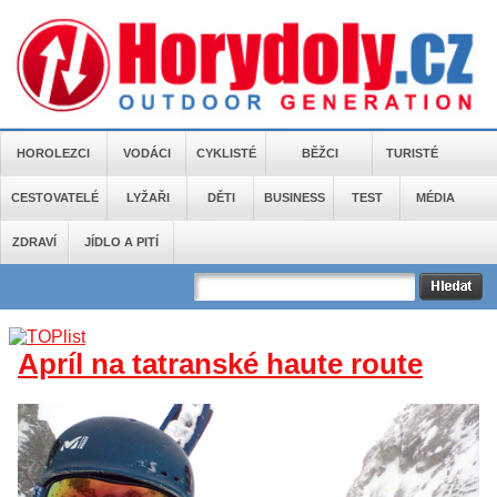
HOROLEZCI
VODÁCI
CYKLISTÉ
BĚŽCI
TURISTÉ
CESTOVATELÉ
LYŽAŘI
DĚTI
BUSINESS
TEST
MÉDIA
ZDRAVÍ
JÍDLO A PITÍ
Apríl na tatranské haute route