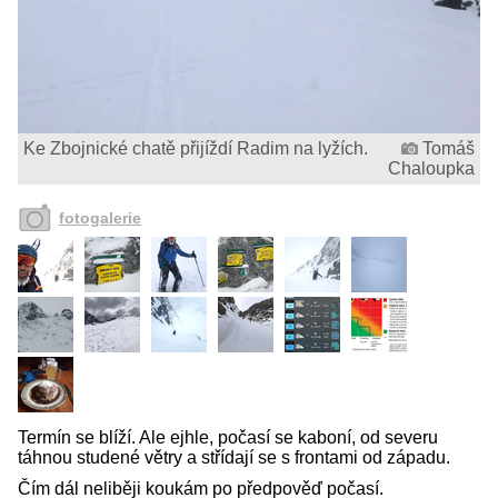
Ke Zbojnické chatě přijíždí Radim na lyžích.
Tomáš
Chaloupka
fotogalerie
Termín se blíží. Ale ejhle, počasí se kaboní, od severu
táhnou studené větry a střídají se s frontami od západu.
Čím dál neliběji koukám po předpověď počasí.