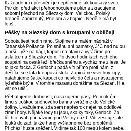
Každodenní upřesnění je nepříjemné jak kousavý svetr.
Pár dní před akcí přehodnocujeme plán a zkracujeme
sobotní přechod na Sliezsky dom, Velickou, Polský
hrebeň, Zamrznutý, Prielom a Zbojnici. Neděle má být
lepší.
Pěšky na Slezský dom s kroupami v obličeji
Sobota šest hodin ráno. Stojíme na malém nádraží v
Tatranské Poliance. Po sněhu ani památky, 3°C nad nulou
a prší. Lyže na bágl, kapuci na hlavu a vyrážíme po
asfaltce na Sliezsky dom. Po dvou hodinkách rychlého
soupání na cestě leží břečka sněhu a vycházíme z lesa. Je
to jako facka. Z Gerlachu padá vítr přímo proti nám, z
deštíku se stala kroupová slota. Zapínáme všechny zipy,
natahujeme šátky, kapuci co nejvíc do čela a nasazujeme
lyžařské brýle. V tomhle marastu dorážíme na Slezan. Hle,
vítr se utiší.
Přebalujeme drobnosti, nasazujeme pásy. Po mokrém
firnu s troškou sněhového bahna vyrážíme do Velické
doliny. Uvažujeme, zda sem napřesrok nejet na oddílové
zimní hory. Nějaké ledy tu jsou, skalky taky, Gerlach. Za
těchto úvah přicházíme pod Večný dážď. Vítr zesiluje, ale
fouká do zad, takže hang vyšlápneme bez problémů.
Přichází husté sněžení. Vidíme tak 100 metrů kolem sebe.