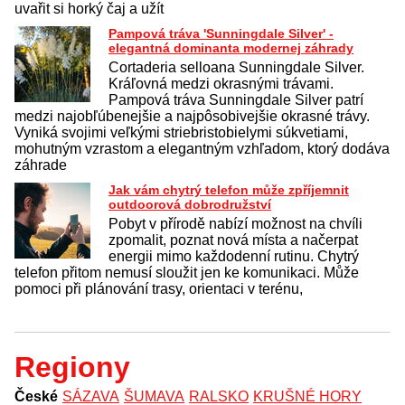
uvařit si horký čaj a užít
Pampová tráva 'Sunningdale Silver' -
elegantná dominanta modernej záhrady
Cortaderia selloana Sunningdale Silver.
Kráľovná medzi okrasnými trávami.
Pampová tráva Sunningdale Silver patrí
medzi najobľúbenejšie a najpôsobivejšie okrasné trávy.
Vyniká svojimi veľkými striebristobielymi súkvetiami,
mohutným vzrastom a elegantným vzhľadom, ktorý dodáva
záhrade
Jak vám chytrý telefon může zpříjemnit
outdoorová dobrodružství
Pobyt v přírodě nabízí možnost na chvíli
zpomalit, poznat nová místa a načerpat
energii mimo každodenní rutinu. Chytrý
telefon přitom nemusí sloužit jen ke komunikaci. Může
pomoci při plánování trasy, orientaci v terénu,
Regiony
České
SÁZAVA
ŠUMAVA
RALSKO
KRUŠNÉ HORY