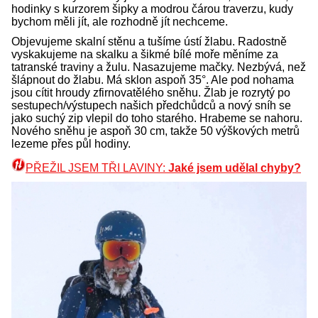
hodinky s kurzorem šipky a modrou čárou traverzu, kudy
bychom měli jít, ale rozhodně jít nechceme.
Objevujeme skalní stěnu a tušíme ústí žlabu. Radostně
vyskakujeme na skalku a šikmé bílé moře měníme za
tatranské traviny a žulu. Nasazujeme mačky. Nezbývá, než
šlápnout do žlabu. Má sklon aspoň 35°. Ale pod nohama
jsou cítit hroudy zfirnovatělého sněhu. Žlab je rozrytý po
sestupech/výstupech našich předchůdců a nový sníh se
jako suchý zip vlepil do toho starého. Hrabeme se nahoru.
Nového sněhu je aspoň 30 cm, takže 50 výškových metrů
lezeme přes půl hodiny.
PŘEŽIL JSEM TŘI LAVINY:
Jaké jsem udělal chyby?