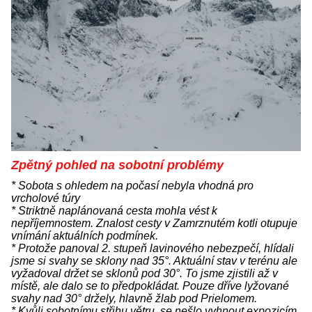
Zpětný pohled na sobotní problémy
* Sobota s ohledem na počasí nebyla vhodná pro
vrcholové túry
* Striktně naplánovaná cesta mohla vést k
nepříjemnostem. Znalost cesty v Zamrznutém kotli otupuje
vnímání aktuálních podmínek.
* Protože panoval 2. stupeň lavinového nebezpečí, hlídali
jsme si svahy se sklony nad 35°. Aktuální stav v terénu ale
vyžadoval držet se sklonů pod 30°. To jsme zjistili až v
místě, ale dalo se to předpokládat. Pouze dříve lyžované
svahy nad 30° držely, hlavně žlab pod Prielomem.
* Kvůli sobotnímu střihu větru, se nešlo vyhnout expozicím,