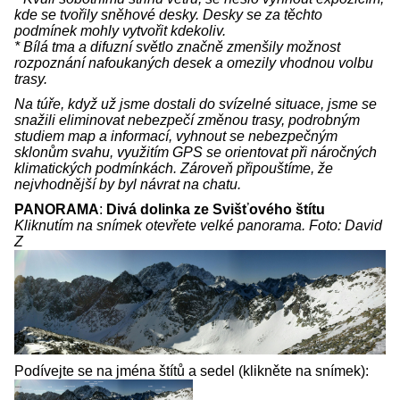
kde se tvořily sněhové desky. Desky se za těchto
podmínek mohly vytvořit kdekoliv.
* Bílá tma a difuzní světlo značně zmenšily možnost
rozpoznání nafoukaných desek a omezily vhodnou volbu
trasy.
Na túře, když už jsme dostali do svízelné situace, jsme se
snažili eliminovat nebezpečí změnou trasy, podrobným
studiem map a informací, vyhnout se nebezpečným
sklonům svahu, využitím GPS se orientovat při náročných
klimatických podmínkách. Zároveň připouštíme, že
nejvhodnější by byl návrat na chatu.
PANORAMA
:
Divá dolinka ze Svišťového štítu
Kliknutím na snímek otevřete velké panorama. Foto: David
Z
Podívejte se na jména štítů a sedel (klikněte na snímek):