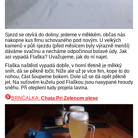
Sjezd se otvírá do doliny, jedeme v měkkém, občas nás
nakopne kus firnu schovaného pod novým. U velkých
kamenů v půli sjezdu (před měsícem byly výrazně menší)
dáváme svačinu a necháme odpočinout bolavé údy. Jak
asi vypadá Flaška? Uvažujeme, jak do ní najet.
Flaška naštěstí vypadá dobře, v horní třetině je měkký
sníh, dá se pěkně točit. Níže ale už je více firn, kope to do
nohou, část šoupeme bokem. Dole už se dá opět pěkně
jet. Na suťovém kuželu pod Flaškou jsou nasypané hroudy
sněhu. Při oteplení tudy projela lavina.
BRNČALKA:
Chata Pri Zelenom plese