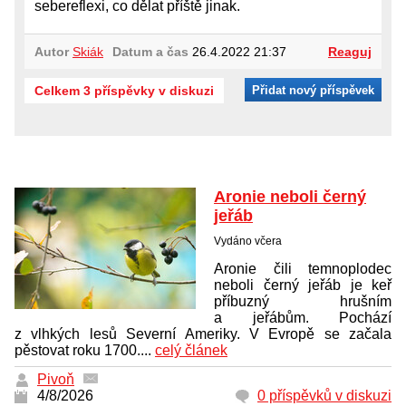
sebereflexi, co dělat příště jinak.
Autor
Skiák
Datum a čas
26.4.2022 21:37
Reaguj
Celkem 3 příspěvky v diskuzi
Přidat nový příspěvek
Aronie neboli černý
jeřáb
Vydáno včera
Aronie čili temnoplodec
neboli černý jeřáb je keř
příbuzný hrušním
a jeřábům. Pochází
z vlhkých lesů Severní Ameriky. V Evropě se začala
pěstovat roku 1700....
celý článek
Pivoň
4/8/2026
0 příspěvků v diskuzi