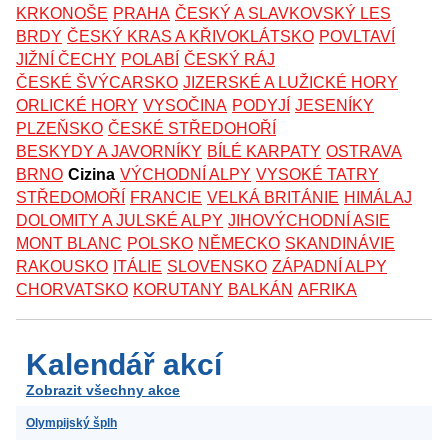
KRKONOŠE
PRAHA
ČESKÝ A SLAVKOVSKÝ LES
BRDY
ČESKÝ KRAS A KŘIVOKLÁTSKO
POVLTAVÍ
JIŽNÍ ČECHY
POLABÍ
ČESKÝ RÁJ
ČESKÉ ŠVÝCARSKO
JIZERSKÉ A LUŽICKÉ HORY
ORLICKÉ HORY
VYSOČINA
PODYJÍ
JESENÍKY
PLZEŇSKO
ČESKÉ STŘEDOHOŘÍ
BESKYDY A JAVORNÍKY
BÍLÉ KARPATY
OSTRAVA
BRNO
Cizina
VÝCHODNÍ ALPY
VYSOKÉ TATRY
STŘEDOMOŘÍ
FRANCIE
VELKÁ BRITÁNIE
HIMÁLAJ
DOLOMITY A JULSKÉ ALPY
JIHOVÝCHODNÍ ASIE
MONT BLANC
POLSKO
NĚMECKO
SKANDINÁVIE
RAKOUSKO
ITÁLIE
SLOVENSKO
ZÁPADNÍ ALPY
CHORVATSKO
KORUTANY
BALKÁN
AFRIKA
Kalendář akcí
Zobrazit všechny akce
Olympijský šplh