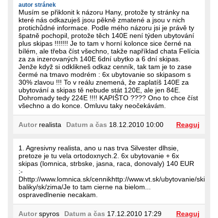
autor stránek
Musím se přiklonit k názoru Hany, protože ty stránky na
které nás odkazuješ jsou pěkně zmatené a jsou v nich
protichůdné informace. Podle mého názoru jsi je právě ty
špatně pochopil, protože těch 140E není týden ubytování
plus skipas !!!!!!! Je to tam v horní kolonce sice černé na
bílém, ale třeba číst všechno, takže například chata Felícia
za za inzerovaných 140E 6dní ubytko a 6 dní skipas.
Jenže když si odklikneš odkaz cenník, tak tam je to zase
čermé na tmavo modrém : 6x ubytovanie so skipasom s
30% zlavou !!! To v reálu znemená, že zaplatíš 140E za
ubytování a skipas tě nebude stát 120E, ale jen 84E.
Dohromady tedy 224E !!!! KAPIŠTO ???? Ono to chce číst
všechno a do konce. Omluvu taky neočekávám.
Autor
realista
Datum a čas
18.12.2010 10:00
Reaguj
1. Agresivny realista, ano u nas trva Silvester dlhsie,
pretoze je tu vela ortodoxnych.2. 6x ubytovanie + 6x
skipas (lomnica, strbske, jasna, raca, donovaly) 140 EUR
:-
Dhttp://www.lomnica.sk/cennikhttp://www.vt.sk/ubytovanie/ski-
baliky/sk/zima/Je to tam cierne na bielom...
ospravedlnenie necakam.
Autor
spyros
Datum a čas
17.12.2010 17:29
Reaguj