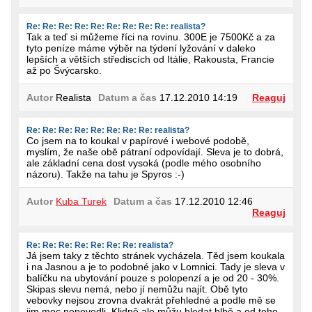
Re: Re: Re: Re: Re: Re: Re: Re: Re: realista?
Tak a teď si můžeme říci na rovinu. 300E je 7500Kč a za
tyto peníze máme výběr na týdení lyžování v daleko
lepších a větších střediscích od Itálie, Rakousta, Francie
až po Švýcarsko.
Autor
Realista
Datum a čas
17.12.2010 14:19
Reaguj
Re: Re: Re: Re: Re: Re: Re: Re: realista?
Co jsem na to koukal v papírové i webové podobě,
myslím, že naše obě pátraní odpovídají. Sleva je to dobrá,
ale základní cena dost vysoká (podle mého osobního
názoru). Takže na tahu je Spyros :-)
Autor
Kuba Turek
Datum a čas
17.12.2010 12:46
Reaguj
Re: Re: Re: Re: Re: Re: Re: realista?
Já jsem taky z těchto stránek vycházela. Těd jsem koukala
i na Jasnou a je to podobné jako v Lomnici. Tady je sleva v
balíčku na ubytování pouze s polopenzí a je od 20 - 30%.
Skipas slevu nemá, nebo jí nemůžu najít. Obě tyto
vebovky nejsou zrovna dvakrát přehledné a podle mě se
jim moc nepovedli. Klidně ale můžu hledat blbě a od toho