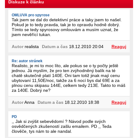
Diskuze k článku
OMLUVA pro spyrose
Tak jsem se dal do detektivní práce a taky jsem to našel.
Pokud je to tedy pravda, tak je to opravdu hodně dobrý.
Tímto se tedy spyrosovy omlouvám a musím uznat, že
jsem nevěřící tukan.
Autor
realista
Datum a čas
18.12.2010 20:04
Reaguj
Re: autor stránek
Realisto, je mi to moc líto, ale pokus se o ty počty ještě
jednou. Já myslím, že pro ten zvýhodněný balík na té
chatě skutečně platí 140E. Oni tam totiž jinak mají cenu
ubytovaní 11,50E/noc, takže za 6 nocí bys dal 69E a za
plnou cenu skipasu 144E, celkem tedy 213E. Takto to máš
za 140E. Dobrý ne?
Autor
Anna
Datum a čas
18.12.2010 18:38
Reaguj
PD
,, Jak si zvýšit sebevědomí ? Návod podle svých
osvědčených zkušeností zašlu emailem. PD ,, Teda
člověče, tys nám to ale nandal.