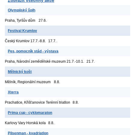
Zobrazit všechny akce
Olympijský šplh
Praha, Tyršův dům
27.6.
Festival Krumlov
Český Krumlov
17.7.-8.8.
17.7.
Pes, pomocník stád - výstava
Praha, Národní zemědělské muzeum
21.7.-10.1.
21.7.
Mělnický košt
Mělník, Regionální muzeum
8.8.
Xterra
Prachatice, Křišťanovice
Terénní triatlon
8.8.
Prima cup - cyklomaraton
Karlovy Vary
Horská kola
8.8.
Pilsenman - kvadriatlon