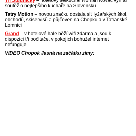
Tri Studničky
– hotelový šéfkuchař Roman Kováč vyhrál
soutěž o nejlepšího kuchaře na Slovensku
Tatry Motion
– novou značku dostala síť lyžařských škol,
obchodů, skiservisů a půjčoven na Chopku a v Tatranské
Lomnici
Grand
– v hotelové hale běží wifi zdarma a jsou k
dispozici tři počítače, v pokojích bohužel internet
nefunguje
VIDEO Chopok Jasná na začátku zimy: