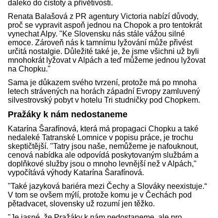
daleko do čistoty a přívětivosti.
Renata Balašová z PR agentury Victoria nabízí důvody,
proč se vypravit aspoň jednou na Chopok a pro tentokrát
vynechat Alpy. "Ke Slovensku nás stále vážou silné
emoce. Zároveň nás k tamnímu lyžování může přivést
určitá nostalgie. Důležité také je, že jsme všichni už byli
mnohokrát lyžovat v Alpách a teď můžeme jednou lyžovat
na Chopku."
Sama je důkazem svého tvrzení, protože má po mnoha
letech strávených na horách západní Evropy zamluvený
silvestrovský pobyt v hotelu Tri studničky pod Chopkem.
Pražáky k nám nedostaneme
Katarína Šarafínová, která má propagaci Chopku a také
nedaleké Tatranské Lomnice v popisu práce, je trochu
skeptičtější. "Tatry jsou naše, nemůžeme je nafouknout,
cenová nabídka ale odpovídá poskytovaným službám a
doplňkové služby jsou o mnoho levnější než v Alpách,"
vypočítává výhody Katarína Šarafínová.
"Také jazyková bariéra mezi Čechy a Slováky neexistuje.“
V tom se ovšem mýlí, protože komu je v Čechách pod
pětadvacet, slovensky už rozumí jen těžko.
"Je jasné, že Pražáky k nám nedostaneme, ale pro