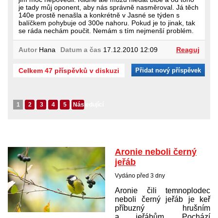
je tady můj oponent, aby nás správně nasměroval. Já těch
140e prostě nenašla a konkrétně v Jasné se týden s
balíčkem pohybuje od 300e nahoru. Pokud je to jinak, tak
se ráda nechám poučit. Nemám s tím nejmenší problém.
Autor
Hana
Datum a čas
17.12.2010 12:09
Reaguj
Celkem 47 příspěvků v diskuzi
Přidat nový příspěvek
1
2
3
4
5
Následující
Aronie neboli černý
jeřáb
Vydáno před 3 dny
Aronie čili temnoplodec
neboli černý jeřáb je keř
příbuzný hrušním
a jeřábům. Pochází