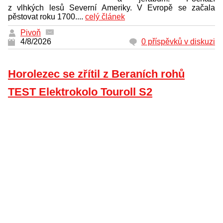
z vlhkých lesů Severní Ameriky. V Evropě se začala
pěstovat roku 1700....
celý článek
Pivoň
4/8/2026
0 příspěvků v diskuzi
Horolezec se zřítil z Beraních rohů
TEST Elektrokolo Touroll S2