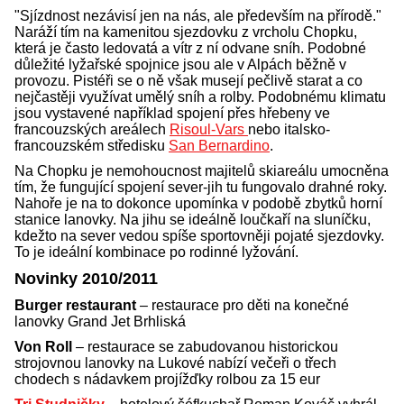
"Sjízdnost nezávisí jen na nás, ale především na přírodě."
Naráží tím na kamenitou sjezdovku z vrcholu Chopku,
která je často ledovatá a vítr z ní odvane sníh. Podobné
důležité lyžařské spojnice jsou ale v Alpách běžně v
provozu. Pistéři se o ně však musejí pečlivě starat a co
nejčastěji využívat umělý sníh a rolby. Podobnému klimatu
jsou vystavené například spojení přes hřebeny ve
francouzských areálech
Risoul-Vars
nebo italsko-
francouzském středisku
San Bernardino
.
Na Chopku je nemohoucnost majitelů skiareálu umocněna
tím, že fungující spojení sever-jih tu fungovalo drahné roky.
Nahoře je na to dokonce upomínka v podobě zbytků horní
stanice lanovky. Na jihu se ideálně loučkaří na sluníčku,
kdežto na sever vedou spíše sportovněji pojaté sjezdovky.
To je ideální kombinace po rodinné lyžování.
Novinky 2010/2011
Burger restaurant
– restaurace pro děti na konečné
lanovky Grand Jet Brhliská
Von Roll
– restaurace se zabudovanou historickou
strojovnou lanovky na Lukové nabízí večeři o třech
chodech s nádavkem projížďky rolbou za 15 eur