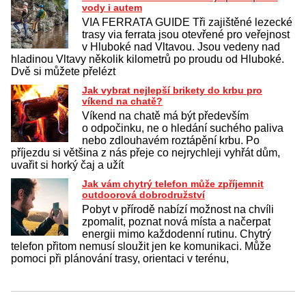
vody i autem
VIA FERRATA GUIDE Tři zajištěné lezecké
trasy via ferrata jsou otevřené pro veřejnost
v Hluboké nad Vltavou. Jsou vedeny nad
hladinou Vltavy několik kilometrů po proudu od Hluboké.
Dvě si můžete přelézt
Jak vybrat nejlepší brikety do krbu pro
víkend na chatě?
Víkend na chatě má být především
o odpočinku, ne o hledání suchého paliva
nebo zdlouhavém roztápění krbu. Po
příjezdu si většina z nás přeje co nejrychleji vyhřát dům,
uvařit si horký čaj a užít
Jak vám chytrý telefon může zpříjemnit
outdoorová dobrodružství
Pobyt v přírodě nabízí možnost na chvíli
zpomalit, poznat nová místa a načerpat
energii mimo každodenní rutinu. Chytrý
telefon přitom nemusí sloužit jen ke komunikaci. Může
pomoci při plánování trasy, orientaci v terénu,