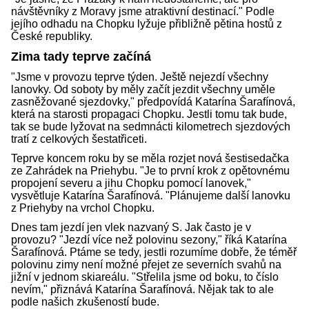
návštěvníky z Moravy jsme atraktivní destinací." Podle
jejího odhadu na Chopku lyžuje přibližně pětina hostů z
České republiky.
Zima tady teprve začíná
"Jsme v provozu teprve týden. Ještě nejezdí všechny
lanovky. Od soboty by měly začít jezdit všechny uměle
zasněžované sjezdovky," předpovídá Katarína Šarafínová,
která na starosti propagaci Chopku. Jestli tomu tak bude,
tak se bude lyžovat na sedmnácti kilometrech sjezdových
tratí z celkových šestatřiceti.
Teprve koncem roku by se měla rozjet nová šestisedačka
ze Zahrádek na Priehybu. "Je to první krok z opětovnému
propojení severu a jihu Chopku pomocí lanovek,"
vysvětluje Katarína Šarafínová. "Plánujeme další lanovku
z Priehyby na vrchol Chopku.
Dnes tam jezdí jen vlek nazvaný S. Jak často je v
provozu? "Jezdí více než polovinu sezony," říká Katarína
Šarafínová. Ptáme se tedy, jestli rozumíme dobře, že téměř
polovinu zimy není možné přejet ze severních svahů na
jižní v jednom skiareálu. "Střelila jsme od boku, to číslo
nevím," přiznává Katarína Šarafínová. Nějak tak to ale
podle našich zkušeností bude.