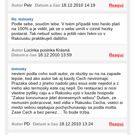
Autor
Petr
Datum a čas
18.12.2010 14:19
Reaguj
Re: temosky
Podle sebe, soudím tebe. V tvém případě toto heslo platí
na 100% a je vidět, jak se o sebe umíš v cizině hezky
postarat. Tak nebuď sobec a ještě nám řekni co v
Rakousku praktikuješ dalšího.
Autor
Lucinka pusinka Krásná
Datum a čas
18.12.2010 13:59
Reaguj
temosky
neviem podla coho sudi autor, ze sluzby su na na zapade
lepsie, ked ako autor tak aj kazdy Cech nevinimajic
Prazaka obed z jineho nadobi jako esus este nejedol a z
ineho ako termosky este caj nepil. Do restauraci si nosi
vlastne pytliky caju a v Rakusku vysi v kazde hospode
"Zakaz konzumace jidel donesenych sebou" Dufam, ze
nemusim pokracovat, ked vidia v Rakusku Cecha, vsetci si
medzi sebou sepkajua pochychunavaju sa podla motta.
Zase Cech a bez penez.... To bude trzba.
Autor
PD
Datum a čas
18.12.2010 13:24
Reaguj