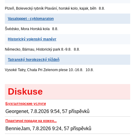
Plzeň, Bolevecký rybník
Plavání, horské kolo, kajak, běh
8.8.
Vasaloppet - cyklomaraton
Švédsko, Mora
Horská kola
8.8.
Historický vojenský manévr
Německo, Bärnau, Historický park
8.-9.8.
8.8.
Tatranský horolezecký týždeň
Vysoké Tatry, Chata Pri Zelenom plese
10.-16.8.
10.8.
Diskuse
Бухгалтерские услуги
Georgenet, 7.8.2026 9:54, 57 příspěvků
Практичні поради на кожен...
BennieJam, 7.8.2026 9:24, 57 příspěvků