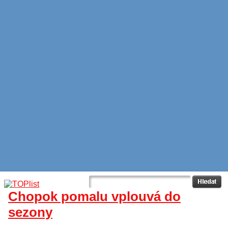
Chopok pomalu vplouvá do
sezony