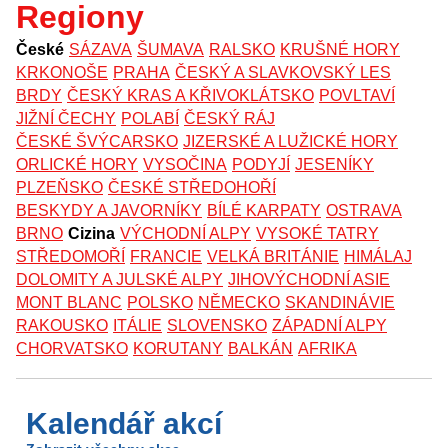
Regiony
České
SÁZAVA
ŠUMAVA
RALSKO
KRUŠNÉ HORY
KRKONOŠE
PRAHA
ČESKÝ A SLAVKOVSKÝ LES
BRDY
ČESKÝ KRAS A KŘIVOKLÁTSKO
POVLTAVÍ
JIŽNÍ ČECHY
POLABÍ
ČESKÝ RÁJ
ČESKÉ ŠVÝCARSKO
JIZERSKÉ A LUŽICKÉ HORY
ORLICKÉ HORY
VYSOČINA
PODYJÍ
JESENÍKY
PLZEŇSKO
ČESKÉ STŘEDOHOŘÍ
BESKYDY A JAVORNÍKY
BÍLÉ KARPATY
OSTRAVA
BRNO
Cizina
VÝCHODNÍ ALPY
VYSOKÉ TATRY
STŘEDOMOŘÍ
FRANCIE
VELKÁ BRITÁNIE
HIMÁLAJ
DOLOMITY A JULSKÉ ALPY
JIHOVÝCHODNÍ ASIE
MONT BLANC
POLSKO
NĚMECKO
SKANDINÁVIE
RAKOUSKO
ITÁLIE
SLOVENSKO
ZÁPADNÍ ALPY
CHORVATSKO
KORUTANY
BALKÁN
AFRIKA
Kalendář akcí