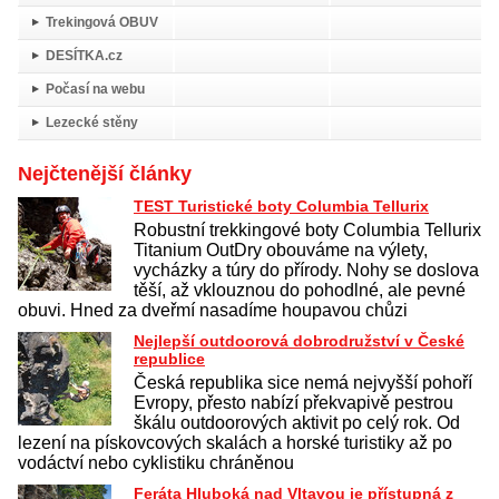
Trekingová OBUV
DESÍTKA.cz
Počasí na webu
Lezecké stěny
Nejčtenější články
TEST Turistické boty Columbia Tellurix
Robustní trekkingové boty Columbia Tellurix
Titanium OutDry obouváme na výlety,
vycházky a túry do přírody. Nohy se doslova
těší, až vklouznou do pohodlné, ale pevné
obuvi. Hned za dveřmí nasadíme houpavou chůzi
Nejlepší outdoorová dobrodružství v České
republice
Česká republika sice nemá nejvyšší pohoří
Evropy, přesto nabízí překvapivě pestrou
škálu outdoorových aktivit po celý rok. Od
lezení na pískovcových skalách a horské turistiky až po
vodáctví nebo cyklistiku chráněnou
Feráta Hluboká nad Vltavou je přístupná z