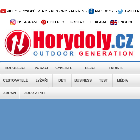
VIDEO
-
VYSOKÉ TATRY
-
REGIONY
-
FERÁTY
-
FACEBOOK
-
TWITTER
-
INSTAGRAM
-
PINTEREST
-
KONTAKT
-
REKLAMA
-
ENGLISH
HOROLEZCI
VODÁCI
CYKLISTÉ
BĚŽCI
TURISTÉ
CESTOVATELÉ
LYŽAŘI
DĚTI
BUSINESS
TEST
MÉDIA
ZDRAVÍ
JÍDLO A PITÍ