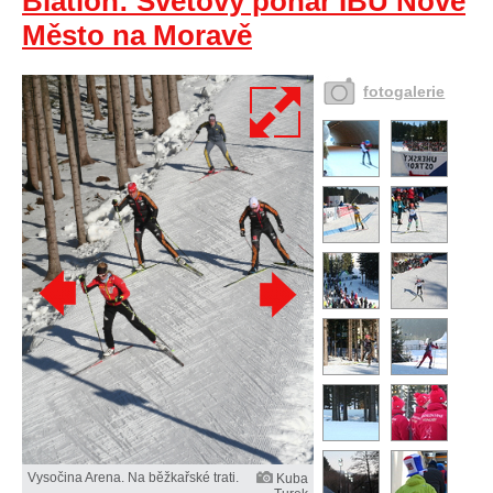
Biatlon: Světový pohár IBU Nové
Město na Moravě
fotogalerie
Vysočina Arena. Na běžkařské trati.
Kuba