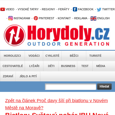
VIDEO
-
VYSOKÉ TATRY
-
REGIONY
-
FERÁTY
-
FACEBOOK
-
TWITTER
-
INSTAGRAM
-
PINTEREST
-
KONTAKT
-
REKLAMA
-
ENGLISH
HOROLEZCI
VODÁCI
CYKLISTÉ
BĚŽCI
TURISTÉ
CESTOVATELÉ
LYŽAŘI
DĚTI
BUSINESS
TEST
MÉDIA
ZDRAVÍ
JÍDLO A PITÍ
Zpět na článek Proč davy šílí při biatlonu v Novém
Městě na Moravě?