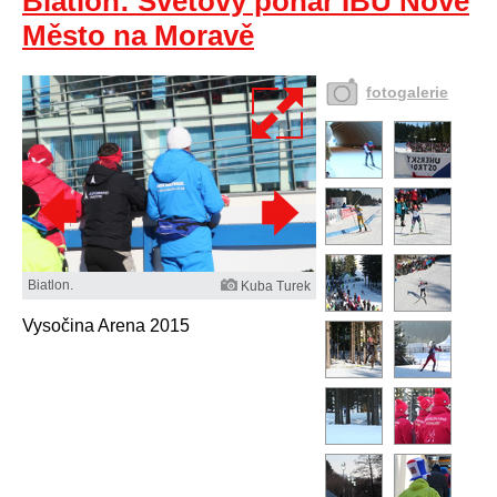
Biatlon: Světový pohár IBU Nové
Město na Moravě
fotogalerie
Biatlon.
Kuba Turek
Vysočina Arena 2015