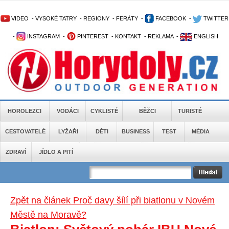
VIDEO
-
VYSOKÉ TATRY
-
REGIONY
-
FERÁTY
-
FACEBOOK
-
TWITTER
-
INSTAGRAM
-
PINTEREST
-
KONTAKT
-
REKLAMA
-
ENGLISH
HOROLEZCI
VODÁCI
CYKLISTÉ
BĚŽCI
TURISTÉ
CESTOVATELÉ
LYŽAŘI
DĚTI
BUSINESS
TEST
MÉDIA
ZDRAVÍ
JÍDLO A PITÍ
Zpět na článek Proč davy šílí při biatlonu v Novém
Městě na Moravě?