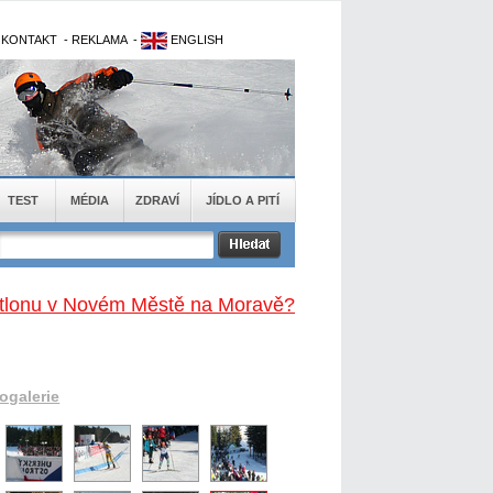
-
KONTAKT
-
REKLAMA
-
ENGLISH
TEST
MÉDIA
ZDRAVÍ
JÍDLO A PITÍ
biatlonu v Novém Městě na Moravě?
togalerie