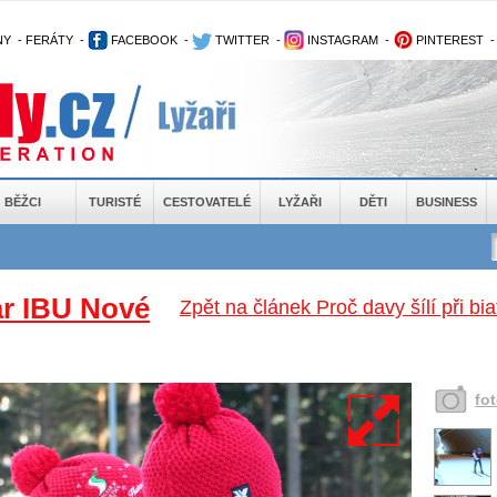
NY
-
FERÁTY
-
FACEBOOK
-
TWITTER
-
INSTAGRAM
-
PINTEREST
BĚŽCI
TURISTÉ
CESTOVATELÉ
LYŽAŘI
DĚTI
BUSINESS
ár IBU Nové
Zpět na článek Proč davy šílí při 
fo