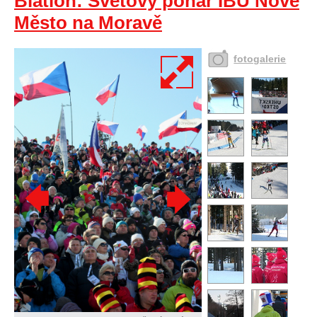
Biatlon: Světový pohár IBU Nové
Město na Moravě
fotogalerie