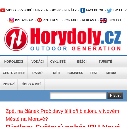
VIDEO
-
VYSOKÉ TATRY
-
REGIONY
-
FERÁTY
-
FACEBOOK
-
TWITTER
-
INSTAGRAM
-
PINTEREST
-
KONTAKT
-
REKLAMA
-
ENGLISH
HOROLEZCI
VODÁCI
CYKLISTÉ
BĚŽCI
TURISTÉ
CESTOVATELÉ
LYŽAŘI
DĚTI
BUSINESS
TEST
MÉDIA
ZDRAVÍ
JÍDLO A PITÍ
Zpět na článek Proč davy šílí při biatlonu v Novém
Městě na Moravě?