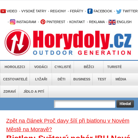
VIDEO
-
VYSOKÉ TATRY
-
REGIONY
-
FERÁTY
-
FACEBOOK
-
TWITTER
-
INSTAGRAM
-
PINTEREST
-
KONTAKT
-
REKLAMA
-
ENGLISH
HOROLEZCI
VODÁCI
CYKLISTÉ
BĚŽCI
TURISTÉ
CESTOVATELÉ
LYŽAŘI
DĚTI
BUSINESS
TEST
MÉDIA
ZDRAVÍ
JÍDLO A PITÍ
Zpět na článek Proč davy šílí při biatlonu v Novém
Městě na Moravě?