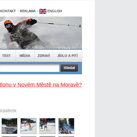
-
KONTAKT
-
REKLAMA
-
ENGLISH
TEST
MÉDIA
ZDRAVÍ
JÍDLO A PITÍ
biatlonu v Novém Městě na Moravě?
togalerie