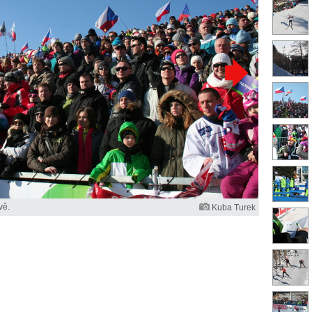
vě.
Kuba Turek