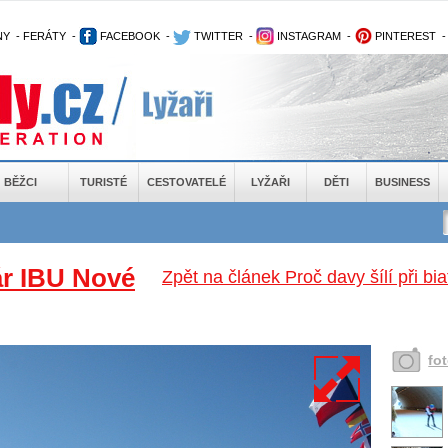
NY
-
FERÁTY
-
FACEBOOK
-
TWITTER
-
INSTAGRAM
-
PINTEREST
BĚŽCI
TURISTÉ
CESTOVATELÉ
LYŽAŘI
DĚTI
BUSINESS
ár IBU Nové
Zpět na článek Proč davy šílí při 
fo