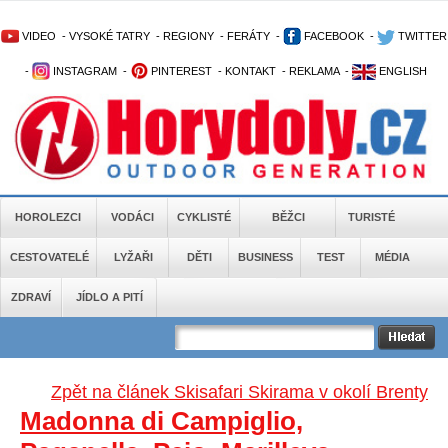
VIDEO
-
VYSOKÉ TATRY
-
REGIONY
-
FERÁTY
-
FACEBOOK
-
TWITTER
-
INSTAGRAM
-
PINTEREST
-
KONTAKT
-
REKLAMA
-
ENGLISH
HOROLEZCI
VODÁCI
CYKLISTÉ
BĚŽCI
TURISTÉ
CESTOVATELÉ
LYŽAŘI
DĚTI
BUSINESS
TEST
MÉDIA
ZDRAVÍ
JÍDLO A PITÍ
Zpět na článek Skisafari Skirama v okolí Brenty
Madonna di Campiglio,