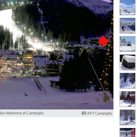
álu Madonna di Campiglio.
APT Campiglio