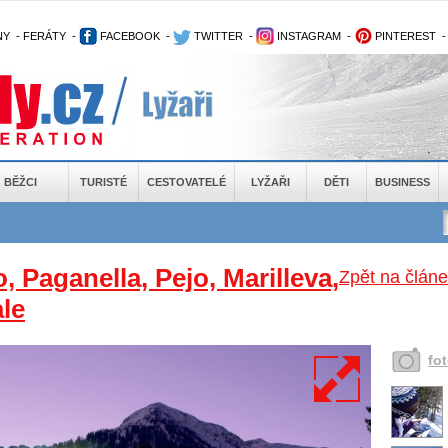
NY
-
FERÁTY
-
FACEBOOK
-
TWITTER
-
INSTAGRAM
-
PINTEREST
BĚŽCI
TURISTÉ
CESTOVATELÉ
LYŽAŘI
DĚTI
BUSINESS
 Paganella, Pejo, Marilleva,
Zpět na článe
le
fo