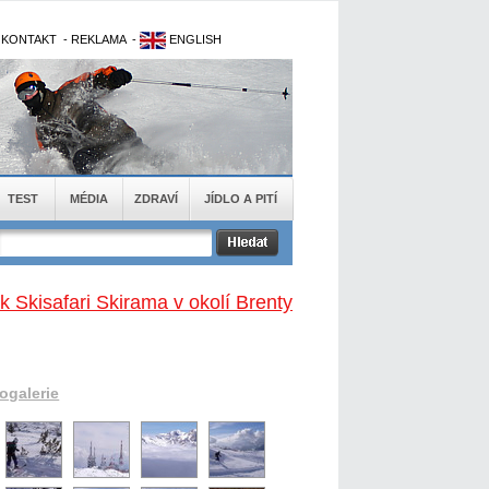
-
KONTAKT
-
REKLAMA
-
ENGLISH
TEST
MÉDIA
ZDRAVÍ
JÍDLO A PITÍ
k Skisafari Skirama v okolí Brenty
togalerie