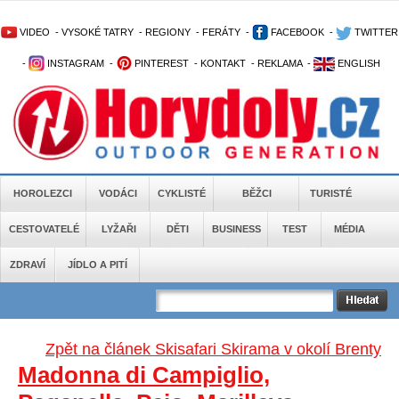
VIDEO
-
VYSOKÉ TATRY
-
REGIONY
-
FERÁTY
-
FACEBOOK
-
TWITTER
-
INSTAGRAM
-
PINTEREST
-
KONTAKT
-
REKLAMA
-
ENGLISH
HOROLEZCI
VODÁCI
CYKLISTÉ
BĚŽCI
TURISTÉ
CESTOVATELÉ
LYŽAŘI
DĚTI
BUSINESS
TEST
MÉDIA
ZDRAVÍ
JÍDLO A PITÍ
Zpět na článek Skisafari Skirama v okolí Brenty
Madonna di Campiglio,