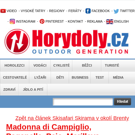
VIDEO
-
VYSOKÉ TATRY
-
REGIONY
-
FERÁTY
-
FACEBOOK
-
TWITTER
-
INSTAGRAM
-
PINTEREST
-
KONTAKT
-
REKLAMA
-
ENGLISH
HOROLEZCI
VODÁCI
CYKLISTÉ
BĚŽCI
TURISTÉ
CESTOVATELÉ
LYŽAŘI
DĚTI
BUSINESS
TEST
MÉDIA
ZDRAVÍ
JÍDLO A PITÍ
Zpět na článek Skisafari Skirama v okolí Brenty
Madonna di Campiglio,