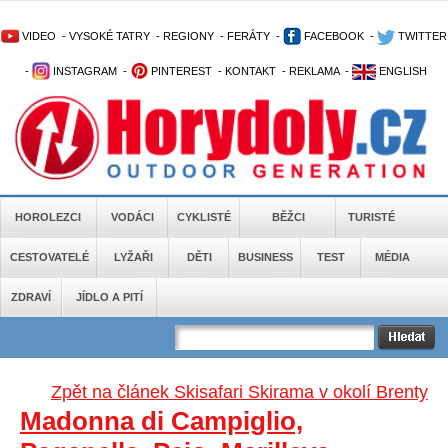
VIDEO
-
VYSOKÉ TATRY
-
REGIONY
-
FERÁTY
-
FACEBOOK
-
TWITTER
-
INSTAGRAM
-
PINTEREST
-
KONTAKT
-
REKLAMA
-
ENGLISH
HOROLEZCI
VODÁCI
CYKLISTÉ
BĚŽCI
TURISTÉ
CESTOVATELÉ
LYŽAŘI
DĚTI
BUSINESS
TEST
MÉDIA
ZDRAVÍ
JÍDLO A PITÍ
Zpět na článek Skisafari Skirama v okolí Brenty
Madonna di Campiglio,