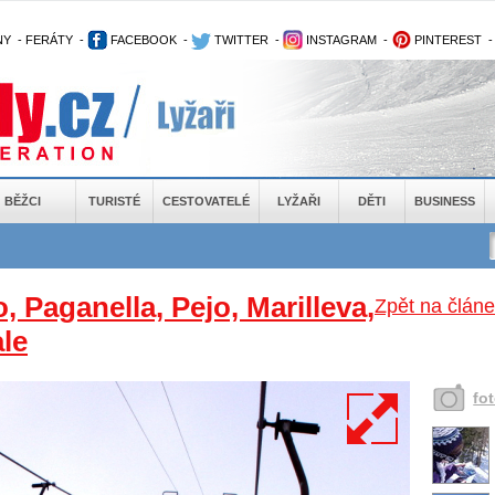
NY
-
FERÁTY
-
FACEBOOK
-
TWITTER
-
INSTAGRAM
-
PINTEREST
BĚŽCI
TURISTÉ
CESTOVATELÉ
LYŽAŘI
DĚTI
BUSINESS
 Paganella, Pejo, Marilleva,
Zpět na článe
le
fo