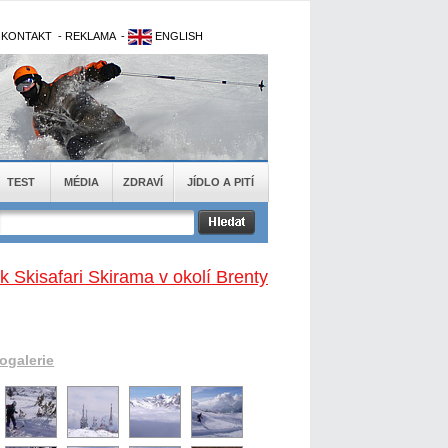
-
KONTAKT
-
REKLAMA
-
ENGLISH
TEST
MÉDIA
ZDRAVÍ
JÍDLO A PITÍ
k Skisafari Skirama v okolí Brenty
togalerie