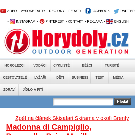
VIDEO
-
VYSOKÉ TATRY
-
REGIONY
-
FERÁTY
-
FACEBOOK
-
TWITTER
-
INSTAGRAM
-
PINTEREST
-
KONTAKT
-
REKLAMA
-
ENGLISH
HOROLEZCI
VODÁCI
CYKLISTÉ
BĚŽCI
TURISTÉ
CESTOVATELÉ
LYŽAŘI
DĚTI
BUSINESS
TEST
MÉDIA
ZDRAVÍ
JÍDLO A PITÍ
Zpět na článek Skisafari Skirama v okolí Brenty
Madonna di Campiglio,