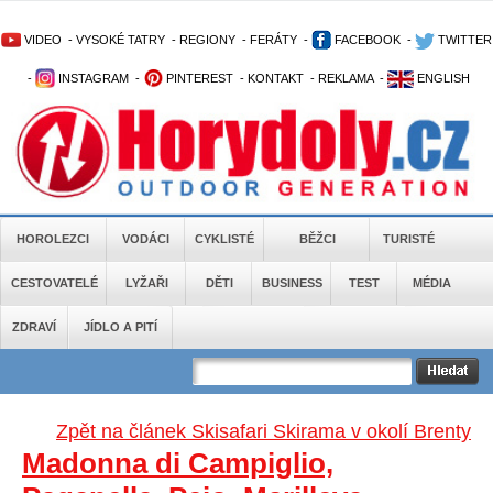
VIDEO
-
VYSOKÉ TATRY
-
REGIONY
-
FERÁTY
-
FACEBOOK
-
TWITTER
-
INSTAGRAM
-
PINTEREST
-
KONTAKT
-
REKLAMA
-
ENGLISH
HOROLEZCI
VODÁCI
CYKLISTÉ
BĚŽCI
TURISTÉ
CESTOVATELÉ
LYŽAŘI
DĚTI
BUSINESS
TEST
MÉDIA
ZDRAVÍ
JÍDLO A PITÍ
Zpět na článek Skisafari Skirama v okolí Brenty
Madonna di Campiglio,