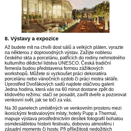
8. Výstavy a expozice
Až budete mít na chvíli dost sálů a velkých pláten, vyrazte
na některou z doprovodných výstav. Zažijte noblesu
českého skla a porcelánu, patřících do rodiny nehmotného
kulturního dědictví lidstva UNESCO. Česká tradiční
řemesla budou představena formou zážitkových
workshopů. Můžete si vyzkoušet práci dekoratéra
porcelánu nebo vánočních ozdob či práci mistra skláře.
Uprostřed Dvořákových sadů najdete otáčivou galerii
Jedna hodina, která vás na 60 minut dostane zpět do
klidového režimu: stačí se posadit, zavřít dveře a pozorovat
venkovní svět, jak se točí za vás.
Na 30 panelech umístěných ve venkovním prostoru mezi
ikonickými festivalovými místy, hotely Pupp a Thermal,
mapuje výstava prostřednictvím desítek fotografií bohatou
osmdesátiletou historii festivalu, dobovou atmosféru i
zásadní momenty či hosty. Při příležitosti nedožitých