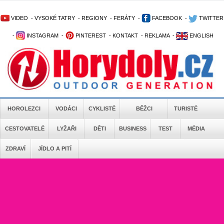
VIDEO
-
VYSOKÉ TATRY
-
REGIONY
-
FERÁTY
-
FACEBOOK
-
TWITTER
-
INSTAGRAM
-
PINTEREST
-
KONTAKT
-
REKLAMA
-
ENGLISH
HOROLEZCI
VODÁCI
CYKLISTÉ
BĚŽCI
TURISTÉ
CESTOVATELÉ
LYŽAŘI
DĚTI
BUSINESS
TEST
MÉDIA
ZDRAVÍ
JÍDLO A PITÍ