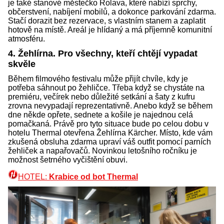
je také stanové městečko Rolava, které nabízí sprchy,
občerstvení, nabíjení mobilů, a dokonce parkování zdarma.
Stačí dorazit bez rezervace, s vlastním stanem a zaplatit
hotově na místě. Areál je hlídaný a má příjemně komunitní
atmosféru.
4. Žehlírna. Pro všechny, kteří chtějí vypadat
skvěle
Během filmového festivalu může přijít chvíle, kdy je
potřeba sáhnout po žehličce. Třeba když se chystáte na
premiéru, večírek nebo důležité setkání a šaty z kufru
zrovna nevypadají reprezentativně. Anebo když se během
dne někde opřete, sednete a košile je najednou celá
pomačkaná. Právě pro tyto situace bude po celou dobu v
hotelu Thermal otevřena Žehlírna Kärcher. Místo, kde vám
zkušená obsluha zdarma upraví váš outfit pomocí parních
žehliček a napařovačů. Novinkou letošního ročníku je
možnost šetrného vyčištění obuvi.
HOTEL:
Krabice od bot Thermal