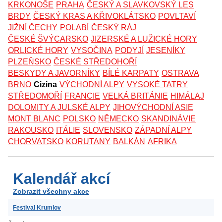
KRKONOŠE
PRAHA
ČESKÝ A SLAVKOVSKÝ LES
BRDY
ČESKÝ KRAS A KŘIVOKLÁTSKO
POVLTAVÍ
JIŽNÍ ČECHY
POLABÍ
ČESKÝ RÁJ
ČESKÉ ŠVÝCARSKO
JIZERSKÉ A LUŽICKÉ HORY
ORLICKÉ HORY
VYSOČINA
PODYJÍ
JESENÍKY
PLZEŇSKO
ČESKÉ STŘEDOHOŘÍ
BESKYDY A JAVORNÍKY
BÍLÉ KARPATY
OSTRAVA
BRNO
Cizina
VÝCHODNÍ ALPY
VYSOKÉ TATRY
STŘEDOMOŘÍ
FRANCIE
VELKÁ BRITÁNIE
HIMÁLAJ
DOLOMITY A JULSKÉ ALPY
JIHOVÝCHODNÍ ASIE
MONT BLANC
POLSKO
NĚMECKO
SKANDINÁVIE
RAKOUSKO
ITÁLIE
SLOVENSKO
ZÁPADNÍ ALPY
CHORVATSKO
KORUTANY
BALKÁN
AFRIKA
Kalendář akcí
Zobrazit všechny akce
Festival Krumlov