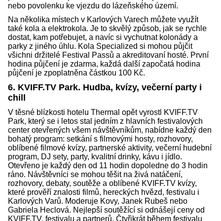
nebo povolenku ke vjezdu do lázeňského území.
Na několika místech v Karlových Varech můžete využít
také kola a elektrokola. Je to skvělý způsob, jak se rychle
dostat, kam potřebujet, a navíc si vychutnat kolonády a
parky z jiného úhlu. Kola Specialized si mohou půjčit
všichni držitelé Festival Passů a akreditovaní hosté. První
hodina půjčení je zdarma, každá další započatá hodina
půjčení je zpoplatněna částkou 100 Kč.
6. KVIFF.TV Park. Hudba, kvízy, večerní party i
chill
V těsné blízkosti hotelu Thermal opět vyrostl KVIFF.TV
Park, který se i letos stal jedním z hlavních festivalových
center otevřených všem návštěvníkům, nabídne každý den
bohatý program: setkání s filmovými hosty, rozhovory,
oblíbené filmové kvízy, partnerské aktivity, večerní hudební
program, DJ sety, party, kvalitní drinky, kávu i jídlo.
Otevřeno je každý den od 11 hodin dopoledne do 3 hodin
ráno. Návštěvníci se mohou těšit na živá natáčení,
rozhovory, debaty, soutěže a oblíbené KVIFF.TV kvízy,
které prověří znalosti filmů, hereckých hvězd, festivalu i
Karlových Varů. Moderuje Kovy, Janek Rubeš nebo
Gabriela Heclová. Nejlepší soutěžící si odnášejí ceny od
KVIFF.TV, festivalu a partnerů. Čtyřikrát během festivalu