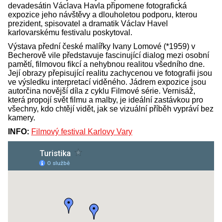
devadesátin Václava Havla připomene fotografická
expozice jeho návštěvy a dlouholetou podporu, kterou
prezident, spisovatel a dramatik Václav Havel
karlovarskému festivalu poskytoval.
Výstava přední české malířky Ivany Lomové (*1959) v
Becherově vile představuje fascinující dialog mezi osobní
pamětí, filmovou fikcí a nehybnou realitou všedního dne.
Její obrazy přepisující realitu zachycenou ve fotografii jsou
ve výsledku interpretací viděného. Jádrem expozice jsou
autorčina novější díla z cyklu Filmové série. Vernisáž,
která propojí svět filmu a malby, je ideální zastávkou pro
všechny, kdo chtějí vidět, jak se vizuální příběh vypráví bez
kamery.
INFO:
Filmový festival Karlovy Vary