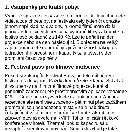
1. Vstupenky pro kratší pobyt
Výběr té správné cesty záleží na tom, kolik filmů plánujete
vidět a zda chcete být na festivalu celý týden či dorazíte
jenom například na dva dny, a kromě filmů máte další
plány. Jednotlivé vstupenky na vybrané filmy zakoupíte na
festivalové pokladně za 140 Kč. Lze je pořídit na den
projekce nebo na den následující. S ohledem na velký
zájem pořadatelé doporučují využít možnost nákupu s
jednodenním předstihem, kapacity sálů bývají v den
promítání často zaplněny.
2. Festival pass pro filmové nadšence
Pokud si zakoupíte Festival Pass, budete mít během
festivalu řadu výhod. Každý den můžete zdarma získat až
tři vstupenky na tři různé filmové projekce, které si
pohodlně zarezervujete prostřednictvím aplikace Vodafone
KVIFF Guide nebo vyzvednete na pokladnách. Ani bez
rezervace ale není vše ztraceno - pět minut před začátkem
promítání jsou neobsazená místa v sále nabídnuta
čekajícím divákům podle pořadí ve frontě. Akreditace
zároveň otevírá dveře na KVIFF Talks i oficiální tiskové
konference v hotelu Thermal, pokud kapacitu sálu
nezaplní akreditovaní novináři. Součástí výhod je také