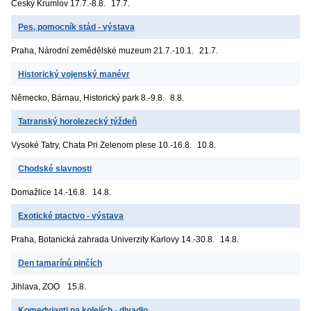
Český Krumlov
17.7.-8.8.
17.7.
Pes, pomocník stád - výstava
Praha, Národní zemědělské muzeum
21.7.-10.1.
21.7.
Historický vojenský manévr
Německo, Bärnau, Historický park
8.-9.8.
8.8.
Tatranský horolezecký týždeň
Vysoké Tatry, Chata Pri Zelenom plese
10.-16.8.
10.8.
Chodské slavnosti
Domažlice
14.-16.8.
14.8.
Exotické ptactvo - výstava
Praha, Botanická zahrada Univerzity Karlovy
14.-30.8.
14.8.
Den tamarínů pinčích
Jihlava, ZOO
15.8.
Komedyjanti na kolejích - divadlo