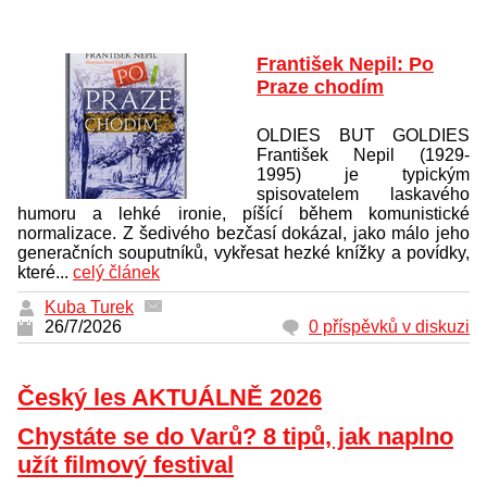
František Nepil: Po
Praze chodím
OLDIES BUT GOLDIES
František Nepil (1929-
1995) je typickým
spisovatelem laskavého
humoru a lehké ironie, píšící během komunistické
normalizace. Z šedivého bezčasí dokázal, jako málo jeho
generačních souputníků, vykřesat hezké knížky a povídky,
které...
celý článek
Kuba Turek
26/7/2026
0 příspěvků v diskuzi
Český les AKTUÁLNĚ 2026
Chystáte se do Varů? 8 tipů, jak naplno
užít filmový festival