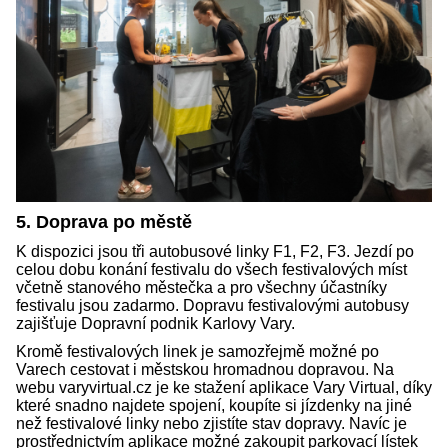
5. Doprava po městě
K dispozici jsou tři autobusové linky F1, F2, F3. Jezdí po
celou dobu konání festivalu do všech festivalových míst
včetně stanového městečka a pro všechny účastníky
festivalu jsou zadarmo. Dopravu festivalovými autobusy
zajišťuje Dopravní podnik Karlovy Vary.
Kromě festivalových linek je samozřejmě možné po
Varech cestovat i městskou hromadnou dopravou. Na
webu varyvirtual.cz je ke stažení aplikace Vary Virtual, díky
které snadno najdete spojení, koupíte si jízdenky na jiné
než festivalové linky nebo zjistíte stav dopravy. Navíc je
prostřednictvím aplikace možné zakoupit parkovací lístek