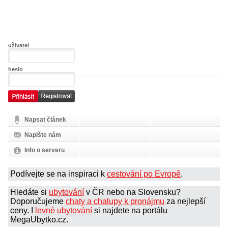
uživatel
heslo
Napsat článek
Napište nám
Info o serveru
Podívejte se na inspiraci k
cestování po Evropě
.
Hledáte si
ubytování
v ČR nebo na Slovensku?
Doporučujeme
chaty a chalupy k pronájmu
za nejlepší
ceny. I
levné ubytování
si najdete na portálu
MegaUbytko.cz.