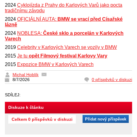
2024
Cyklojízda z Prahy do Karlových Varů jako pocta
tradičnímu závodu
2024
OFICIÁLNÍ AUTA:
BMW se vrací před Císařské
lázně
2024
NOBLESA:
České sklo a porcelán v Karlových
Varech
2019
Celebrity v Karlových Varech se vozily v BMW
2015
Je tu
opět Filmový festival Karlovy Vary
2015
Expozice BMW v Karlových Varech
Michal Hoblík
8/7/2026
0 příspěvků v diskuzi
SDÍLEJ:
Diskuze k článku
Celkem 0 příspěvků v diskuzi
Přidat nový příspěvek