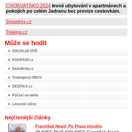
CHORVATSKO 2024
levné ubytování v apartmánech a
pokojích po celém Jadranu bez provize cestovkám.
Snowtrex.cz
Treking.cz
Může se hodit
SOCIÁLNÍ SÍTĚ
KOUPÁNÍ.cz
NašeBrdy.cz
Trekingová OBUV
DESÍTKA.cz
Počasí na webu
Lezecké stěny
Nejčtenější články
František Nepil: Po Praze chodím