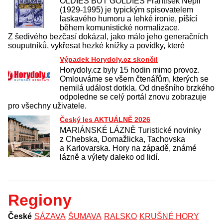
OLDIES BUT GOLDIES František Nepil
(1929-1995) je typickým spisovatelem
laskavého humoru a lehké ironie, píšící
během komunistické normalizace.
Z šedivého bezčasí dokázal, jako málo jeho generačních
souputníků, vykřesat hezké knížky a povídky, které
Výpadek Horydoly.cz skončil
Horydoly.cz byly 15 hodin mimo provoz.
Omlouváme se všem čtenářům, kterých se
nemilá událost dotkla. Od dnešního brzkého
odpoledne se celý portál znovu zobrazuje
pro všechny uživatele.
Český les AKTUÁLNĚ 2026
MARIÁNSKÉ LÁZNĚ Turistické novinky
z Chebska, Domažlicka, Tachovska
a Karlovarska. Hory na západě, známé
lázně a výlety daleko od lidí.
Regiony
České
SÁZAVA
ŠUMAVA
RALSKO
KRUŠNÉ HORY