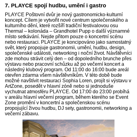
7. PLAYCE spojí hudbu, umění i gastro
PLAYCE Poštovní dvůr je nový gastronomicko-kulturní
koncept. Cílem je vytvořit nové centrum společenského a
kulturního dění, které rozšíří tradiční festivalovou osu
Thermal – kolonáda – Grandhotel Pupp o další významné
místo setkávání. Nejde přitom pouze o koncertní scénu
nebo restauraci. PLAYCE je koncipováno jako samostatný
svět, který propojuje gastronomii, umění, hudbu, design,
společenské události, networking i noční život. Návštěvníci
zde mohou strávit celý den – od dopoledního brunche přes
výstavu nebo pracovní schůzku až po večerní koncert a
následný klubový program. Od 11:00 do 16:00 bude areál
otevřen zdarma všem návštěvníkům. V této době bude
možné navštívit restauraci Sophia Loren, projít si výstavu v
ArtZone, posedět v hlavní zóně nebo si jednoduše
vychutnat atmosféru PLAYCE. Od 17:00 do 23:00 probíhá
v areálu hlavní večerní program, během kterého se Event
Zone promění v koncertní a společenskou scénu
propojující živou hudbu, DJ sety, gastronomii, networking a
večerní zábavu.