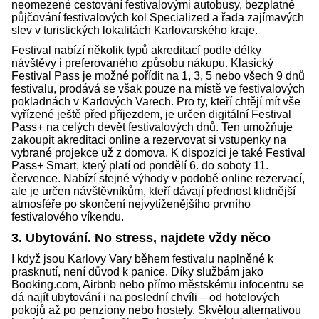
neomezené cestování festivalovými autobusy, bezplatné
půjčování festivalových kol Specialized a řada zajímavých
slev v turistických lokalitách Karlovarského kraje.
Festival nabízí několik typů akreditací podle délky
návštěvy i preferovaného způsobu nákupu. Klasický
Festival Pass je možné pořídit na 1, 3, 5 nebo všech 9 dnů
festivalu, prodává se však pouze na místě ve festivalových
pokladnách v Karlových Varech. Pro ty, kteří chtějí mít vše
vyřízené ještě před příjezdem, je určen digitální Festival
Pass+ na celých devět festivalových dnů. Ten umožňuje
zakoupit akreditaci online a rezervovat si vstupenky na
vybrané projekce už z domova. K dispozici je také Festival
Pass+ Smart, který platí od pondělí 6. do soboty 11.
července. Nabízí stejné výhody v podobě online rezervací,
ale je určen návštěvníkům, kteří dávají přednost klidnější
atmosféře po skončení nejvytíženějšího prvního
festivalového víkendu.
3. Ubytování. No stress, najdete vždy něco
I když jsou Karlovy Vary během festivalu naplněné k
prasknutí, není důvod k panice. Díky službám jako
Booking.com, Airbnb nebo přímo městskému infocentru se
dá najít ubytování i na poslední chvíli – od hotelových
pokojů až po penziony nebo hostely. Skvělou alternativou