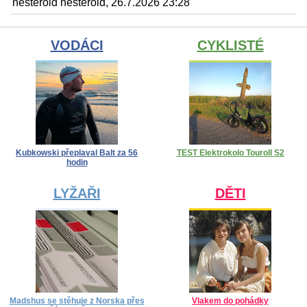
nesteroid nesteroid, 26.7.2026 23:28
VODÁCI
CYKLISTÉ
Kubkowski přeplaval Balt za 56
TEST Elektrokolo Touroll S2
hodin
LYŽAŘI
DĚTI
Madshus se stěhuje z Norska přes
Vlakem do pohádky