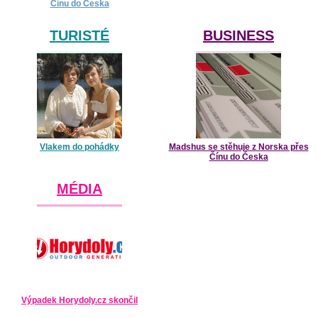
Čínu do Česka
TURISTÉ
BUSINESS
Vlakem do pohádky
Madshus se stěhuje z Norska přes
Čínu do Česka
MÉDIA
Výpadek Horydoly.cz skončil