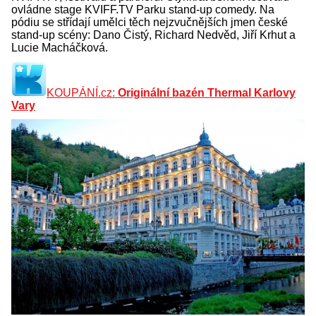
ovládne stage KVIFF.TV Parku stand-up comedy. Na
pódiu se střídají umělci těch nejzvučnějších jmen české
stand-up scény: Dano Čistý, Richard Nedvěd, Jiří Krhut a
Lucie Macháčková.
KOUPÁNÍ.cz:
Originální bazén Thermal Karlovy
Vary