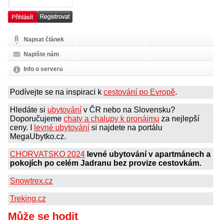
Napsat článek
Napište nám
Info o serveru
Podívejte se na inspiraci k
cestování po Evropě
.
Hledáte si
ubytování
v ČR nebo na Slovensku?
Doporučujeme
chaty a chalupy k pronájmu
za nejlepší
ceny. I
levné ubytování
si najdete na portálu
MegaUbytko.cz.
CHORVATSKO 2024
levné ubytování v apartmánech a
pokojích po celém Jadranu bez provize cestovkám.
Snowtrex.cz
Treking.cz
Může se hodit