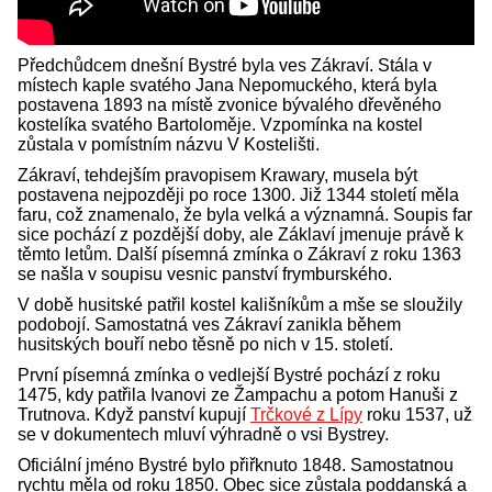
Předchůdcem dnešní Bystré byla ves Zákraví. Stála v
místech kaple svatého Jana Nepomuckého, která byla
postavena 1893 na místě zvonice bývalého dřevěného
kostelíka svatého Bartoloměje. Vzpomínka na kostel
zůstala v pomístním názvu V Kostelišti.
Zákraví, tehdejším pravopisem Krawary, musela být
postavena nejpozději po roce 1300. Již 1344 století měla
faru, což znamenalo, že byla velká a významná. Soupis far
sice pochází z pozdější doby, ale Záklaví jmenuje právě k
těmto letům. Další písemná zmínka o Zákraví z roku 1363
se našla v soupisu vesnic panství frymburského.
V době husitské patřil kostel kališníkům a mše se sloužily
podobojí. Samostatná ves Zákraví zanikla během
husitských bouří nebo těsně po nich v 15. století.
První písemná zmínka o vedlejší Bystré pochází z roku
1475, kdy patřila Ivanovi ze Žampachu a potom Hanuši z
Trutnova. Když panství kupují
Trčkové z Lípy
roku 1537, už
se v dokumentech mluví výhradně o vsi Bystrey.
Oficiální jméno Bystré bylo přiřknuto 1848. Samostatnou
rychtu měla od roku 1850. Obec sice zůstala poddanská a