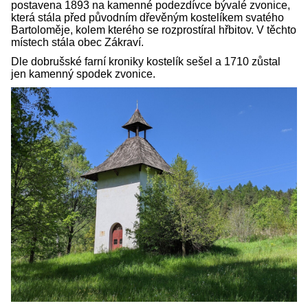
postavena 1893 na kamenné podezdívce bývalé zvonice,
která stála před původním dřevěným kostelíkem svatého
Bartoloměje, kolem kterého se rozprostíral hřbitov. V těchto
místech stála obec Zákraví.
Dle dobrušské farní kroniky kostelík sešel a 1710 zůstal
jen kamenný spodek zvonice.