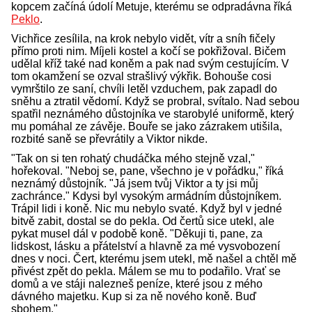
kopcem začíná údolí Metuje, kterému se odpradávna říká
Peklo
.
Vichřice zesílila, na krok nebylo vidět, vítr a sníh fičely
přímo proti nim. Míjeli kostel a kočí se pokřižoval. Bičem
udělal kříž také nad koněm a pak nad svým cestujícím. V
tom okamžení se ozval strašlivý výkřik. Bohouše cosi
vymrštilo ze saní, chvíli letěl vzduchem, pak zapadl do
sněhu a ztratil vědomí. Když se probral, svítalo. Nad sebou
spatřil neznámého důstojníka ve starobylé uniformě, který
mu pomáhal ze závěje. Bouře se jako zázrakem utišila,
rozbité saně se převrátily a Viktor nikde.
"Tak on si ten rohatý chudáčka mého stejně vzal,"
hořekoval. "Neboj se, pane, všechno je v pořádku," říká
neznámý důstojník. "Já jsem tvůj Viktor a ty jsi můj
zachránce." Kdysi byl vysokým armádním důstojníkem.
Trápil lidi i koně. Nic mu nebylo svaté. Když byl v jedné
bitvě zabit, dostal se do pekla. Od čertů sice utekl, ale
pykat musel dál v podobě koně. "Děkuji ti, pane, za
lidskost, lásku a přátelství a hlavně za mé vysvobození
dnes v noci. Čert, kterému jsem utekl, mě našel a chtěl mě
přivést zpět do pekla. Málem se mu to podařilo. Vrať se
domů a ve stáji nalezneš peníze, které jsou z mého
dávného majetku. Kup si za ně nového koně. Buď
sbohem."