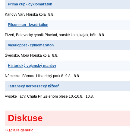
Prima cup - cyklomaraton
Karlovy Vary
Horská kola
8.8.
Pilsenman - kvadriatlon
Plzeň, Bolevecký rybník
Plavání, horské kolo, kajak, běh
8.8.
Vasaloppet - cyklomaraton
Švédsko, Mora
Horská kola
8.8.
Historický vojenský manévr
Německo, Bärnau, Historický park
8.-9.8.
8.8.
Tatranský horolezecký týždeň
Vysoké Tatry, Chata Pri Zelenom plese
10.-16.8.
10.8.
Diskuse
ï»¿cialis generic