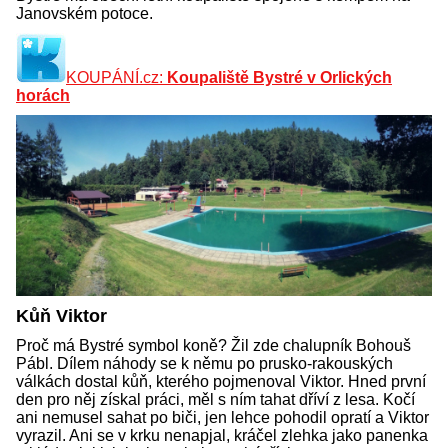
Janovském potoce.
KOUPÁNÍ.cz:
Koupaliště Bystré v Orlických
horách
Kůň Viktor
Proč má Bystré symbol koně? Žil zde chalupník Bohouš
Pábl. Dílem náhody se k němu po prusko-rakouských
válkách dostal kůň, kterého pojmenoval Viktor. Hned první
den pro něj získal práci, měl s ním tahat dříví z lesa. Kočí
ani nemusel sahat po biči, jen lehce pohodil opratí a Viktor
vyrazil. Ani se v krku nenapjal, kráčel zlehka jako panenka