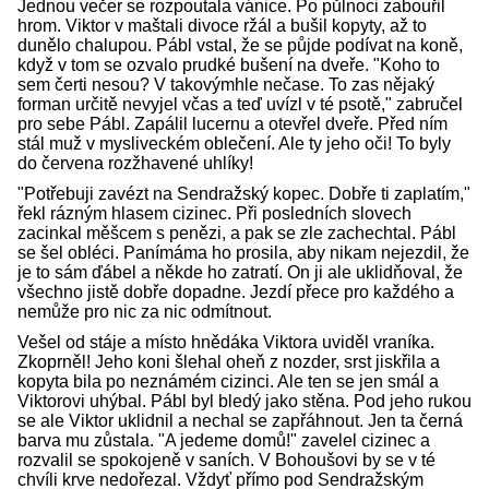
Jednou večer se rozpoutala vánice. Po půlnoci zabouřil
hrom. Viktor v maštali divoce ržál a bušil kopyty, až to
dunělo chalupou. Pábl vstal, že se půjde podívat na koně,
když v tom se ozvalo prudké bušení na dveře. "Koho to
sem čerti nesou? V takovýmhle nečase. To zas nějaký
forman určitě nevyjel včas a teď uvízl v té psotě," zabručel
pro sebe Pábl. Zapálil lucernu a otevřel dveře. Před ním
stál muž v mysliveckém oblečení. Ale ty jeho oči! To byly
do červena rozžhavené uhlíky!
"Potřebuji zavézt na Sendražský kopec. Dobře ti zaplatím,"
řekl rázným hlasem cizinec. Při posledních slovech
zacinkal měšcem s penězi, a pak se zle zachechtal. Pábl
se šel obléci. Panímáma ho prosila, aby nikam nejezdil, že
je to sám ďábel a někde ho zatratí. On ji ale uklidňoval, že
všechno jistě dobře dopadne. Jezdí přece pro každého a
nemůže pro nic za nic odmítnout.
Vešel od stáje a místo hnědáka Viktora uviděl vraníka.
Zkoprněl! Jeho koni šlehal oheň z nozder, srst jiskřila a
kopyta bila po neznámém cizinci. Ale ten se jen smál a
Viktorovi uhýbal. Pábl byl bledý jako stěna. Pod jeho rukou
se ale Viktor uklidnil a nechal se zapřáhnout. Jen ta černá
barva mu zůstala. "A jedeme domů!" zavelel cizinec a
rozvalil se spokojeně v saních. V Bohoušovi by se v té
chvíli krve nedořezal. Vždyť přímo pod Sendražským