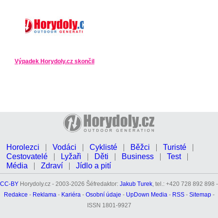
Výpadek Horydoly.cz skončil
Horolezci
Vodáci
Cyklisté
Běžci
Turisté
Cestovatelé
Lyžaři
Děti
Business
Test
Média
Zdraví
Jídlo a pití
CC-BY
Horydoly.cz - 2003-2026 Šéfredaktor:
Jakub Turek
, tel.: +420 728 892 898 -
Redakce
-
Reklama
-
Kariéra
-
Osobní údaje
-
UpDown Media
-
RSS
-
Sitemap
-
ISSN 1801-9927