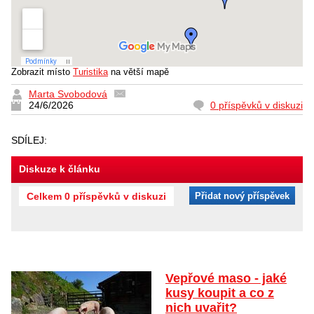
Zobrazit místo
Turistika
na větší mapě
Marta Svobodová
24/6/2026
0 příspěvků v diskuzi
SDÍLEJ:
Diskuze k článku
Celkem 0 příspěvků v diskuzi
Přidat nový příspěvek
Vepřové maso - jaké
kusy koupit a co z
nich uvařit?