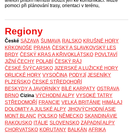
telefon přitom nemusí sloužit jen ke komunikaci. Může
pomoci při plánování trasy, orientaci v terénu,
Regiony
České
SÁZAVA
ŠUMAVA
RALSKO
KRUŠNÉ HORY
KRKONOŠE
PRAHA
ČESKÝ A SLAVKOVSKÝ LES
BRDY
ČESKÝ KRAS A KŘIVOKLÁTSKO
POVLTAVÍ
JIŽNÍ ČECHY
POLABÍ
ČESKÝ RÁJ
ČESKÉ ŠVÝCARSKO
JIZERSKÉ A LUŽICKÉ HORY
ORLICKÉ HORY
VYSOČINA
PODYJÍ
JESENÍKY
PLZEŇSKO
ČESKÉ STŘEDOHOŘÍ
BESKYDY A JAVORNÍKY
BÍLÉ KARPATY
OSTRAVA
BRNO
Cizina
VÝCHODNÍ ALPY
VYSOKÉ TATRY
STŘEDOMOŘÍ
FRANCIE
VELKÁ BRITÁNIE
HIMÁLAJ
DOLOMITY A JULSKÉ ALPY
JIHOVÝCHODNÍ ASIE
MONT BLANC
POLSKO
NĚMECKO
SKANDINÁVIE
RAKOUSKO
ITÁLIE
SLOVENSKO
ZÁPADNÍ ALPY
CHORVATSKO
KORUTANY
BALKÁN
AFRIKA