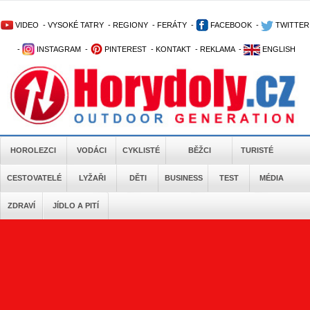
VIDEO
-
VYSOKÉ TATRY
-
REGIONY
-
FERÁTY
-
FACEBOOK
-
TWITTER
-
INSTAGRAM
-
PINTEREST
-
KONTAKT
-
REKLAMA
-
ENGLISH
HOROLEZCI
VODÁCI
CYKLISTÉ
BĚŽCI
TURISTÉ
CESTOVATELÉ
LYŽAŘI
DĚTI
BUSINESS
TEST
MÉDIA
ZDRAVÍ
JÍDLO A PITÍ