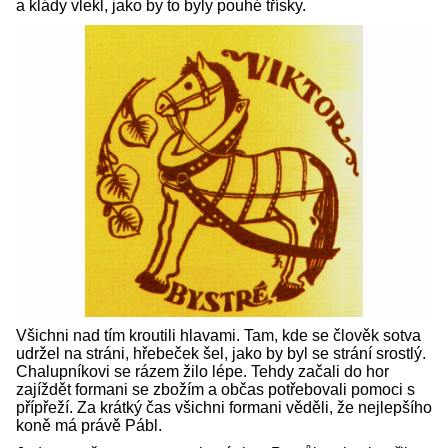
a klády vlekl, jako by to byly pouhé třísky.
Všichni nad tím kroutili hlavami. Tam, kde se člověk sotva
udržel na stráni, hřebeček šel, jako by byl se strání srostlý.
Chalupníkovi se rázem žilo lépe. Tehdy začali do hor
zajíždět formani se zbožím a občas potřebovali pomoci s
přípřeží. Za krátký čas všichni formani věděli, že nejlepšího
koně má právě Pábl.