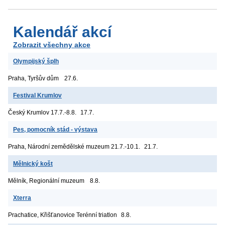
Kalendář akcí
Zobrazit všechny akce
Olympijský šplh
Praha, Tyršův dům
27.6.
Festival Krumlov
Český Krumlov
17.7.-8.8.
17.7.
Pes, pomocník stád - výstava
Praha, Národní zemědělské muzeum
21.7.-10.1.
21.7.
Mělnický košt
Mělník, Regionální muzeum
8.8.
Xterra
Prachatice, Křišťanovice
Terénní triatlon
8.8.