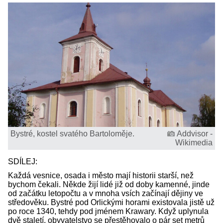
Bystré, kostel svatého Bartoloměje.
Addvisor -
Wikimedia
SDÍLEJ:
Každá vesnice, osada i město mají historii starší, než
bychom čekali. Někde žijí lidé již od doby kamenné, jinde
od začátku letopočtu a v mnoha vsích začínají dějiny ve
středověku. Bystré pod Orlickými horami existovala jistě už
po roce 1340, tehdy pod jménem Krawary. Když uplynula
dvě staletí, obyvatelstvo se přestěhovalo o pár set metrů