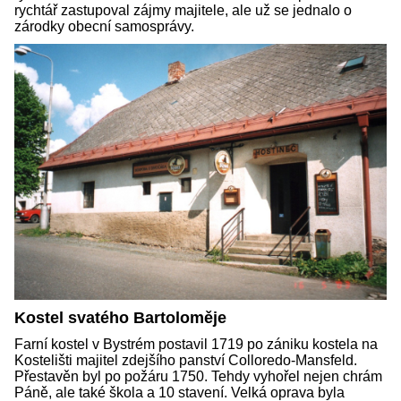
rychtář zastupoval zájmy majitele, ale už se jednalo o
zárodky obecní samosprávy.
Kostel svatého Bartoloměje
Farní kostel v Bystrém postavil 1719 po zániku kostela na
Kostelišti majitel zdejšího panství Colloredo-Mansfeld.
Přestavěn byl po požáru 1750. Tehdy vyhořel nejen chrám
Páně, ale také škola a 10 stavení. Velká oprava byla