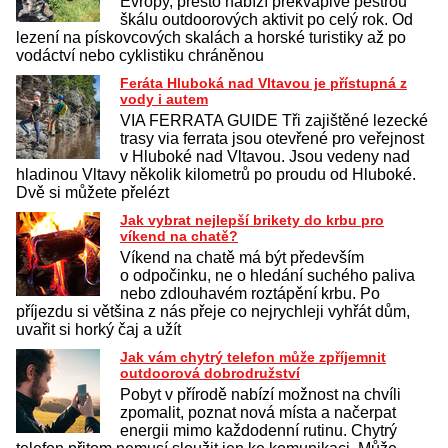
Evropy, přesto nabízí překvapivě pestrou
škálu outdoorových aktivit po celý rok. Od
lezení na pískovcových skalách a horské turistiky až po
vodáctví nebo cyklistiku chráněnou
Feráta Hluboká nad Vltavou je přístupná z
vody i autem
VIA FERRATA GUIDE Tři zajištěné lezecké
trasy via ferrata jsou otevřené pro veřejnost
v Hluboké nad Vltavou. Jsou vedeny nad
hladinou Vltavy několik kilometrů po proudu od Hluboké.
Dvě si můžete přelézt
Jak vybrat nejlepší brikety do krbu pro
víkend na chatě?
Víkend na chatě má být především
o odpočinku, ne o hledání suchého paliva
nebo zdlouhavém roztápění krbu. Po
příjezdu si většina z nás přeje co nejrychleji vyhřát dům,
uvařit si horký čaj a užít
Jak vám chytrý telefon může zpříjemnit
outdoorová dobrodružství
Pobyt v přírodě nabízí možnost na chvíli
zpomalit, poznat nová místa a načerpat
energii mimo každodenní rutinu. Chytrý