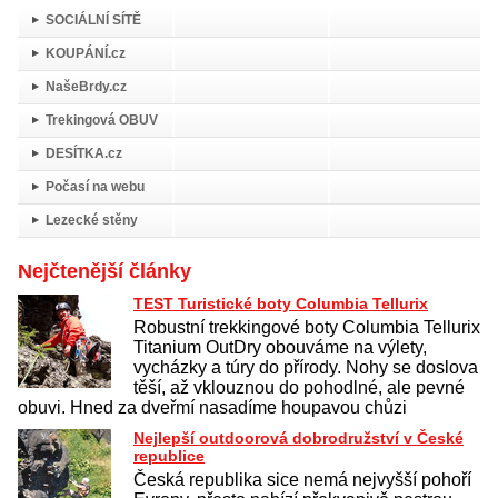
SOCIÁLNÍ SÍTĚ
KOUPÁNÍ.cz
NašeBrdy.cz
Trekingová OBUV
DESÍTKA.cz
Počasí na webu
Lezecké stěny
Nejčtenější články
TEST Turistické boty Columbia Tellurix
Robustní trekkingové boty Columbia Tellurix
Titanium OutDry obouváme na výlety,
vycházky a túry do přírody. Nohy se doslova
těší, až vklouznou do pohodlné, ale pevné
obuvi. Hned za dveřmí nasadíme houpavou chůzi
Nejlepší outdoorová dobrodružství v České
republice
Česká republika sice nemá nejvyšší pohoří