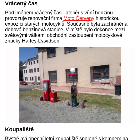
Vrácený čas
Pod jménem Vrácený čas - ateliér s vůní benzinu
provozuje renovační firma
Moto Červený
historickou
expozici starých motocyklů. Současně byla zachráněna
dobová benzínová stanice. V místě bylo dokonce mezi
světovými válkami obchodní zastoupení motocyklové
značky Harley-Davidson.
Koupaliště
Bystré má obecní letní koupaliště spojené s kempem na